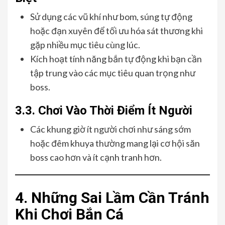
Sử dụng các vũ khí như bom, súng tự động
hoặc đạn xuyên để tối ưu hóa sát thương khi
gặp nhiều mục tiêu cùng lúc.
Kích hoạt tính năng bắn tự động khi bạn cần
tập trung vào các mục tiêu quan trọng như
boss.
3.3. Chơi Vào Thời Điểm Ít Người
Các khung giờ ít người chơi như sáng sớm
hoặc đêm khuya thường mang lại cơ hội săn
boss cao hơn và ít cạnh tranh hơn.
4.
Những Sai Lầm Cần Tránh
Khi Chơi Bắn Cá