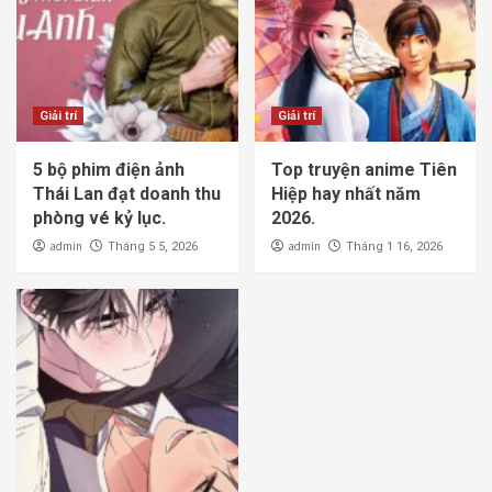
Giải trí
Giải trí
5 bộ phim điện ảnh
Top truyện anime Tiên
Thái Lan đạt doanh thu
Hiệp hay nhất năm
phòng vé kỷ lục.
2026.
admin
admin
Tháng 5 5, 2026
Tháng 1 16, 2026