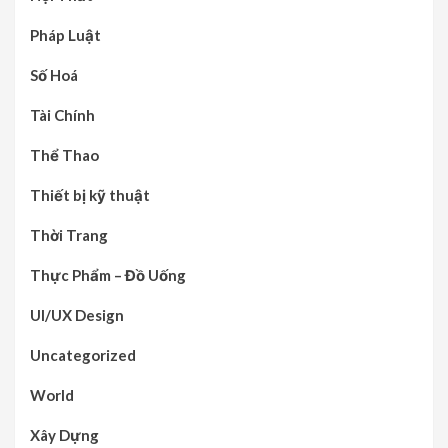
Pháp Luật
Số Hoá
Tài Chính
Thể Thao
Thiết bị kỹ thuật
Thời Trang
Thực Phẩm – Đồ Uống
UI/UX Design
Uncategorized
World
Xây Dựng