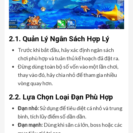
2.1. Quản Lý Ngân Sách Hợp Lý
Trước khi bắt đầu, hãy xác định ngân sách
chơi phù hợp và tuân thủ kế hoạch đã đặt ra.
Đừng dùng toàn bộ số vốn vào một lần chơi,
thay vào đó, hãy chia nhỏ để tham gia nhiều
vòng quay hơn.
2.2. Lựa Chọn Loại Đạn Phù Hợp
Đạn nhỏ:
Sử dụng để tiêu diệt cá nhỏ và trung
bình, tích lũy điểm số dần dần.
Đạn mạnh:
Dùng khi săn cá lớn, boss hoặc các
mục tiêu giá trị cao.