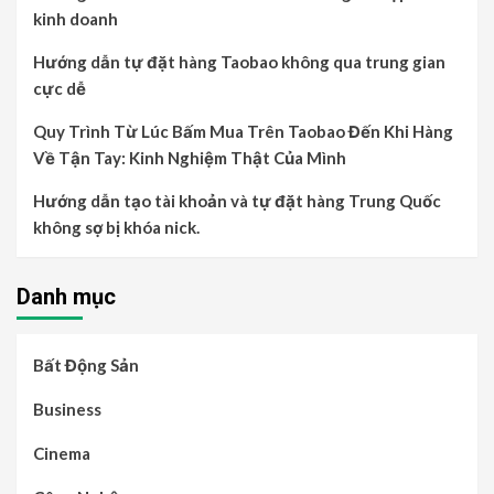
kinh doanh
Hướng dẫn tự đặt hàng Taobao không qua trung gian
cực dễ
Quy Trình Từ Lúc Bấm Mua Trên Taobao Đến Khi Hàng
Về Tận Tay: Kinh Nghiệm Thật Của Mình
Hướng dẫn tạo tài khoản và tự đặt hàng Trung Quốc
không sợ bị khóa nick.
Danh mục
Bất Động Sản
Business
Cinema