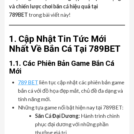
và chiến lược chơi bắn cá hiệu quả tại
789BET
trong bài viết này!
1.
Cập Nhật Tin Tức Mới
Nhất Về Bắn Cá Tại 789BET
1.1. Các Phiên Bản Game Bắn Cá
Mới
789 BET
liên tục cập nhật các phiên bản game
bắn cá với đồ họa đẹp mắt, chủ đề đa dạng và
tính năng mới.
Những tựa game nổi bật hiện nay tại 789BET:
Săn Cá Đại Dương:
Hành trình chinh
phục đại dương với những phần
thưởng giá trị.