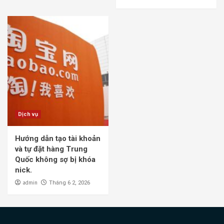
Dịch vụ
Hướng dẫn tạo tài khoản
và tự đặt hàng Trung
Quốc không sợ bị khóa
nick.
admin
Tháng 6 2, 2026