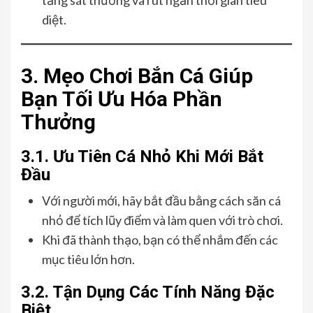
diệt.
3.
Mẹo Chơi Bắn Cá Giúp
Bạn Tối Ưu Hóa Phần
Thưởng
3.1. Ưu Tiên Cá Nhỏ Khi Mới Bắt
Đầu
Với người mới, hãy bắt đầu bằng cách săn cá
nhỏ để tích lũy điểm và làm quen với trò chơi.
Khi đã thành thạo, bạn có thể nhắm đến các
mục tiêu lớn hơn.
3.2. Tận Dụng Các Tính Năng Đặc
Biệt