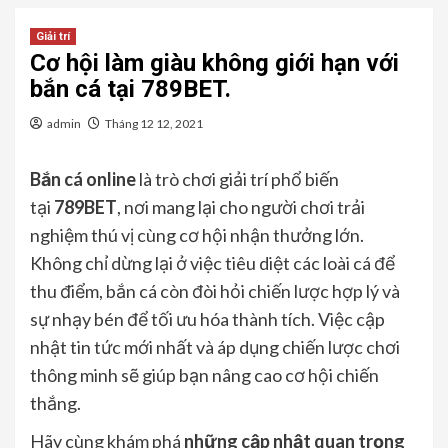
Giải trí
Cơ hội làm giàu không giới hạn với
bắn cá tại 789BET.
admin
Tháng 12 12, 2021
Bắn cá online
là trò chơi giải trí phổ biến
tại
789BET
, nơi mang lại cho người chơi trải
nghiệm thú vị cùng cơ hội nhận thưởng lớn.
Không chỉ dừng lại ở việc tiêu diệt các loài cá để
thu điểm, bắn cá còn đòi hỏi chiến lược hợp lý và
sự nhạy bén để tối ưu hóa thành tích. Việc cập
nhật tin tức mới nhất và áp dụng chiến lược chơi
thông minh sẽ giúp bạn nâng cao cơ hội chiến
thắng.
Hãy cùng khám phá
những cập nhật quan trọng