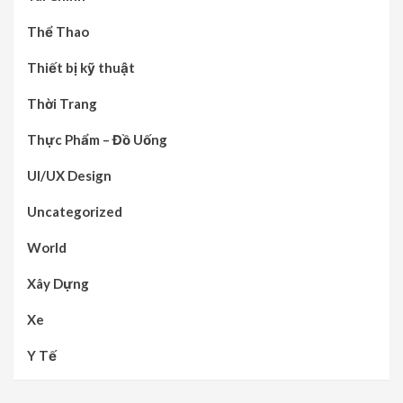
Thể Thao
Thiết bị kỹ thuật
Thời Trang
Thực Phẩm – Đồ Uống
UI/UX Design
Uncategorized
World
Xây Dựng
Xe
Y Tế