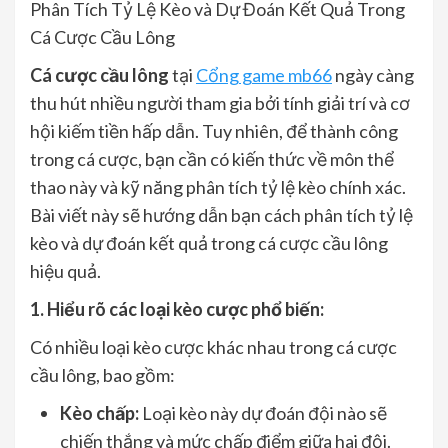
Phân Tích Tỷ Lệ Kèo và Dự Đoán Kết Quả Trong
Cá Cược Cầu Lông
Cá cược cầu lông
tại
Cổng game mb66
ngày càng
thu hút nhiều người tham gia bởi tính giải trí và cơ
hội kiếm tiền hấp dẫn. Tuy nhiên, để thành công
trong cá cược, bạn cần có kiến thức về môn thể
thao này và kỹ năng phân tích tỷ lệ kèo chính xác.
Bài viết này sẽ hướng dẫn bạn cách phân tích tỷ lệ
kèo và dự đoán kết quả trong cá cược cầu lông
hiệu quả.
1. Hiểu rõ các loại kèo cược phổ biến:
Có nhiều loại kèo cược khác nhau trong cá cược
cầu lông, bao gồm:
Kèo chấp:
Loại kèo này dự đoán đội nào sẽ
chiến thắng và mức chấp điểm giữa hai đội.