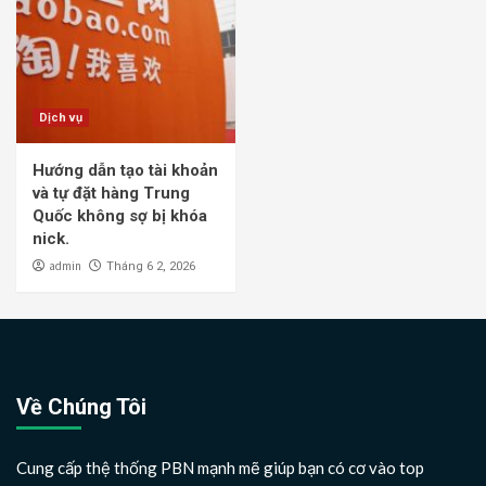
Dịch vụ
Hướng dẫn tạo tài khoản
và tự đặt hàng Trung
Quốc không sợ bị khóa
nick.
admin
Tháng 6 2, 2026
Về Chúng Tôi
Cung cấp thệ thống PBN mạnh mẽ giúp bạn có cơ vào top