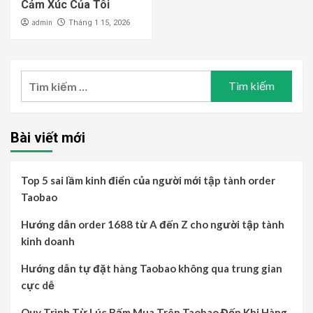
Cảm Xúc Của Tôi
admin
Tháng 1 15, 2026
Tìm
kiếm
cho:
Bài viết mới
Top 5 sai lầm kinh điển của người mới tập tành order
Taobao
Hướng dẫn order 1688 từ A đến Z cho người tập tành
kinh doanh
Hướng dẫn tự đặt hàng Taobao không qua trung gian
cực dễ
Quy Trình Từ Lúc Bấm Mua Trên Taobao Đến Khi Hàng