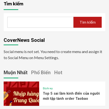
Tìm kiếm
Tìm kiếm
CoverNews Social
Social menu is not set. You need to create menu and assign it
to Social Menu on Menu Settings.
Muộn Nhất
Phổ Biến
Hot
Dịch vụ
Top 5 sai lầm kinh điển của người
mới tập tành order Taobao