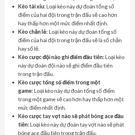
Kèo tài xỉu:
Loại kèo này dự đoán tổng số
điểm của hai đội trong trận đấu sẽ cao hơn
hay thấp hơn một mức điểm nhất định.
Kèo chẵn lẻ:
Loại kèo này dự đoán tổng số
điểm của hai đội trong trận đấu sẽ là số chẵn
hay số lẻ.
Kèo cược đội nào ghi điểm đầu tiên:
Loại kèo
này dự đoán đội nào sẽ ghi điểm đầu tiên
trong trận đấu.
Kèo cược tổng số điểm trong một
game:
Loại kèo này dự đoán tổng số điểm
trong một game sẽ cao hơn hay thấp hơn một
mức điểm nhất định.
Kèo cược tay vợt nào sẽ phát bóng ace đầu
tiên:
Loại kèo này dự đoán tay vợt nào sẽ phát
bóng ace đầu tiên trong trận đấu.