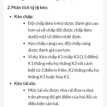
2. Phân tích tỷ lệ kèo:
Kèo chấp:
Đội chấp (kèo trên) được đánh giá cao
hơn và sẽ chấp đội được chấp (kèo
dưới) một số điểm nhất định.
Kèo chấp càng cao, đội chấp càng
được đánh giá cao hơn.
Ví dụ: Kèo chấp K1 chấp K2 (1.5 điểm).
K1 thắng nếu họ thắng K2 với cách
biệt từ 2 điểm trở lên. K2 thắng nếu họ
thắng K1 hoặc hòa K1.
Kèo tài xỉu:
Mức tài xỉu được nhà cái đưa ra dựa
trên phong độ ghi điểm của hai đội và
điều kiện sân bãi.