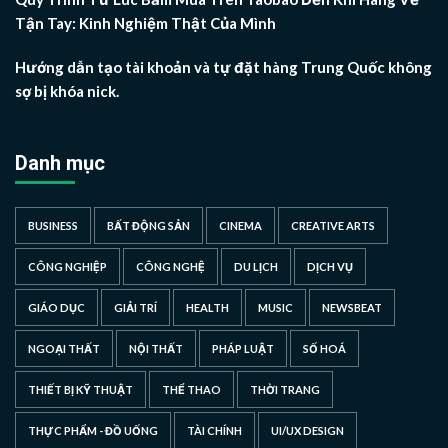
Tận Tay: Kinh Nghiệm Thật Của Mình
Hướng dẫn tạo tài khoản và tự đặt hàng Trung Quốc không
sợ bị khóa nick.
Danh mục
BUSINESS
BẤT ĐỘNG SẢN
CINEMA
CREATIVE ARTS
CÔNG NGHIỆP
CÔNG NGHỆ
DU LỊCH
DỊCH VỤ
GIÁO DỤC
GIẢI TRÍ
HEALTH
MUSIC
NEWSBEAT
NGOẠI THẤT
NỘI THẤT
PHÁP LUẬT
SỐ HOÁ
THIẾT BỊ KỸ THUẬT
THỂ THAO
THỜI TRANG
THỰC PHẨM - ĐỒ UỐNG
TÀI CHÍNH
UI/UX DESIGN