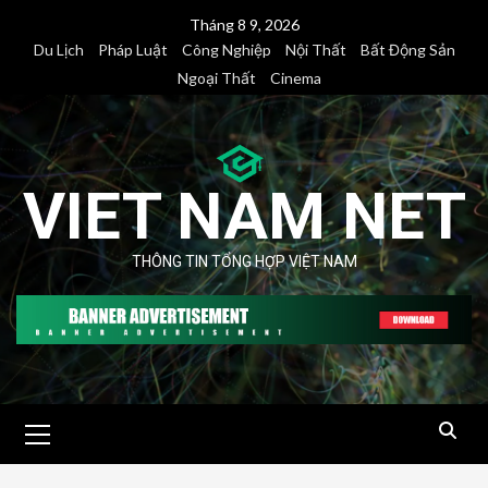
Skip
Tháng 8 9, 2026
to
Du Lịch
Pháp Luật
Công Nghiệp
Nội Thất
Bất Động Sản
content
Ngoại Thất
Cinema
VIET NAM NET
THÔNG TIN TỔNG HỢP VIỆT NAM
Primary
Menu