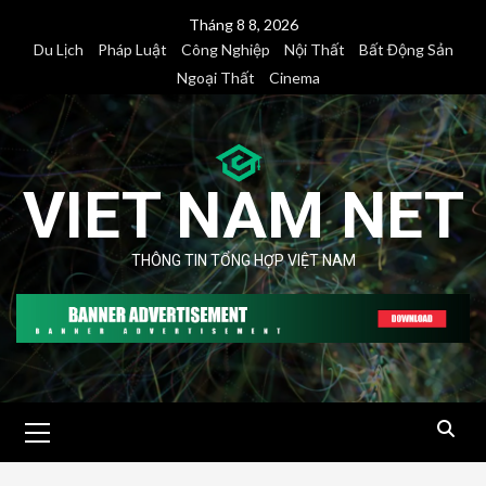
Skip
Tháng 8 8, 2026
to
Du Lịch
Pháp Luật
Công Nghiệp
Nội Thất
Bất Động Sản
content
Ngoại Thất
Cinema
VIET NAM NET
THÔNG TIN TỔNG HỢP VIỆT NAM
Primary
Menu