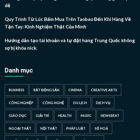
dễ
Quy Trình Từ Lúc Bấm Mua Trên Taobao Đến Khi Hàng Về
Tận Tay: Kinh Nghiệm Thật Của Mình
Hướng dẫn tạo tài khoản và tự đặt hàng Trung Quốc không
sợ bị khóa nick.
Danh mục
BUSINESS
BẤT ĐỘNG SẢN
CINEMA
CREATIVE ARTS
CÔNG NGHIỆP
CÔNG NGHỆ
DU LỊCH
DỊCH VỤ
GIÁO DỤC
GIẢI TRÍ
HEALTH
MUSIC
NEWSBEAT
NGOẠI THẤT
NỘI THẤT
PHÁP LUẬT
SỐ HOÁ