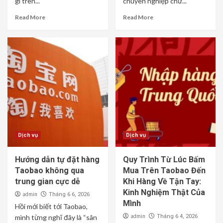
gì trên...
chuyên nghiệp chứ...
Read More
Read More
Dịch vụ
Dịch vụ
Hướng dẫn tự đặt hàng
Quy Trình Từ Lúc Bấm
Taobao không qua
Mua Trên Taobao Đến
trung gian cực dễ
Khi Hàng Về Tận Tay:
Kinh Nghiệm Thật Của
admin
Tháng 6 6, 2026
Mình
Hồi mới biết tới Taobao,
admin
mình từng nghĩ đây là “sân
Tháng 6 4, 2026