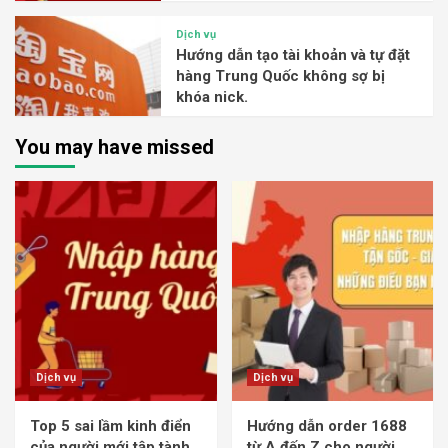
Dịch vụ
Hướng dẫn tạo tài khoản và tự đặt
hàng Trung Quốc không sợ bị
khóa nick.
You may have missed
Dịch vụ
Dịch vụ
Top 5 sai lầm kinh điển
Hướng dẫn order 1688
của người mới tập tành
từ A đến Z cho người