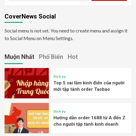
CoverNews Social
Social menu is not set. You need to create menu and assign it
to Social Menu on Menu Settings.
Muộn Nhất
Phổ Biến
Hot
Dịch vụ
Top 5 sai lầm kinh điển của người
mới tập tành order Taobao
Dịch vụ
Hướng dẫn order 1688 từ A đến Z
cho người tập tành kinh doanh