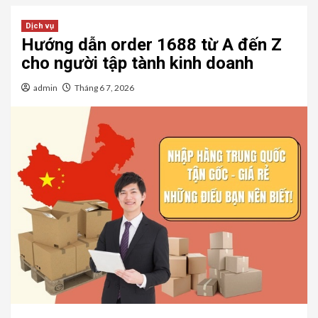
Dịch vụ
Hướng dẫn order 1688 từ A đến Z
cho người tập tành kinh doanh
admin
Tháng 6 7, 2026