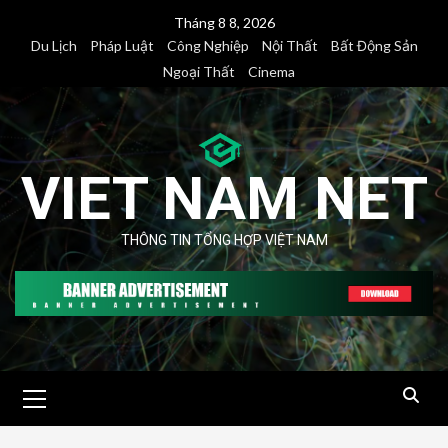
Skip
Tháng 8 8, 2026
to
Du Lịch
Pháp Luật
Công Nghiệp
Nội Thất
Bất Động Sản
content
Ngoại Thất
Cinema
VIET NAM NET
THÔNG TIN TỔNG HỢP VIỆT NAM
Primary
Menu