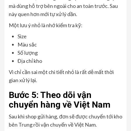
mà dùng hỗ trợ bên ngoài cho an toàn trước. Sau
này quen hơn mới tự xử lý dần.
Một lưu ý nhỏ là nhớ kiểm tra kỹ:
Size
Màu sắc
Số lượng
Địa chỉ kho
Vì chỉ cần sai một chi tiết nhỏ là rất dễ mất thời
gian xử lý lại.
Bước 5: Theo dõi vận
chuyển hàng về Việt Nam
Sau khi shop gửi hàng, đơn sẽ được chuyển tới kho
bên Trung rồi vận chuyển về Việt Nam.