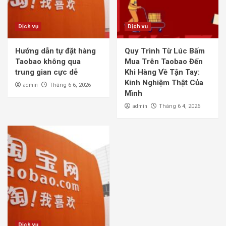
Dịch vụ
Dịch vụ
Hướng dẫn tự đặt hàng
Quy Trình Từ Lúc Bấm
Taobao không qua
Mua Trên Taobao Đến
trung gian cực dễ
Khi Hàng Về Tận Tay:
Kinh Nghiệm Thật Của
admin
Tháng 6 6, 2026
Mình
admin
Tháng 6 4, 2026
Dịch vụ