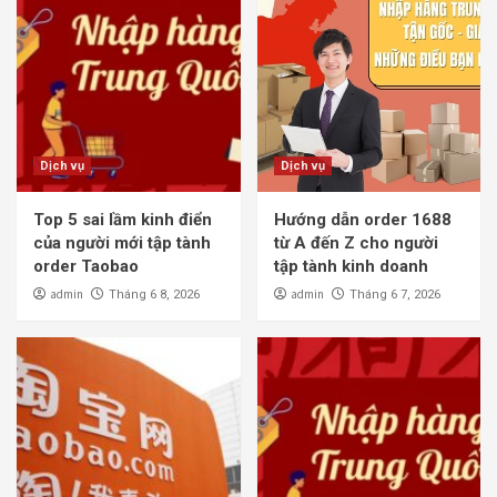
Dịch vụ
Dịch vụ
Top 5 sai lầm kinh điển
Hướng dẫn order 1688
của người mới tập tành
từ A đến Z cho người
order Taobao
tập tành kinh doanh
admin
admin
Tháng 6 8, 2026
Tháng 6 7, 2026