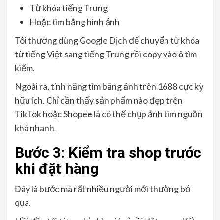
Từ khóa tiếng Trung
Hoặc tìm bằng hình ảnh
Tôi thường dùng Google Dịch để chuyển từ khóa
từ tiếng Việt sang tiếng Trung rồi copy vào ô tìm
kiếm.
Ngoài ra, tính năng tìm bằng ảnh trên 1688 cực kỳ
hữu ích. Chỉ cần thấy sản phẩm nào đẹp trên
TikTok hoặc Shopee là có thể chụp ảnh tìm nguồn
khá nhanh.
Bước 3: Kiểm tra shop trước
khi đặt hàng
Đây là bước mà rất nhiều người mới thường bỏ
qua.