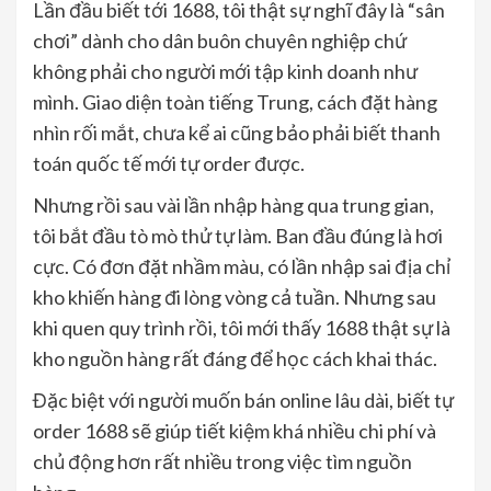
Lần đầu biết tới 1688, tôi thật sự nghĩ đây là “sân
chơi” dành cho dân buôn chuyên nghiệp chứ
không phải cho người mới tập kinh doanh như
mình. Giao diện toàn tiếng Trung, cách đặt hàng
nhìn rối mắt, chưa kể ai cũng bảo phải biết thanh
toán quốc tế mới tự order được.
Nhưng rồi sau vài lần nhập hàng qua trung gian,
tôi bắt đầu tò mò thử tự làm. Ban đầu đúng là hơi
cực. Có đơn đặt nhầm màu, có lần nhập sai địa chỉ
kho khiến hàng đi lòng vòng cả tuần. Nhưng sau
khi quen quy trình rồi, tôi mới thấy 1688 thật sự là
kho nguồn hàng rất đáng để học cách khai thác.
Đặc biệt với người muốn bán online lâu dài, biết tự
order 1688 sẽ giúp tiết kiệm khá nhiều chi phí và
chủ động hơn rất nhiều trong việc tìm nguồn