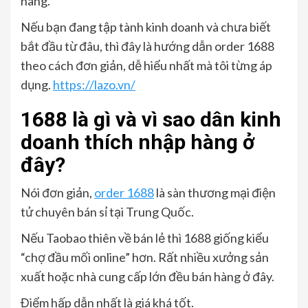
hàng.
Nếu bạn đang tập tành kinh doanh và chưa biết
bắt đầu từ đâu, thì đây là hướng dẫn order 1688
theo cách đơn giản, dễ hiểu nhất mà tôi từng áp
dụng.
https://lazo.vn/
1688 là gì và vì sao dân kinh
doanh thích nhập hàng ở
đây?
Nói đơn giản,
order 1688
là sàn thương mại điện
tử chuyên bán sỉ tại Trung Quốc.
Nếu Taobao thiên về bán lẻ thì 1688 giống kiểu
“chợ đầu mối online” hơn. Rất nhiều xưởng sản
xuất hoặc nhà cung cấp lớn đều bán hàng ở đây.
Điểm hấp dẫn nhất là giá khá tốt.