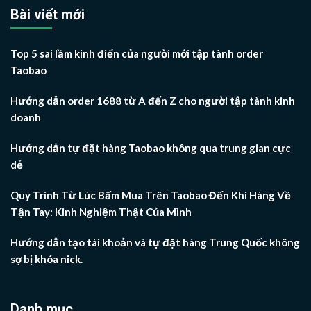
Bài viết mới
Top 5 sai lầm kinh điển của người mới tập tành order
Taobao
Hướng dẫn order 1688 từ A đến Z cho người tập tành kinh
doanh
Hướng dẫn tự đặt hàng Taobao không qua trung gian cực
dễ
Quy Trình Từ Lúc Bấm Mua Trên Taobao Đến Khi Hàng Về
Tận Tay: Kinh Nghiệm Thật Của Mình
Hướng dẫn tạo tài khoản và tự đặt hàng Trung Quốc không
sợ bị khóa nick.
Danh mục