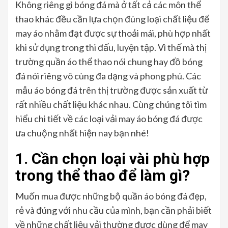
Không riêng gì bóng đá mà ở tất cả các môn thể
thao khác đều cần lựa chọn đúng loại chất liệu để
may áo nhằm đạt được sự thoải mái, phù hợp nhất
khi sử dụng trong thi đấu, luyện tập. Vì thế mà thị
trường quần áo thể thao nói chung hay đồ bóng
đá nói riêng vô cùng đa dạng và phong phú. Các
mẫu áo bóng đá trên thị trường được sản xuất từ
rất nhiều chất liệu khác nhau. Cùng chúng tôi tìm
hiểu chi tiết về các loại vải may áo bóng đá được
ưa chuộng nhất hiện nay bạn nhé!
1. Cần chọn loại vài phù hợp
trong thể thao để làm gì?
Muốn mua được những bộ quần áo bóng đá đẹp,
rẻ và đúng với nhu cầu của mình, bạn cần phải biết
về những chất liệu vải thường được dùng để may