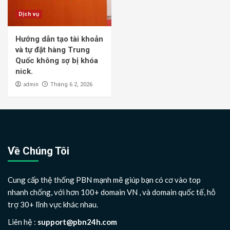
Dịch vụ
Hướng dẫn tạo tài khoản
và tự đặt hàng Trung
Quốc không sợ bị khóa
nick.
admin
Tháng 6 2, 2026
Về Chúng Tôi
Cung cấp thệ thống PBN mạnh mẽ giúp bạn có cơ vào top
nhanh chống, với hơn 100+ domain VN , và domain quốc tế, hỗ
trợ 30+ lĩnh vực khác nhau.
Liên hệ :
support@pbn24h.com