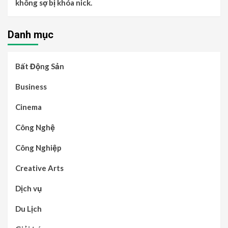
không sợ bị khóa nick.
Danh mục
Bất Động Sản
Business
Cinema
Công Nghệ
Công Nghiệp
Creative Arts
Dịch vụ
Du Lịch