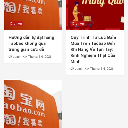
Dịch vụ
Dịch vụ
Hướng dẫn tự đặt hàng
Quy Trình Từ Lúc Bấm
Taobao không qua
Mua Trên Taobao Đến
trung gian cực dễ
Khi Hàng Về Tận Tay:
Kinh Nghiệm Thật Của
admin
Tháng 6 6, 2026
Mình
admin
Tháng 6 4, 2026