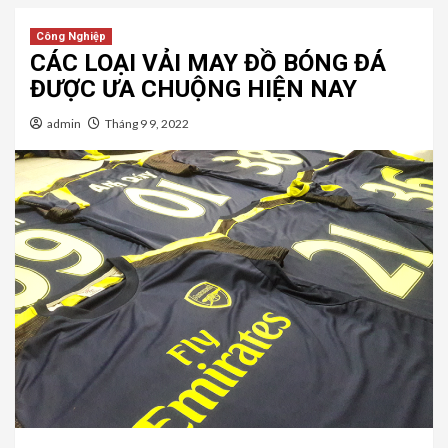
Công Nghiệp
CÁC LOẠI VẢI MAY ĐỒ BÓNG ĐÁ
ĐƯỢC ƯA CHUỘNG HIỆN NAY
admin
Tháng 9 9, 2022