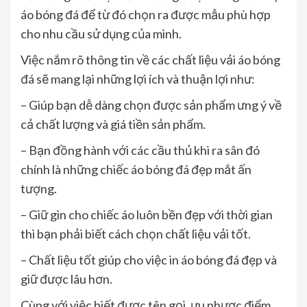
áo bóng đá để từ đó chọn ra được mẫu phù hợp
cho nhu cầu sử dụng của mình.
Việc nắm rõ thông tin về các chất liệu vải áo bóng
đá sẽ mang lại những lợi ích và thuận lợi như:
– Giúp bạn dễ dàng chọn được sản phẩm ưng ý về
cả chất lượng và giá tiền sản phẩm.
– Bạn đồng hành với các cầu thủ khi ra sân đó
chính là những chiếc áo bóng đá đẹp mắt ấn
tượng.
– Giữ gìn cho chiếc áo luôn bền đẹp với thời gian
thì bạn phải biết cách chọn chất liệu vải tốt.
– Chất liệu tốt giúp cho việc in áo bóng đá đẹp và
giữ được lâu hơn.
Cùng với việc biết được tên gọi, ưu nhược điểm