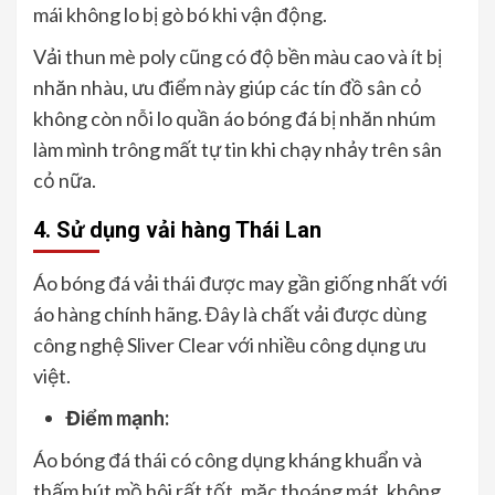
mái không lo bị gò bó khi vận động.
Vải thun mè poly cũng có độ bền màu cao và ít bị
nhăn nhàu, ưu điểm này giúp các tín đồ sân cỏ
không còn nỗi lo quần áo bóng đá bị nhăn nhúm
làm mình trông mất tự tin khi chạy nhảy trên sân
cỏ nữa.
4. Sử dụng vải hàng Thái Lan
Áo bóng đá vải thái được may gần giống nhất với
áo hàng chính hãng. Đây là chất vải được dùng
công nghệ Sliver Clear với nhiều công dụng ưu
việt.
Điểm mạnh:
Áo bóng đá thái có công dụng kháng khuẩn và
thấm hút mồ hôi rất tốt, mặc thoáng mát, không