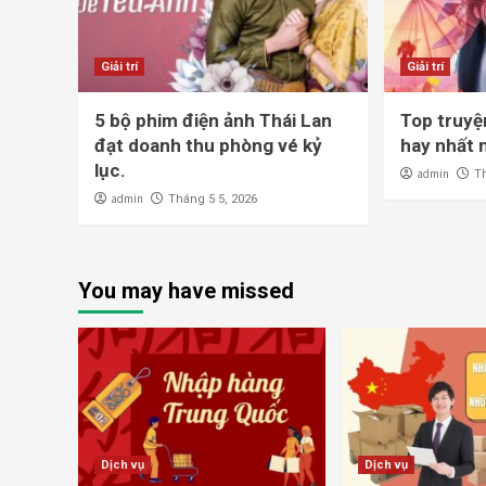
Giải trí
Giải trí
5 bộ phim điện ảnh Thái Lan
Top truyệ
đạt doanh thu phòng vé kỷ
hay nhất 
lục.
admin
T
admin
Tháng 5 5, 2026
You may have missed
Dịch vụ
Dịch vụ