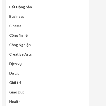
Bất Động Sản
Business
Cinema
Công Nghệ
Công Nghiệp
Creative Arts
Dịch vụ
Du Lịch
Giải trí
Giáo Dục
Health