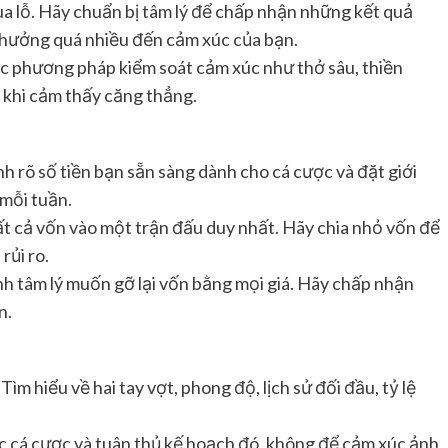
ua lỗ. Hãy chuẩn bị tâm lý để chấp nhận những kết quả
hưởng quá nhiều đến cảm xúc của bạn.
c phương pháp kiểm soát cảm xúc như thở sâu, thiền
i khi cảm thấy căng thẳng.
h rõ số tiền bạn sẵn sàng dành cho cá cược và đặt giới
mỗi tuần.
t cả vốn vào một trận đấu duy nhất. Hãy chia nhỏ vốn để
rủi ro.
nh tâm lý muốn gỡ lại vốn bằng mọi giá. Hãy chấp nhận
n.
Tìm hiểu về hai tay vợt, phong độ, lịch sử đối đầu, tỷ lệ
c cá cược và tuân thủ kế hoạch đó, không để cảm xúc ảnh