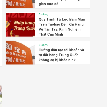
gian cực dễ
Dịch vụ
Quy Trình Từ Lúc Bấm Mua
Trên Taobao Đến Khi Hàng
Về Tận Tay: Kinh Nghiệm
Thật Của Mình
Dịch vụ
Hướng dẫn tạo tài khoản và
tự đặt hàng Trung Quốc
không sợ bị khóa nick.