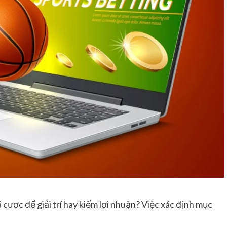
 cược để giải trí hay kiếm lợi nhuận? Việc xác định mục