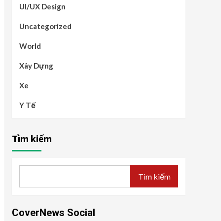
UI/UX Design
Uncategorized
World
Xây Dựng
Xe
Y Tế
Tìm kiếm
Tìm kiếm
CoverNews Social