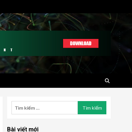
Tìm
kiếm
cho:
Bài viết mới