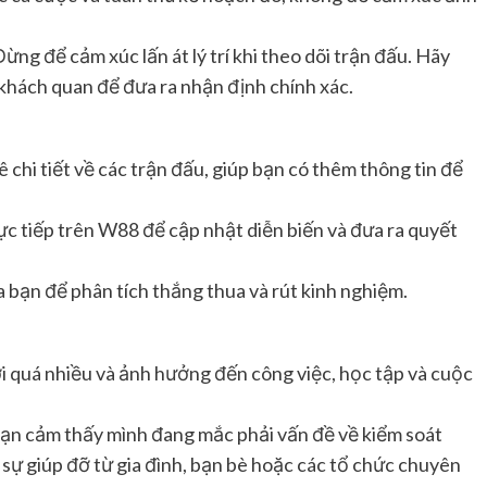
ừng để cảm xúc lấn át lý trí khi theo dõi trận đấu. Hãy
 khách quan để đưa ra nhận định chính xác.
chi tiết về các trận đấu, giúp bạn có thêm thông tin để
ực tiếp trên W88 để cập nhật diễn biến và đưa ra quyết
a bạn để phân tích thắng thua và rút kinh nghiệm.
 quá nhiều và ảnh hưởng đến công việc, học tập và cuộc
n cảm thấy mình đang mắc phải vấn đề về kiểm soát
sự giúp đỡ từ gia đình, bạn bè hoặc các tổ chức chuyên