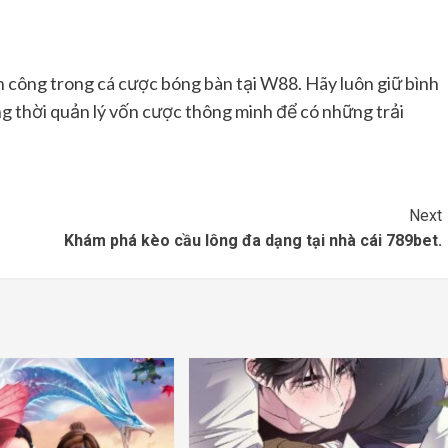
h công trong cá cược bóng bàn tại W88. Hãy luôn giữ bình
ồng thời quản lý vốn cược thông minh để có những trải
Next
Khám phá kèo cầu lông đa dạng tại nhà cái 789bet.