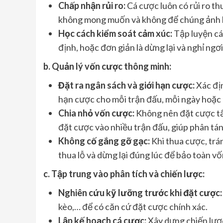
Chấp nhận rủi ro:
Cá cược luôn có rủi ro th
không mong muốn và không để chúng ảnh 
Học cách kiểm soát cảm xúc:
Tập luyện cá
định, hoặc đơn giản là dừng lại và nghỉ ngơ
b. Quản lý vốn cược thông minh:
Đặt ra ngân sách và giới hạn cược:
Xác địn
hạn cược cho mỗi trận đấu, mỗi ngày hoặc 
Chia nhỏ vốn cược:
Không nên đặt cược tấ
đặt cược vào nhiều trận đấu, giúp phân tán 
Không cố gắng gỡ gạc:
Khi thua cược, trá
thua lỗ và dừng lại đúng lúc để bảo toàn vố
c. Tập trung vào phân tích và chiến lược:
Nghiên cứu kỹ lưỡng trước khi đặt cược:
kèo,… để có căn cứ đặt cược chính xác.
Lập kế hoạch cá cược:
Xây dựng chiến lượ