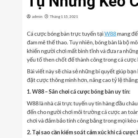
Tụ Những Kèo 
admin
Tháng 1 15, 2021
Cá cược bóng bàn trực tuyến tại
W88
mang đến
đam mê thể thao. Tuy nhiên, bóng bàn là bộ môn 
khiến người chơi mất bình tĩnh và đưa ra những 
yếu tố then chốt để thành công trong cá cược
Bài viết này sẽ chia sẻ những bí quyết giúp bạn
đặt cược thông minh hơn, nâng cao tỷ lệ thắng
1. W88 – Sân chơi cá cược bóng bàn uy tín:
W88 là nhà cái trực tuyến uy tín hàng đầu ch
đến cho người chơi môi trường cá cược an toà
chơi và đảm bảo tính công bằng trong mọi kèo
2. Tại sao cần kiểm soát cảm xúc khi cá cược