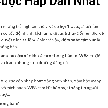
Cược Hấp Dẫn Nhất
 những trải nghiệm thú vị và cơ hội “hốt bạc” từ niềm
có tốc độ nhanh, kịch tính, kết quả thay đổi liên tục, dễ
quyết định sai lầm. Chính vì vậy,
kiểm soát cảm xúc
là
 bóng bàn.
làm chủ cảm xúc khi cá cược bóng bàn tại W88
, từ đó
 và tránh những rủi ro không đáng có.
âu Á, được cấp phép hoạt động hợp pháp, đảm bảo mang
n và minh bạch. W88 cam kết bảo mật thông tin người
 cược.
 bóng bàn?