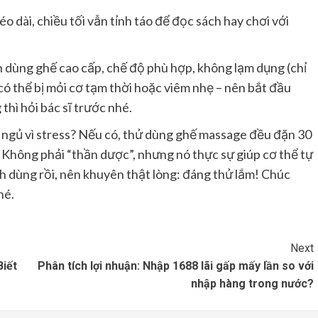
o dài, chiều tối vẫn tỉnh táo để đọc sách hay chơi với
h dùng ghế cao cấp, chế độ phù hợp, không lạm dụng (chỉ
có thể bị mỏi cơ tạm thời hoặc viêm nhẹ – nên bắt đầu
thì hỏi bác sĩ trước nhé.
ngủ vì stress? Nếu có, thử dùng ghế massage đều đặn 30
. Không phải “thần dược”, nhưng nó thực sự giúp cơ thể tự
h dùng rồi, nên khuyên thật lòng: đáng thử lắm! Chúc
hé.
Next
iết
Phân tích lợi nhuận: Nhập 1688 lãi gấp mấy lần so với
nhập hàng trong nước?