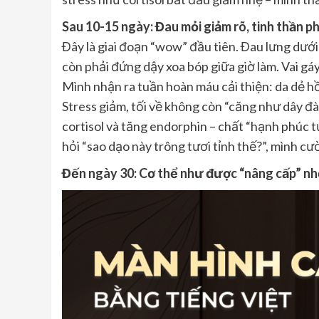
Sau 10-15 ngày: Đau mỏi giảm rõ, tinh thần p
Đây là giai đoạn “wow” đầu tiên. Đau lưng dướ
còn phải đứng dậy xoa bóp giữa giờ làm. Vai gá
Mình nhận ra tuần hoàn máu cải thiện: da dẻ hồ
Stress giảm, tối về không còn “căng như dây đ
cortisol và tăng endorphin – chất “hạnh phúc tự
hỏi “sao dạo này trông tươi tỉnh thế?”, mình c
Đến ngày 30: Cơ thể như được “nâng cấp” nh