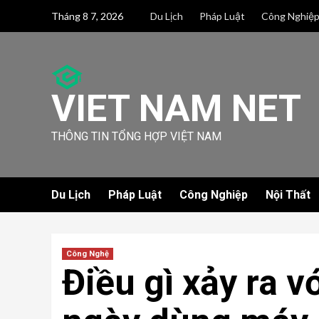
Skip
Tháng 8 7, 2026
Du Lịch
Pháp Luật
Công Nghiệ
to
content
VIET NAM NET
THÔNG TIN TỔNG HỢP VIỆT NAM
Du Lịch
Pháp Luật
Công Nghiệp
Nội Thất
Công Nghệ
Điều gì xảy ra v