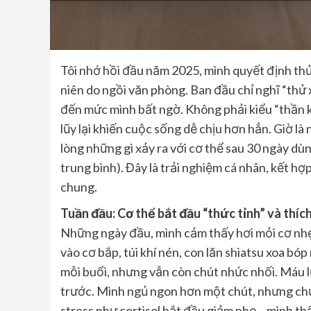
Tôi nhớ hồi đầu năm 2025, mình quyết định th
niên do ngồi văn phòng. Ban đầu chỉ nghĩ “thử x
đến mức mình bất ngờ. Không phải kiểu “thần 
lũy lại khiến cuộc sống dễ chịu hơn hẳn. Giờ l
lòng những gì xảy ra với cơ thể sau 30 ngày d
trung bình). Đây là trải nghiệm cá nhân, kết h
chung.
Tuần đầu: Cơ thể bắt đầu “thức tỉnh” và thích
Những ngày đầu, mình cảm thấy hơi mỏi cơ nhẹ,
vào cơ bắp, túi khí nén, con lăn shiatsu xoa bó
mỗi buổi, nhưng vẫn còn chút nhức nhối. Máu l
trước. Mình ngủ ngon hơn một chút, nhưng chưa
stress như cortisol bắt đầu giảm nhẹ – mình thấ