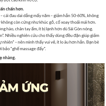
hấn chấn hơn.
i – cái đau dai dẳng mấy năm – giảm hẳn 50-60%, không
y không còn cứng như khúc gỗ, cổ xoay thoải mái hơn.
ng hào, chân tay ấm, ít bị lạnh hơn dù Sài Gòn nóng.
àn”. Nhiều nghiên cứu cho thấy dùng đều đặn giúp giảm
 nhiên” – nên mình thấy vui vẻ, ít lo âu hơn hẳn. Bạn bè
ười bảo “ghế massage đấy”.
ẹ nhàng.