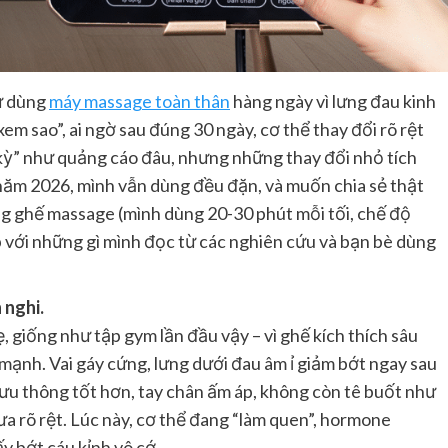
ử dùng
máy massage toàn thân
hàng ngày vì lưng đau kinh
em sao”, ai ngờ sau đúng 30 ngày, cơ thể thay đổi rõ rệt
kỳ” như quảng cáo đâu, nhưng những thay đổi nhỏ tích
à năm 2026, mình vẫn dùng đều đặn, và muốn chia sẻ thật
ùng ghế massage (mình dùng 20-30 phút mỗi tối, chế độ
ợp với những gì mình đọc từ các nghiên cứu và bạn bè dùng
 nghi.
 giống như tập gym lần đầu vậy – vì ghế kích thích sâu
p mạnh. Vai gáy cứng, lưng dưới đau âm ỉ giảm bớt ngay sau
ưu thông tốt hơn, tay chân ấm áp, không còn tê buốt như
 rõ rệt. Lúc này, cơ thể đang “làm quen”, hormone
y bớt cáu kỉnh vô cớ.