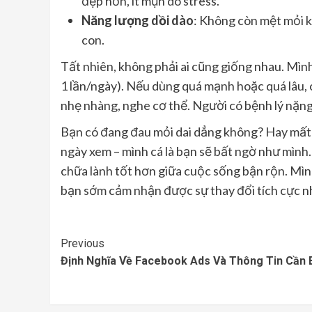
đẹp hơn, ít mụn do stress.
Năng lượng dồi dào
: Không còn mệt mỏi ké
con.
Tất nhiên, không phải ai cũng giống nhau. Mìn
1 lần/ngày). Nếu dùng quá mạnh hoặc quá lâu, 
nhẹ nhàng, nghe cơ thể. Người có bệnh lý nặng 
Bạn có đang đau mỏi dai dẳng không? Hay mất 
ngày xem – mình cá là bạn sẽ bất ngờ như mình
chữa lành tốt hơn giữa cuộc sống bận rộn. Mìn
bạn sớm cảm nhận được sự thay đổi tích cực n
Continue
Previous
Định Nghĩa Về Facebook Ads Và Thông Tin Cần B
Reading