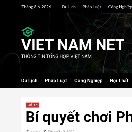
Skip
Tháng 8 6, 2026
Du Lịch
Pháp Luật
Công Nghiệ
to
content
VIET NAM NET
THÔNG TIN TỔNG HỢP VIỆT NAM
Du Lịch
Pháp Luật
Công Nghiệp
Nội Thất
Giải trí
Bí quyết chơi P
admin
Tháng 2 10, 2022