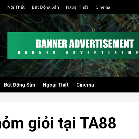
p
Nội Thất
Bất Động Sản
Ngoại Thất
Cinema
Bất Động Sản
Ngoại Thất
Cinema
hỏm giỏi tại TA88