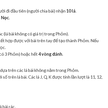
ười đi đầu tiên (người chia bài) nhận
10 lá
.
à
Nọc
.
c (lá bài không có giá trị trong Phỏm).
 kết hợp được với bài trên tay để tạo thành Phỏm. Nếu
Nọc.
có 3 Phỏm) hoặc hết
4 vòng đánh
.
m dựa trên các lá bài không nằm trong Phỏm.
số trên lá bài. Các lá J, Q, K được tính lần lượt là 11, 12,
 bài rác.