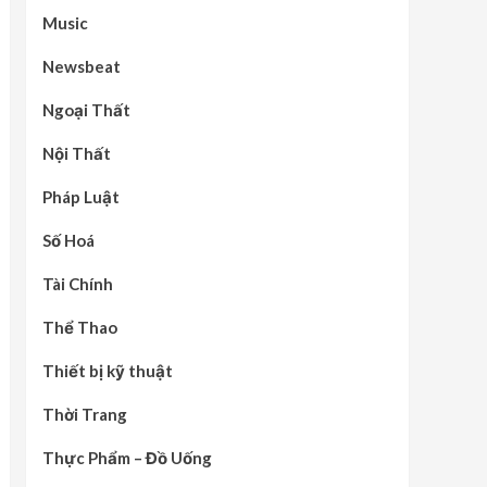
Music
Newsbeat
Ngoại Thất
Nội Thất
Pháp Luật
Số Hoá
Tài Chính
Thể Thao
Thiết bị kỹ thuật
Thời Trang
Thực Phẩm – Đồ Uống