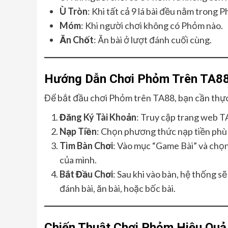
Ù Tròn
: Khi tất cả 9 lá bài đều nằm trong 
Móm
: Khi người chơi không có Phỏm nào.
Ăn Chốt
: Ăn bài ở lượt đánh cuối cùng.
Hướng Dẫn Chơi Phỏm Trên TA8
Để bắt đầu chơi Phỏm trên TA88, bạn cần thực
Đăng Ký Tài Khoản
: Truy cập trang web T
Nạp Tiền
: Chọn phương thức nạp tiền phù h
Tìm Bàn Chơi
: Vào mục “Game Bài” và chọ
của mình.
Bắt Đầu Chơi
: Sau khi vào bàn, hệ thống s
đánh bài, ăn bài, hoặc bốc bài.
Chiến Thuật Chơi Phỏm Hiệu Quả