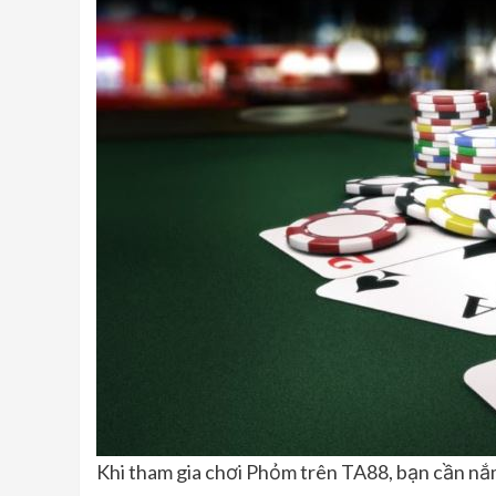
Khi tham gia chơi Phỏm trên TA88, bạn cần nắm