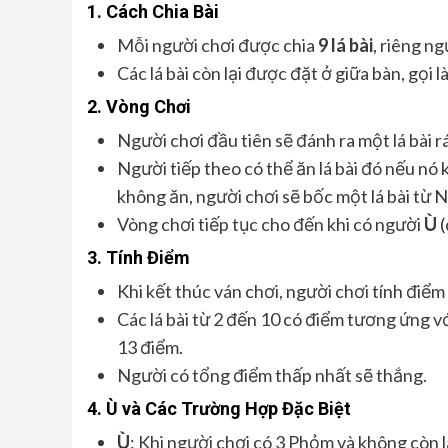
1. Cách Chia Bài
Mỗi người chơi được chia
9 lá bài
, riêng ng
Các lá bài còn lại được đặt ở giữa bàn, gọi l
2. Vòng Chơi
Người chơi đầu tiên sẽ đánh ra một lá bài rá
Người tiếp theo có thể ăn lá bài đó nếu nó
không ăn, người chơi sẽ bốc một lá bài từ 
Vòng chơi tiếp tục cho đến khi có người
Ù
(
3. Tính Điểm
Khi kết thúc ván chơi, người chơi tính điể
Các lá bài từ 2 đến 10 có điểm tương ứng với 
13 điểm.
Người có tổng điểm thấp nhất sẽ thắng.
4. Ù và Các Trường Hợp Đặc Biệt
Ù
: Khi người chơi có 3 Phỏm và không còn lá