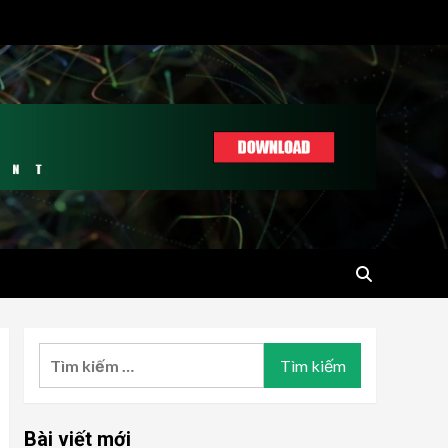
Tìm
kiếm
cho:
Bài viết mới