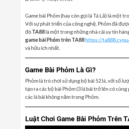
Game bài Phỏm (hay còn gọi là Tá Lả) là một tr
Với sự phát triển của công nghệ, Phỏm đã được
đó
TA88
là một trong những nhà cái uy tín hàn
game bài Phỏm trên TA88
https://ta888.cyou
và hữu ích nhất.
Game Bài Phỏm Là Gì?
Phỏm là trò chơi sử dụng bộ bài 52 lá, với số lư
tạo ra các bộ bài Phỏm (3 lá bài trở lên có cùng
các lá bài không nằm trong Phỏm.
Luật Chơi Game Bài Phỏm Trên 