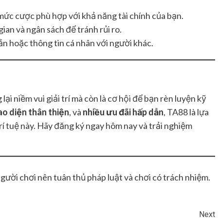
mức cược phù hợp với khả năng tài chính của bạn.
 gian và ngân sách để tránh rủi ro.
oản hoặc thông tin cá nhân với người khác.
i niềm vui giải trí mà còn là cơ hội để bạn rèn luyện kỹ
ao diện thân thiện
, và
nhiều ưu đãi hấp dẫn
, TA88 là lựa
trí tuệ này. Hãy đăng ký ngay hôm nay và trải nghiệm
Người chơi nên tuân thủ pháp luật và chơi có trách nhiệm.
Next