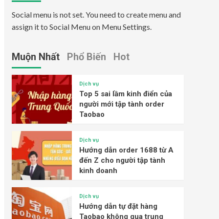
Social menu is not set. You need to create menu and
assign it to Social Menu on Menu Settings.
Muộn Nhất
Phổ Biến
Hot
Dịch vụ
Top 5 sai lầm kinh điển của
người mới tập tành order
Taobao
Dịch vụ
Hướng dẫn order 1688 từ A
đến Z cho người tập tành
kinh doanh
Dịch vụ
Hướng dẫn tự đặt hàng
Taobao không qua trung