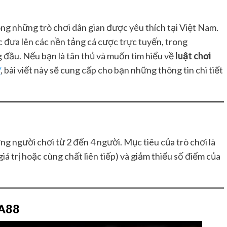
ong những trò chơi dân gian được yêu thích tại Việt Nam.
 đưa lên các nền tảng cá cược trực tuyến, trong
g đầu. Nếu bạn là tân thủ và muốn tìm hiểu về
luật chơi
/
, bài viết này sẽ cung cấp cho bạn những thông tin chi tiết
ợng người chơi từ 2 đến 4 người. Mục tiêu của trò chơi là
 giá trị hoặc cùng chất liên tiếp) và giảm thiểu số điểm của
TA88