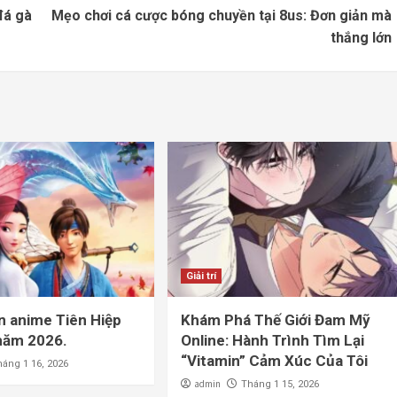
đá gà
Mẹo chơi cá cược bóng chuyền tại 8us: Đơn giản mà
thắng lớn
Giải trí
n anime Tiên Hiệp
Khám Phá Thế Giới Đam Mỹ
năm 2026.
Online: Hành Trình Tìm Lại
“Vitamin” Cảm Xúc Của Tôi
háng 1 16, 2026
admin
Tháng 1 15, 2026