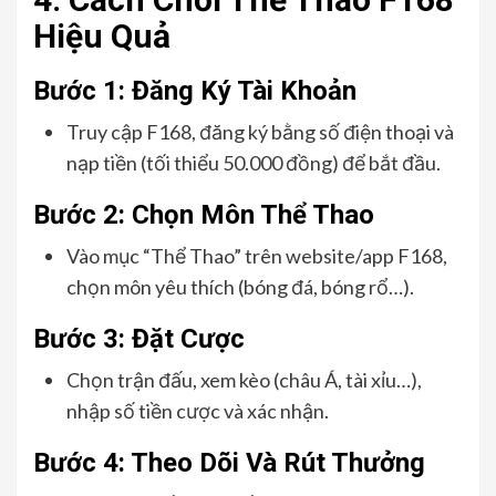
Hiệu Quả
Bước 1: Đăng Ký Tài Khoản
Truy cập F168, đăng ký bằng số điện thoại và
nạp tiền (tối thiểu 50.000 đồng) để bắt đầu.
Bước 2: Chọn Môn Thể Thao
Vào mục “Thể Thao” trên website/app F168,
chọn môn yêu thích (bóng đá, bóng rổ…).
Bước 3: Đặt Cược
Chọn trận đấu, xem kèo (châu Á, tài xỉu…),
nhập số tiền cược và xác nhận.
Bước 4: Theo Dõi Và Rút Thưởng