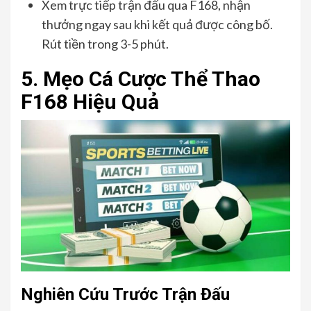
Xem trực tiếp trận đấu qua F168, nhận
thưởng ngay sau khi kết quả được công bố.
Rút tiền trong 3-5 phút.
5. Mẹo Cá Cược Thể Thao
F168 Hiệu Quả
Nghiên Cứu Trước Trận Đấu