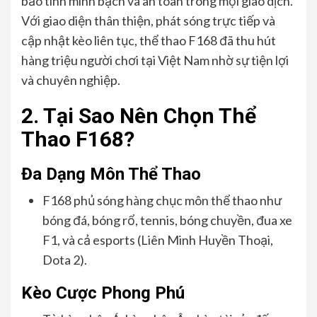
bảo tính minh bạch và an toàn trong mọi giao dịch.
Với giao diện thân thiện, phát sóng trực tiếp và
cập nhật kèo liên tục, thể thao F168 đã thu hút
hàng triệu người chơi tại Việt Nam nhờ sự tiện lợi
và chuyên nghiệp.
2. Tại Sao Nên Chọn Thể
Thao F168?
Đa Dạng Môn Thể Thao
F168 phủ sóng hàng chục môn thể thao như
bóng đá, bóng rổ, tennis, bóng chuyền, đua xe
F1, và cả esports (Liên Minh Huyền Thoại,
Dota 2).
Kèo Cược Phong Phú