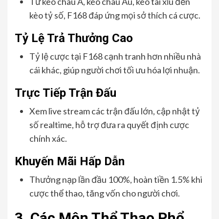
Từ kèo châu Á, kèo châu Âu, kèo tài xỉu đến
kèo tỷ số, F168 đáp ứng mọi sở thích cá cược.
Tỷ Lệ Trả Thưởng Cao
Tỷ lệ cược tại F168 cạnh tranh hơn nhiều nhà
cái khác, giúp người chơi tối ưu hóa lợi nhuận.
Trực Tiếp Trận Đấu
Xem live stream các trận đấu lớn, cập nhật tỷ
số realtime, hỗ trợ đưa ra quyết định cược
chính xác.
Khuyến Mãi Hấp Dẫn
Thưởng nạp lần đầu 100%, hoàn tiền 1.5% khi
cược thể thao, tăng vốn cho người chơi.
3. Các Môn Thể Thao Phổ