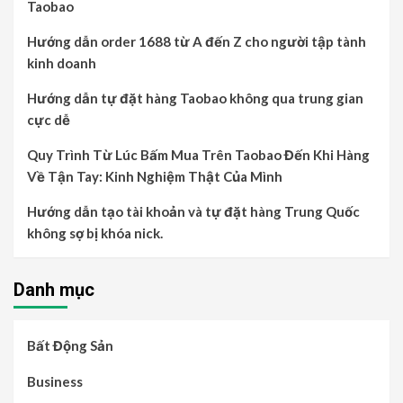
Taobao
Hướng dẫn order 1688 từ A đến Z cho người tập tành
kinh doanh
Hướng dẫn tự đặt hàng Taobao không qua trung gian
cực dễ
Quy Trình Từ Lúc Bấm Mua Trên Taobao Đến Khi Hàng
Về Tận Tay: Kinh Nghiệm Thật Của Mình
Hướng dẫn tạo tài khoản và tự đặt hàng Trung Quốc
không sợ bị khóa nick.
Danh mục
Bất Động Sản
Business