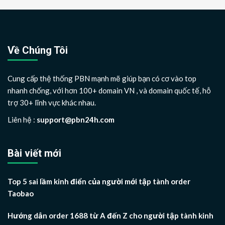
Về Chúng Tôi
Cung cấp thệ thống PBN mạnh mẽ giúp bạn có cơ vào top
nhanh chống, với hơn 100+ domain VN , và domain quốc tế, hỗ
trợ 30+ lĩnh vực khác nhau.
Liên hệ :
support@pbn24h.com
Bài viết mới
Top 5 sai lầm kinh điển của người mới tập tành order
Taobao
Hướng dẫn order 1688 từ A đến Z cho người tập tành kinh