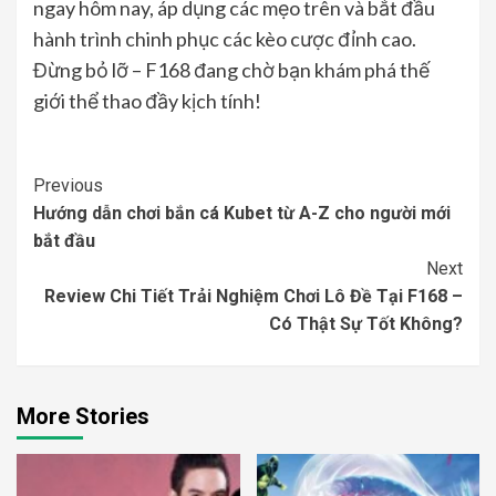
ngay hôm nay, áp dụng các mẹo trên và bắt đầu
hành trình chinh phục các kèo cược đỉnh cao.
Đừng bỏ lỡ – F168 đang chờ bạn khám phá thế
giới thể thao đầy kịch tính!
Continue
Previous
Hướng dẫn chơi bắn cá Kubet từ A-Z cho người mới
Reading
bắt đầu
Next
Review Chi Tiết Trải Nghiệm Chơi Lô Đề Tại F168 –
Có Thật Sự Tốt Không?
More Stories