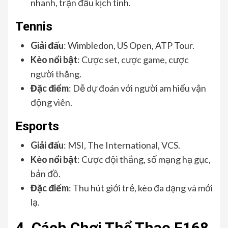
nhanh, trận đấu kịch tính.
Tennis
Giải đấu
: Wimbledon, US Open, ATP Tour.
Kèo nổi bật
: Cược set, cược game, cược
người thắng.
Đặc điểm
: Dễ dự đoán với người am hiểu vận
động viên.
Esports
Giải đấu
: MSI, The International, VCS.
Kèo nổi bật
: Cược đội thắng, số mạng hạ gục,
bản đồ.
Đặc điểm
: Thu hút giới trẻ, kèo đa dạng và mới
lạ.
4. Cách Chơi Thể Thao F168