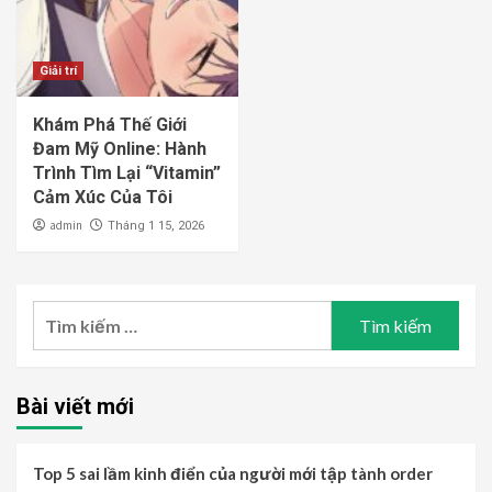
Giải trí
Khám Phá Thế Giới
Đam Mỹ Online: Hành
Trình Tìm Lại “Vitamin”
Cảm Xúc Của Tôi
admin
Tháng 1 15, 2026
Tìm
kiếm
cho:
Bài viết mới
Top 5 sai lầm kinh điển của người mới tập tành order