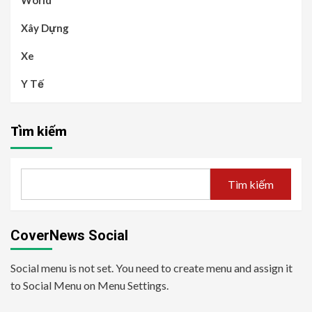
World
Xây Dựng
Xe
Y Tế
Tìm kiếm
Tìm kiếm
CoverNews Social
Social menu is not set. You need to create menu and assign it
to Social Menu on Menu Settings.