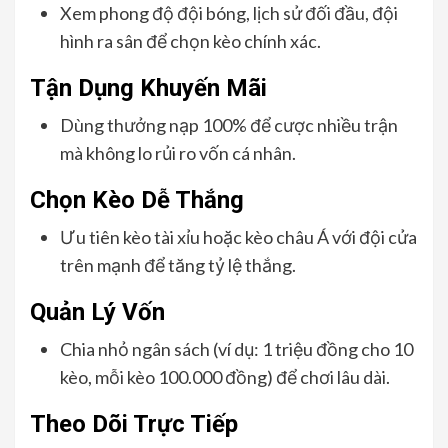
Xem phong độ đội bóng, lịch sử đối đầu, đội
hình ra sân để chọn kèo chính xác.
Tận Dụng Khuyến Mãi
Dùng thưởng nạp 100% để cược nhiều trận
mà không lo rủi ro vốn cá nhân.
Chọn Kèo Dễ Thắng
Ưu tiên kèo tài xỉu hoặc kèo châu Á với đội cửa
trên mạnh để tăng tỷ lệ thắng.
Quản Lý Vốn
Chia nhỏ ngân sách (ví dụ: 1 triệu đồng cho 10
kèo, mỗi kèo 100.000 đồng) để chơi lâu dài.
Theo Dõi Trực Tiếp