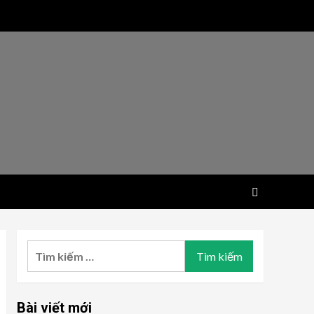
Tìm
kiếm
cho:
Bài viết mới