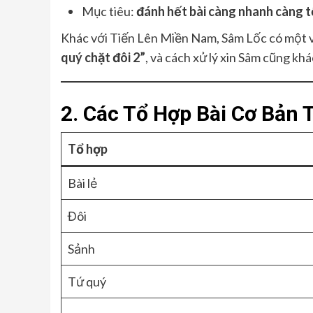
Mục tiêu:
đánh hết bài càng nhanh càng t
Khác với Tiến Lên Miền Nam, Sâm Lốc có một và
quý chặt đôi 2”
, và cách xử lý xin Sâm cũng khá
2. Các Tổ Hợp Bài Cơ Bản
Tổ hợp
Bài lẻ
Đôi
Sảnh
Tứ quý