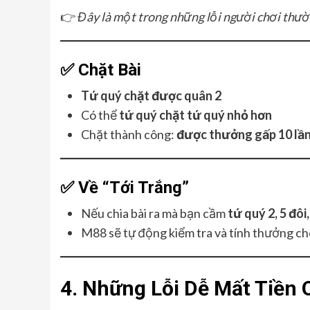
👉
Đây là một trong những lỗi người chơi thườn
✅ Chặt Bài
Tứ quý chặt được quân 2
Có thể
tứ quý chặt tứ quý nhỏ hơn
Chặt thành công:
được thưởng gấp 10 lần
✅ Về “Tới Trắng”
Nếu chia bài ra mà bạn cầm
tứ quý 2, 5 đôi
M88 sẽ tự động kiểm tra và tính thưởng c
4. Những Lỗi Dễ Mất Tiền