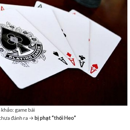
 khảo: game bài
 chưa đánh ra →
bị phạt “thối Heo”