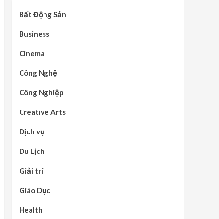
Bất Động Sản
Business
Cinema
Công Nghệ
Công Nghiệp
Creative Arts
Dịch vụ
Du Lịch
Giải trí
Giáo Dục
Health