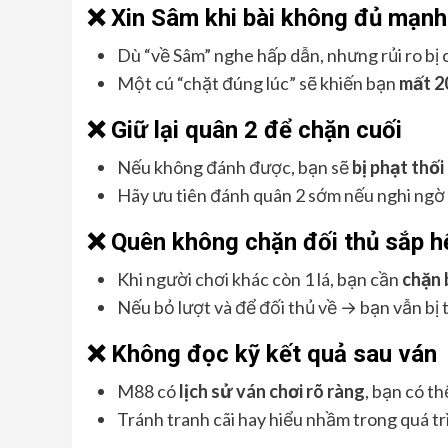
❌ Xin Sâm khi bài không đủ mạnh
Dù “về Sâm” nghe hấp dẫn, nhưng rủi ro bị
Một cú “chặt đúng lúc” sẽ khiến bạn
mất 2
❌ Giữ lại quân 2 để chặn cuối
Nếu không đánh được, bạn sẽ
bị phạt thố
Hãy ưu tiên đánh quân 2 sớm nếu nghi ngờ 
❌ Quên không chặn đối thủ sắp hế
Khi người chơi khác còn 1 lá, bạn cần
chặn 
Nếu bỏ lượt và để đối thủ về → bạn vẫn bị t
❌ Không đọc kỹ kết quả sau ván
M88 có
lịch sử ván chơi rõ ràng
, bạn có th
Tránh tranh cãi hay hiểu nhầm trong quá tr