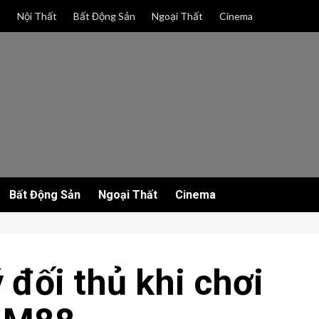
p
Nội Thất
Bất Động Sản
Ngoại Thất
Cinema
Bất Động Sản
Ngoại Thất
Cinema
 đối thủ khi chơi