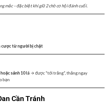
g mắc – đặc biệt khi giữ 2 chờ cơ hội đánh cuối.
 cược từ người bị chặt
, hoặc sảnh 10 lá
→ được “tới trắng”, thắng ngay
ho bạn
 Oan Cần Tránh