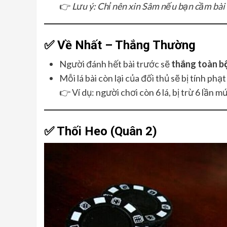
👉
Lưu ý: Chỉ nên xin Sâm nếu bạn cầm bài 
✅ Về Nhất – Thắng Thường
Người đánh hết bài trước sẽ
thắng toàn b
Mỗi lá bài còn lại của đối thủ sẽ bị tính phạt
👉 Ví dụ: người chơi còn 6 lá, bị trừ 6 lần 
✅ Thối Heo (Quân 2)