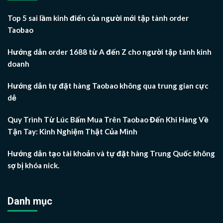
Top 5 sai lầm kinh điển của người mới tập tành order
Taobao
Hướng dẫn order 1688 từ A đến Z cho người tập tành kinh
doanh
Hướng dẫn tự đặt hàng Taobao không qua trung gian cực
dễ
Quy Trình Từ Lúc Bấm Mua Trên Taobao Đến Khi Hàng Về
Tận Tay: Kinh Nghiệm Thật Của Mình
Hướng dẫn tạo tài khoản và tự đặt hàng Trung Quốc không
sợ bị khóa nick.
Danh mục