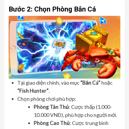
Bước 2: Chọn Phòng Bắn Cá
Tại giao diện chính, vào mục
“Bắn Cá”
hoặc
“Fish Hunter”
.
Chọn phòng chơi phù hợp:
Phòng Tân Thủ
: Cược thấp (1.000-
10.000 VNĐ), phù hợp cho người mới.
Phòng Cao Thủ
: Cược trung bình