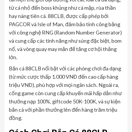
từ cá nhỏ đến boss khủng như cá mập, rùa thần
hay nàng tiên cá. 88CLB, được cấp phép bởi
PAGCOR và Isle of Man, đảm bảo tính công bằng
với công nghệ RNG (Random Number Generator)
và cung cấp các tính năng như súng đặc biệt, bom
nổ, và vòng quay may mắn để tăng cơ hội thắng
lớn.
Bắn cá 88CLB nổi bật với các phòng chơi đa dạng
(từ mức cược thấp 1.000 VNĐ đến cao cấp hàng
triệu VNĐ), phù hợp với mọi ngân sách. Ngoài ra,
cổng game còn cung cấp khuyến mãi hấp dẫn như
thưởng nạp 100%, giftcode 50K-100K, và sự kiện
bắn cá với phần thưởng lên đến hàng trăm triệu
đồng.