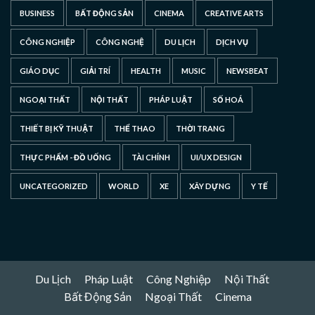
BUSINESS
BẤT ĐỘNG SẢN
CINEMA
CREATIVE ARTS
CÔNG NGHIỆP
CÔNG NGHỆ
DU LỊCH
DỊCH VỤ
GIÁO DỤC
GIẢI TRÍ
HEALTH
MUSIC
NEWSBEAT
NGOẠI THẤT
NỘI THẤT
PHÁP LUẬT
SỐ HOÁ
THIẾT BỊ KỸ THUẬT
THỂ THAO
THỜI TRANG
THỰC PHẨM - ĐỒ UỐNG
TÀI CHÍNH
UI/UX DESIGN
UNCATEGORIZED
WORLD
XE
XÂY DỰNG
Y TẾ
Du Lịch
Pháp Luật
Công Nghiệp
Nội Thất
Bất Động Sản
Ngoại Thất
Cinema