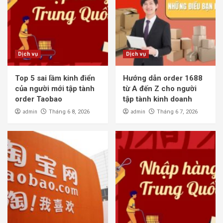
Dịch vụ
Dịch vụ
Top 5 sai lầm kinh điển
Hướng dẫn order 1688
của người mới tập tành
từ A đến Z cho người
order Taobao
tập tành kinh doanh
admin
admin
Tháng 6 8, 2026
Tháng 6 7, 2026