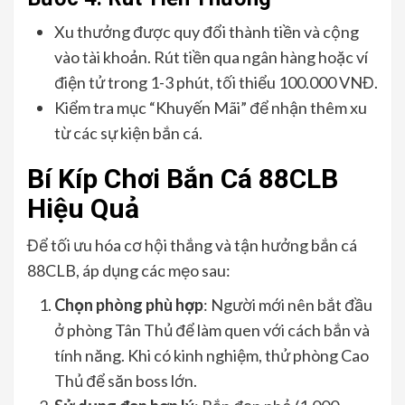
Xu thưởng được quy đổi thành tiền và cộng
vào tài khoản. Rút tiền qua ngân hàng hoặc ví
điện tử trong 1-3 phút, tối thiểu 100.000 VNĐ.
Kiểm tra mục “Khuyến Mãi” để nhận thêm xu
từ các sự kiện bắn cá.
Bí Kíp Chơi Bắn Cá 88CLB
Hiệu Quả
Để tối ưu hóa cơ hội thắng và tận hưởng bắn cá
88CLB, áp dụng các mẹo sau:
Chọn phòng phù hợp
: Người mới nên bắt đầu
ở phòng Tân Thủ để làm quen với cách bắn và
tính năng. Khi có kinh nghiệm, thử phòng Cao
Thủ để săn boss lớn.