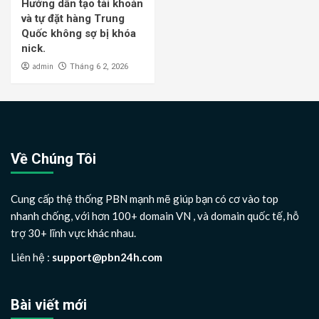
Hướng dẫn tạo tài khoản
và tự đặt hàng Trung
Quốc không sợ bị khóa
nick.
admin
Tháng 6 2, 2026
Về Chúng Tôi
Cung cấp thệ thống PBN mạnh mẽ giúp bạn có cơ vào top
nhanh chống, với hơn 100+ domain VN , và domain quốc tế, hỗ
trợ 30+ lĩnh vực khác nhau.
Liên hệ :
support@pbn24h.com
Bài viết mới