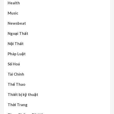
Health
Music
Newsbeat
Ngoại Thất
Nội Thất
Pháp Luật
Số Hoá
Tài Chính
Thể Thao
Thiết bị kỹ thuật
Thời Trang