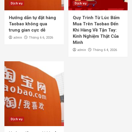
Dịch vụ
Dịch vụ
Hướng dẫn tự đặt hàng
Quy Trình Từ Lúc Bấm
Taobao không qua
Mua Trên Taobao Đến
trung gian cực dễ
Khi Hàng Về Tận Tay:
Kinh Nghiệm Thật Của
admin
Tháng 6 6, 2026
Mình
admin
Tháng 6 4, 2026
Dịch vụ