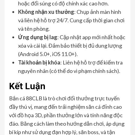
hoặc đổi súng có độ chính xác cao hơn.
Không nhận xu thưởng
: Chụp ảnh màn hình
và liên hệ hỗ trợ 24/7. Cung cấp thời gian chơi
và tên phòng.
Ứng dụng bị lag
: Cập nhật app mới nhất hoặc
xóa và cài lại. Đảm bảo thiết bị đủ dung lượng
(Android 5.0+, iOS 11.0+).
Tài khoản bị khóa
: Liên hệ hỗ trợ để kiểm tra
nguyên nhân (có thể do vi phạm chính sách).
Kết Luận
Bắn cá 88CLB là trò chơi đổi thưởng trực tuyến
đầy thú vị, mang đến trải nghiệm săn cá đỉnh cao
với đồ họa 3D, phần thưởng lớn và tính năng độc
đáo. Bằng cách làm theo hướng dẫn chơi, áp dụng
bí kíp như sử dụng đạn hợp lý, săn boss, và tận