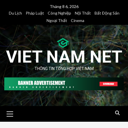
Skip
Tháng 8 6, 2026
to
Du Lịch
Pháp Luật
Công Nghiệp
Nội Thất
Bất Động Sản
content
Ngoại Thất
Cinema
VIET NAM NET
THÔNG TIN TỔNG HỢP VIỆT NAM
Primary
Menu