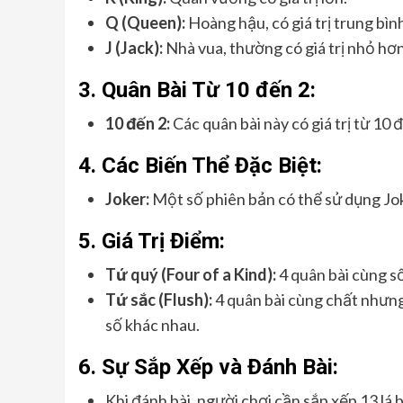
Q (Queen):
Hoàng hậu, có giá trị trung bìn
J (Jack):
Nhà vua, thường có giá trị nhỏ hơ
3.
Quân Bài Từ 10 đến 2:
10 đến 2:
Các quân bài này có giá trị từ 10 
4.
Các Biến Thể Đặc Biệt:
Joker:
Một số phiên bản có thể sử dụng Jok
5.
Giá Trị Điểm:
Tứ quý (Four of a Kind):
4 quân bài cùng số,
Tứ sắc (Flush):
4 quân bài cùng chất nhưng
số khác nhau.
6.
Sự Sắp Xếp và Đánh Bài:
Khi đánh bài, người chơi cần sắp xếp 13 lá 