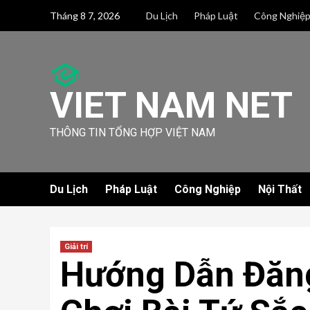
Skip
Tháng 8 7, 2026
Du Lịch
Pháp Luật
Công Nghiệ
to
content
VIET NAM NET
THÔNG TIN TỔNG HỢP VIỆT NAM
Du Lịch
Pháp Luật
Công Nghiệp
Nội Thất
Giải trí
Hướng Dẫn Đăng