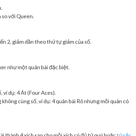
h.
n so với Queen.
đến 2, giảm dần theo thứ tự giảm của số.
er như một quân bài đặc biệt.
 ví dụ: 4 Át (Four Aces).
 không cùng số, ví dụ: 4 quân bài Rô nhưng mỗi quân có
bài thành 4 xích sao cho mỗi xích có đủ tứ quý hoặc
tứ sắc
.