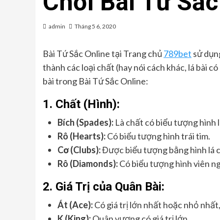
Chơi Bài Tứ Sắc
admin
Tháng 5 6, 2020
Bài Tứ Sắc Online tại Trang chủ
789bet
sử dụng
thành các loại chất (hay nói cách khác, lá bài có
bài trong Bài Tứ Sắc Online:
1.
Chất (Hình):
Bích (Spades):
Là chất có biểu tượng hình l
Rô (Hearts):
Có biểu tượng hình trái tim.
Cơ (Clubs):
Được biểu tượng bằng hình lá c
Rô (Diamonds):
Có biểu tượng hình viên n
2.
Giá Trị của Quân Bài:
Át (Ace):
Có giá trị lớn nhất hoặc nhỏ nhất
K (King):
Quân vương có giá trị lớn.