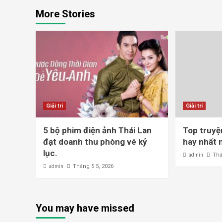
More Stories
Giải trí
Giải trí
5 bộ phim điện ảnh Thái Lan
Top truyệ
đạt doanh thu phòng vé kỷ
hay nhất 
lục.
admin
Thá
admin
Tháng 5 5, 2026
You may have missed