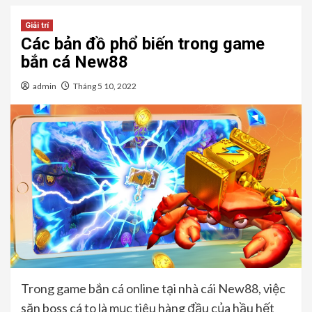
Giải trí
Các bản đồ phổ biến trong game
bắn cá New88
admin
Tháng 5 10, 2022
Trong game bắn cá online tại nhà cái New88, việc
săn boss cá to là mục tiêu hàng đầu của hầu hết