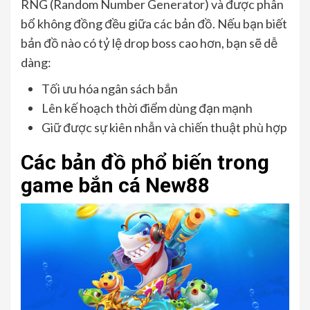
RNG (Random Number Generator) và được phân
bổ không đồng đều giữa các bản đồ. Nếu bạn biết
bản đồ nào có tỷ lệ drop boss cao hơn, bạn sẽ dễ
dàng:
Tối ưu hóa ngân sách bắn
Lên kế hoạch thời điểm dùng đạn mạnh
Giữ được sự kiên nhẫn và chiến thuật phù hợp
Các bản đồ phổ biến trong
game bắn cá New88