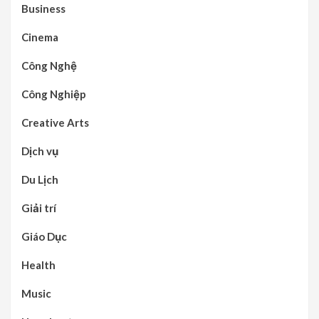
Business
Cinema
Công Nghệ
Công Nghiệp
Creative Arts
Dịch vụ
Du Lịch
Giải trí
Giáo Dục
Health
Music