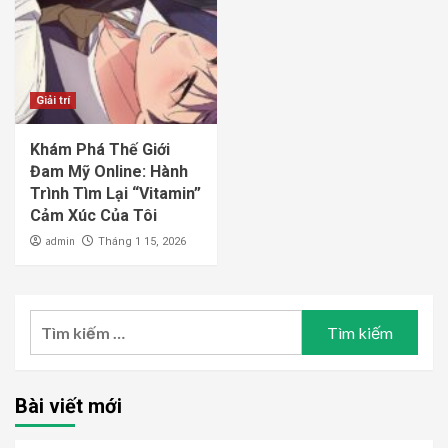
Giải trí
Khám Phá Thế Giới
Đam Mỹ Online: Hành
Trình Tìm Lại “Vitamin”
Cảm Xúc Của Tôi
admin
Tháng 1 15, 2026
Tìm
kiếm
cho:
Bài viết mới