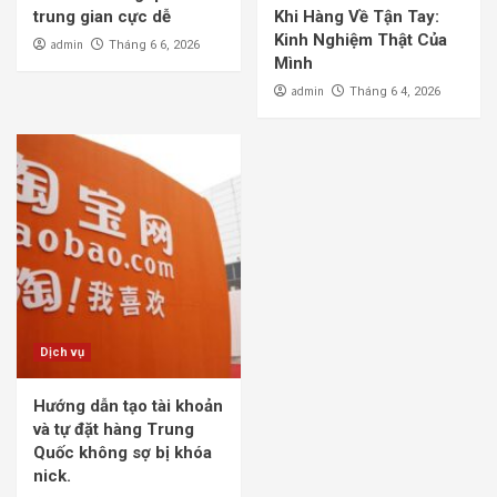
trung gian cực dễ
Khi Hàng Về Tận Tay:
Kinh Nghiệm Thật Của
admin
Tháng 6 6, 2026
Mình
admin
Tháng 6 4, 2026
Dịch vụ
Hướng dẫn tạo tài khoản
và tự đặt hàng Trung
Quốc không sợ bị khóa
nick.