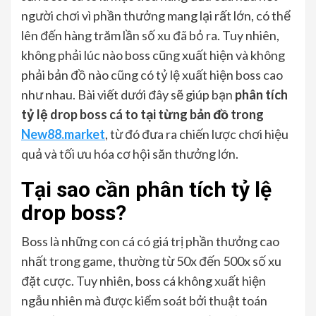
người chơi vì phần thưởng mang lại rất lớn, có thể
lên đến hàng trăm lần số xu đã bỏ ra. Tuy nhiên,
không phải lúc nào boss cũng xuất hiện và không
phải bản đồ nào cũng có tỷ lệ xuất hiện boss cao
như nhau. Bài viết dưới đây sẽ giúp bạn
phân tích
tỷ lệ drop boss cá to tại từng bản đồ trong
New88.market
, từ đó đưa ra chiến lược chơi hiệu
quả và tối ưu hóa cơ hội săn thưởng lớn.
Tại sao cần phân tích tỷ lệ
drop boss?
Boss là những con cá có giá trị phần thưởng cao
nhất trong game, thường từ 50x đến 500x số xu
đặt cược. Tuy nhiên, boss cá không xuất hiện
ngẫu nhiên mà được kiểm soát bởi thuật toán