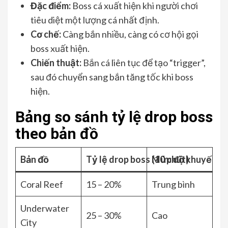
Đặc điểm:
Boss cá xuất hiện khi người chơi
tiêu diệt một lượng cá nhất định.
Cơ chế:
Càng bắn nhiều, càng có cơ hội gọi
boss xuất hiện.
Chiến thuật:
Bắn cá liên tục để tạo “trigger”,
sau đó chuyển sang bắn tăng tốc khi boss
hiện.
Bảng so sánh tỷ lệ drop boss
theo bản đồ
Bản đồ
Tỷ lệ drop boss (10 phút)
Mức độ khuyến ng
Coral Reef
15 – 20%
Trung bình
Underwater
25 – 30%
Cao
City