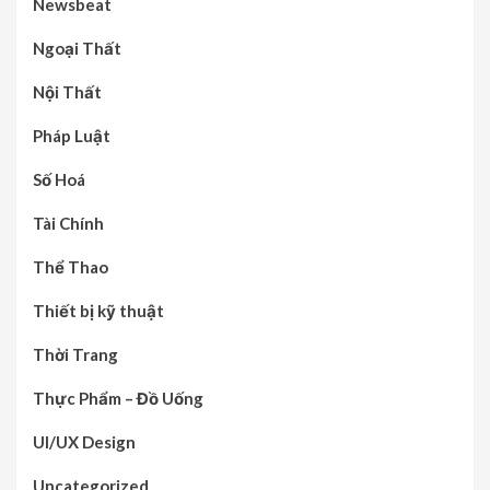
Newsbeat
Ngoại Thất
Nội Thất
Pháp Luật
Số Hoá
Tài Chính
Thể Thao
Thiết bị kỹ thuật
Thời Trang
Thực Phẩm – Đồ Uống
UI/UX Design
Uncategorized