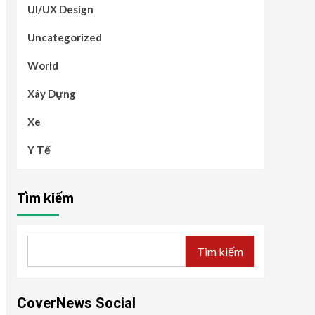
UI/UX Design
Uncategorized
World
Xây Dựng
Xe
Y Tế
Tìm kiếm
Tìm kiếm
CoverNews Social