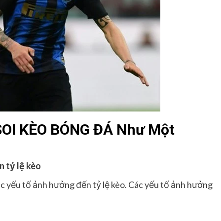
 SOI KÈO BÓNG ĐÁ Như Một
 tỷ lệ kèo
ác yếu tố ảnh hưởng đến tỷ lệ kèo. Các yếu tố ảnh hưởng