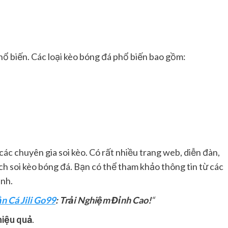
ổ biến. Các loại kèo bóng đá phổ biến bao gồm:
các chuyên gia soi kèo. Có rất nhiều trang web, diễn đàn,
h soi kèo bóng đá. Bạn có thể tham khảo thông tin từ các
ình.
n Cá Jili Go99
: Trải Nghiệm Đỉnh Cao!
“
hiệu quả
.