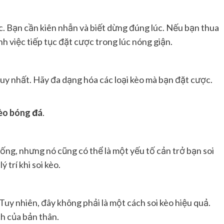
. Bạn cần kiên nhẫn và biết dừng đúng lúc. Nếu bạn thua
ánh việc tiếp tục đặt cược trong lúc nóng giận.
duy nhất. Hãy đa dạng hóa các loại kèo mà bạn đặt cược.
kèo bóng đá
.
ống, nhưng nó cũng có thể là một yếu tố cản trở bạn soi
 trí khi soi kèo.
uy nhiên, đây không phải là một cách soi kèo hiệu quả.
ch của bản thân.