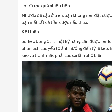
Cược quá nhiều tiền
Như đã đề cập ở trên, bạn không nên đặt cược 
bạn mất tất cả tiền cược nếu thua.
Kết luận
Soi kèo bóng đá là một kỹ năng cần được rèn lu
phân tích các yếu tố ảnh hưởng đến tỷ lệ kèo. 
kèo và tránh mắc phải các sai lầm phổ biến.