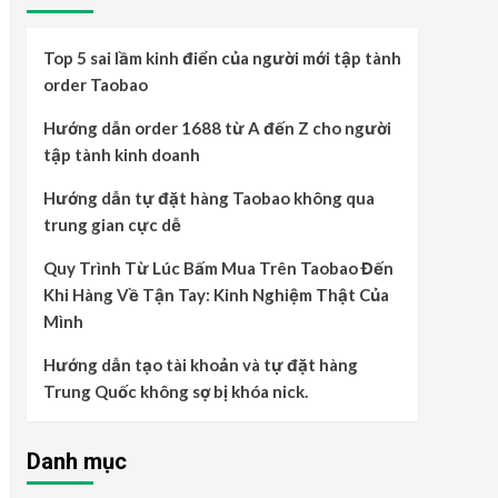
Top 5 sai lầm kinh điển của người mới tập tành
order Taobao
Hướng dẫn order 1688 từ A đến Z cho người
tập tành kinh doanh
Hướng dẫn tự đặt hàng Taobao không qua
trung gian cực dễ
Quy Trình Từ Lúc Bấm Mua Trên Taobao Đến
Khi Hàng Về Tận Tay: Kinh Nghiệm Thật Của
Mình
Hướng dẫn tạo tài khoản và tự đặt hàng
Trung Quốc không sợ bị khóa nick.
Danh mục