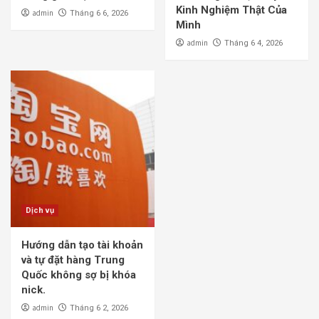
Kinh Nghiệm Thật Của
admin
Tháng 6 6, 2026
Mình
admin
Tháng 6 4, 2026
Dịch vụ
Hướng dẫn tạo tài khoản
và tự đặt hàng Trung
Quốc không sợ bị khóa
nick.
admin
Tháng 6 2, 2026