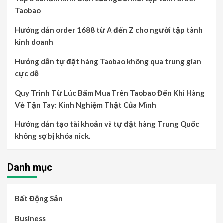
Taobao
Hướng dẫn order 1688 từ A đến Z cho người tập tành
kinh doanh
Hướng dẫn tự đặt hàng Taobao không qua trung gian
cực dễ
Quy Trình Từ Lúc Bấm Mua Trên Taobao Đến Khi Hàng
Về Tận Tay: Kinh Nghiệm Thật Của Mình
Hướng dẫn tạo tài khoản và tự đặt hàng Trung Quốc
không sợ bị khóa nick.
Danh mục
Bất Động Sản
Business