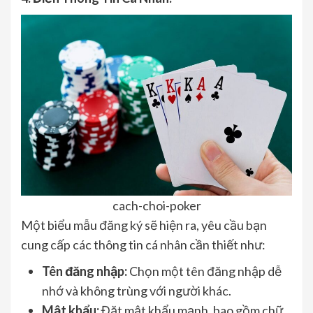
cach-choi-poker
Một biểu mẫu đăng ký sẽ hiện ra, yêu cầu bạn
cung cấp các thông tin cá nhân cần thiết như:
Tên đăng nhập:
Chọn một tên đăng nhập dễ
nhớ và không trùng với người khác.
Mật khẩu:
Đặt mật khẩu mạnh, bao gồm chữ