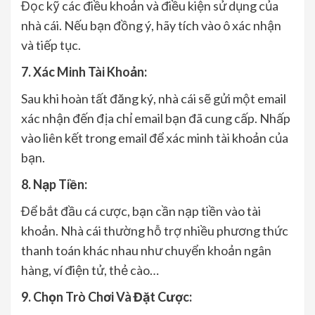
Đọc kỹ các điều khoản và điều kiện sử dụng của
nhà cái. Nếu bạn đồng ý, hãy tích vào ô xác nhận
và tiếp tục.
7. Xác Minh Tài Khoản:
Sau khi hoàn tất đăng ký, nhà cái sẽ gửi một email
xác nhận đến địa chỉ email bạn đã cung cấp. Nhấp
vào liên kết trong email để xác minh tài khoản của
bạn.
8. Nạp Tiền:
Để bắt đầu cá cược, bạn cần nạp tiền vào tài
khoản. Nhà cái thường hỗ trợ nhiều phương thức
thanh toán khác nhau như chuyển khoản ngân
hàng, ví điện tử, thẻ cào…
9. Chọn Trò Chơi Và Đặt Cược: