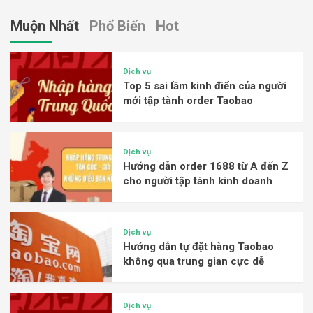
Muộn Nhất
Phổ Biến
Hot
Dịch vụ
Top 5 sai lầm kinh điển của người
mới tập tành order Taobao
Dịch vụ
Hướng dẫn order 1688 từ A đến Z
cho người tập tành kinh doanh
Dịch vụ
Hướng dẫn tự đặt hàng Taobao
không qua trung gian cực dễ
Dịch vụ