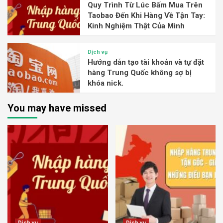
Quy Trình Từ Lúc Bấm Mua Trên
Taobao Đến Khi Hàng Về Tận Tay:
Kinh Nghiệm Thật Của Mình
Dịch vụ
Hướng dẫn tạo tài khoản và tự đặt
hàng Trung Quốc không sợ bị
khóa nick.
You may have missed
Dịch vụ
Dịch vụ