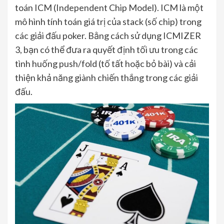
toán ICM (Independent Chip Model). ICM là một
mô hình tính toán giá trị của stack (số chip) trong
các giải đấu poker. Bằng cách sử dụng ICMIZER
3, bạn có thể đưa ra quyết định tối ưu trong các
tình huống push/fold (tố tất hoặc bỏ bài) và cải
thiện khả năng giành chiến thắng trong các giải
đấu.