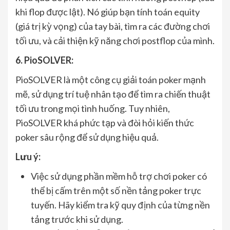
khi flop được lật). Nó giúp bạn tính toán equity
(giá trị kỳ vọng) của tay bài, tìm ra các đường chơi
tối ưu, và cải thiện kỹ năng chơi postflop của mình.
6. PioSOLVER:
PioSOLVER là một công cụ giải toán poker mạnh
mẽ, sử dụng trí tuệ nhân tạo để tìm ra chiến thuật
tối ưu trong mọi tình huống. Tuy nhiên,
PioSOLVER khá phức tạp và đòi hỏi kiến thức
poker sâu rộng để sử dụng hiệu quả.
Lưu ý:
Việc sử dụng phần mềm hỗ trợ chơi poker có
thể bị cấm trên một số nền tảng poker trực
tuyến. Hãy kiểm tra kỹ quy định của từng nền
tảng trước khi sử dụng.