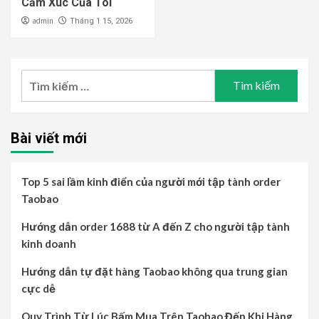
Cảm Xúc Của Tôi
admin
Tháng 1 15, 2026
Tìm
kiếm
cho:
Bài viết mới
Top 5 sai lầm kinh điển của người mới tập tành order
Taobao
Hướng dẫn order 1688 từ A đến Z cho người tập tành
kinh doanh
Hướng dẫn tự đặt hàng Taobao không qua trung gian
cực dễ
Quy Trình Từ Lúc Bấm Mua Trên Taobao Đến Khi Hàng