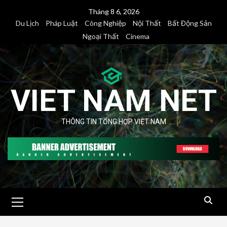
Skip
Tháng 8 6, 2026
to
Du Lịch
Pháp Luật
Công Nghiệp
Nội Thất
Bất Động Sản
content
Ngoại Thất
Cinema
VIET NAM NET
THÔNG TIN TỔNG HỢP VIỆT NAM
Primary
Menu