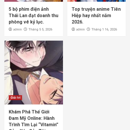
5 bộ phim điện ảnh
Top truyện anime Tiên
Thái Lan đạt doanh thu
Hiệp hay nhất năm
phòng vé kỷ lục.
2026.
admin
admin
Tháng 5 5, 2026
Tháng 1 16, 2026
Giải trí
Khám Phá Thế Giới
Đam Mỹ Online: Hành
Trình Tìm Lại “Vitamin”