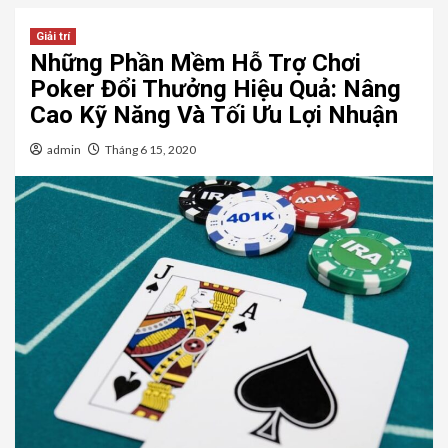
Giải trí
Những Phần Mềm Hỗ Trợ Chơi
Poker Đổi Thưởng Hiệu Quả: Nâng
Cao Kỹ Năng Và Tối Ưu Lợi Nhuận
admin
Tháng 6 15, 2020