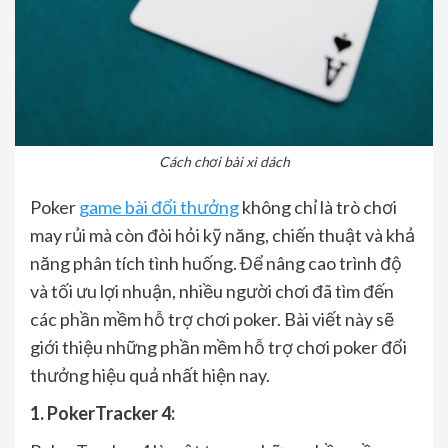
Cách chơi bài xì dách
Poker
game bài đổi thưởng
không chỉ là trò chơi
may rủi mà còn đòi hỏi kỹ năng, chiến thuật và khả
năng phân tích tình huống. Để nâng cao trình độ
và tối ưu lợi nhuận, nhiều người chơi đã tìm đến
các phần mềm hỗ trợ chơi poker. Bài viết này sẽ
giới thiệu những phần mềm hỗ trợ chơi poker đổi
thưởng hiệu quả nhất hiện nay.
1. PokerTracker 4: