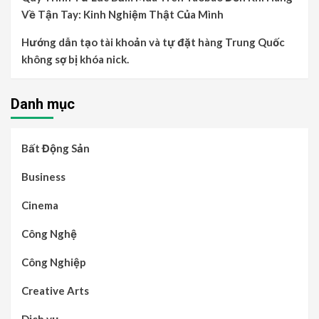
Về Tận Tay: Kinh Nghiệm Thật Của Mình
Hướng dẫn tạo tài khoản và tự đặt hàng Trung Quốc
không sợ bị khóa nick.
Danh mục
Bất Động Sản
Business
Cinema
Công Nghệ
Công Nghiệp
Creative Arts
Dịch vụ