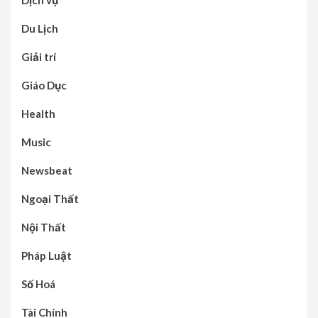
Du Lịch
Giải trí
Giáo Dục
Health
Music
Newsbeat
Ngoại Thất
Nội Thất
Pháp Luật
Số Hoá
Tài Chính