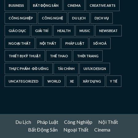
BUSINESS
BẤT ĐỘNG SẢN
CINEMA
CREATIVE ARTS
CÔNG NGHIỆP
CÔNG NGHỆ
DU LỊCH
DỊCH VỤ
GIÁO DỤC
GIẢI TRÍ
HEALTH
MUSIC
NEWSBEAT
NGOẠI THẤT
NỘI THẤT
PHÁP LUẬT
SỐ HOÁ
THIẾT BỊ KỸ THUẬT
THỂ THAO
THỜI TRANG
THỰC PHẨM - ĐỒ UỐNG
TÀI CHÍNH
UI/UX DESIGN
UNCATEGORIZED
WORLD
XE
XÂY DỰNG
Y TẾ
Du Lịch
Pháp Luật
Công Nghiệp
Nội Thất
Bất Động Sản
Ngoại Thất
Cinema