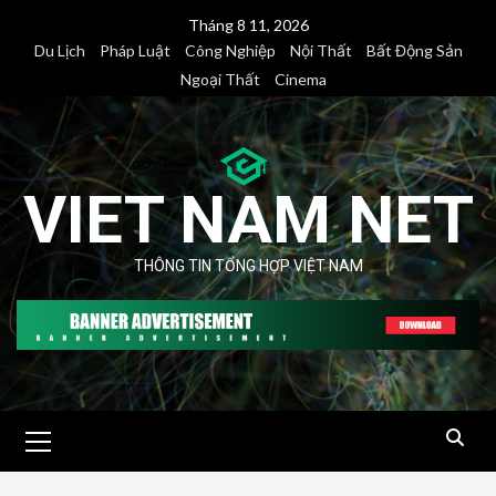
Skip
Tháng 8 11, 2026
to
Du Lịch
Pháp Luật
Công Nghiệp
Nội Thất
Bất Động Sản
content
Ngoại Thất
Cinema
VIET NAM NET
THÔNG TIN TỔNG HỢP VIỆT NAM
Primary
Menu