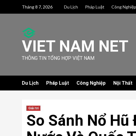
Skip
Tháng 8 7, 2026
Du Lịch
Pháp Luật
Công Nghiệ
to
content
VIET NAM NET
THÔNG TIN TỔNG HỢP VIỆT NAM
Du Lịch
Pháp Luật
Công Nghiệp
Nội Thất
Giải trí
So Sánh Nổ Hũ 