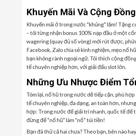
Khuyến Mãi Và Cộng Đồng
Khuyến mãi ở trong nước “khủng” lắm! Tặng cod
– tôi từng nhận bonus 100% nạp đầu ở một cổn
wagering (quay đủ số vòng) mới rút được, phứ
Facebook, Zalo chia sẻ kinh nghiệm, mẹo nổ hũ.
bạn không rành ngoại ngữ. Tôi thích cộng đồng 
tế chuyên nghiệp hơn, với giải đấu slot lớn.
Những Ưu Nhược Điểm Tổ
Tóm lại, nổ hũ trong nước dễ tiếp cận, phù hợp
tế chuyên nghiệp, đa dạng, an toàn hơn, nhưng 
hợp: Trong nước để giải trí nhanh, quốc tế để 
đừng để “nổ hũ” làm “nổ” túi tiền!
Bạn đã thử cả hai chưa? Theo bạn, bên nào hay 