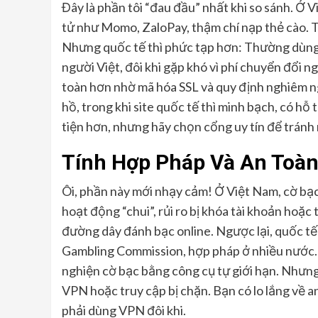
Đây là phần tôi “đau đầu” nhất khi so sánh. Ở V
tử như Momo, ZaloPay, thậm chí nạp thẻ cào. Tôi
Nhưng quốc tế thì phức tạp hơn: Thường dùng Vi
người Việt, đôi khi gặp khó vì phí chuyển đổi n
toàn hơn nhờ mã hóa SSL và quy định nghiêm ngặ
hồ, trong khi site quốc tế thì minh bạch, có h
tiện hơn, nhưng hãy chọn cổng uy tín để tránh r
Tính Hợp Pháp Và An Toà
Ôi, phần này mới nhạy cảm! Ở Việt Nam, cờ bạc
hoạt động “chui”, rủi ro bị khóa tài khoản hoặc t
đường dây đánh bạc online. Ngược lại, quốc t
Gambling Commission, hợp pháp ở nhiều nước. 
nghiện cờ bạc bằng công cụ tự giới hạn. Nhưng
VPN hoặc truy cập bị chặn. Bạn có lo lắng về a
phải dùng VPN đôi khi.