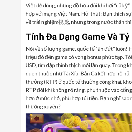
Việt dễ dùng, nhưng đồ họa đôi khi hơi “cũ kỹ”,
hợp với mạng Việt Nam. Hỏi thật: Bạn thích sự 
về trải nghiệm视觉, nhưng trong nước thân thi
Tính Đa Dạng Game Và Tỷ
Nói về số lượng game, quốc tế “ăn đứt” luôn! H
triệu đô đến game có vòng bonus phức tạp. Tôi
USD, tim đập thình thịch mỗi lần quay. Trong 
quen thuộc như Tài Xỉu, Bắn Cá kết hợp nổ hũ,
thưởng (RTP) ở quốc tế thường công khai, kho
RTP đôi khi không rõ ràng, phụ thuộc vào cổn
hơn ở mức nhỏ, phù hợp túi tiền. Bạn nghĩ sao 
thường xuyên?