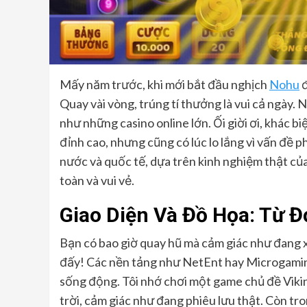
Mấy năm trước, khi mới bắt đầu nghịch
Nohu
đ
Quay vài vòng, trúng tí thưởng là vui cả ngày. 
như những casino online lớn. Ối giời ơi, khác bi
đỉnh cao, nhưng cũng có lúc lo lắng vì vấn đề p
nước và quốc tế, dựa trên kinh nghiệm thật củ
toàn và vui vẻ.
Giao Diện Và Đồ Họa: Từ 
Bạn có bao giờ quay hũ mà cảm giác như đang x
đấy! Các nền tảng như NetEnt hay Microgamin
sống động. Tôi nhớ chơi một game chủ đề Vikin
trời, cảm giác như đang phiêu lưu thật. Còn tr