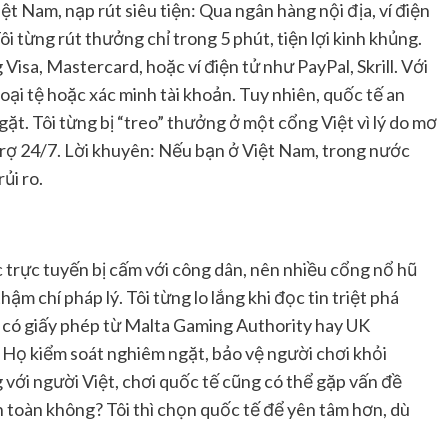
iệt Nam, nạp rút siêu tiện: Qua ngân hàng nội địa, ví điện
 từng rút thưởng chỉ trong 5 phút, tiện lợi kinh khủng.
sa, Mastercard, hoặc ví điện tử như PayPal, Skrill. Với
goại tệ hoặc xác minh tài khoản. Tuy nhiên, quốc tế an
t. Tôi từng bị “treo” thưởng ở một cổng Việt vì lý do mơ
ỗ trợ 24/7. Lời khuyên: Nếu bạn ở Việt Nam, trong nước
ủi ro.
n
 trực tuyến bị cấm với công dân, nên nhiều cổng nổ hũ
hậm chí pháp lý. Tôi từng lo lắng khi đọc tin triệt phá
ế có giấy phép từ Malta Gaming Authority hay UK
Họ kiểm soát nghiêm ngặt, bảo vệ người chơi khỏi
 với người Việt, chơi quốc tế cũng có thể gặp vấn đề
n toàn không? Tôi thì chọn quốc tế để yên tâm hơn, dù