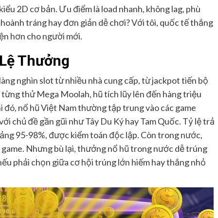
 kiểu 2D cơ bản. Ưu điểm là load nhanh, không lag, phù
hoành tráng hay đơn giản dễ chơi? Với tôi, quốc tế thắng
ện hơn cho người mới.
 Lệ Thưởng
àng nghìn slot từ nhiều nhà cung cấp, từ jackpot tiến bộ
 từng thử Mega Moolah, hũ tích lũy lên đến hàng triệu
khi đó, nổ hũ Việt Nam thường tập trung vào các game
 với chủ đề gần gũi như Tây Du Ký hay Tam Quốc. Tỷ lệ trả
ảng 95-98%, được kiểm toán độc lập. Còn trong nước,
g game. Nhưng bù lại, thưởng nổ hũ trong nước dễ trúng
nếu phải chọn giữa cơ hội trúng lớn hiếm hay thắng nhỏ