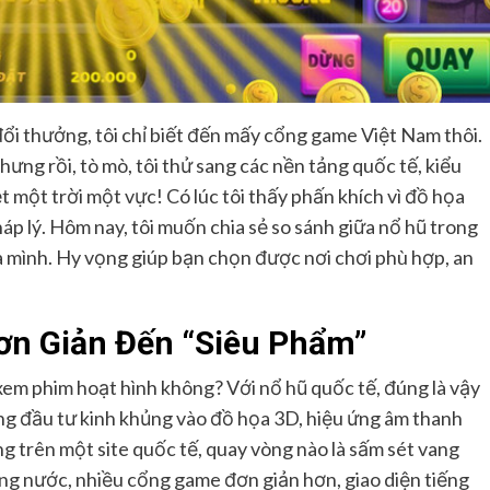
ổi thưởng, tôi chỉ biết đến mấy cổng game Việt Nam thôi.
Nhưng rồi, tò mò, tôi thử sang các nền tảng quốc tế, kiểu
ệt một trời một vực! Có lúc tôi thấy phấn khích vì đồ họa
háp lý. Hôm nay, tôi muốn chia sẻ so sánh giữa nổ hũ trong
a mình. Hy vọng giúp bạn chọn được nơi chơi phù hợp, an
Đơn Giản Đến “Siêu Phẩm”
em phim hoạt hình không? Với nổ hũ quốc tế, đúng là vậy
g đầu tư kinh khủng vào đồ họa 3D, hiệu ứng âm thanh
g trên một site quốc tế, quay vòng nào là sấm sét vang
ong nước, nhiều cổng game đơn giản hơn, giao diện tiếng