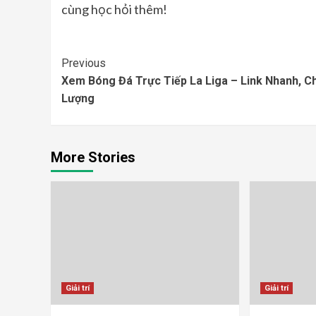
cùng học hỏi thêm!
Continue
Previous
Xem Bóng Đá Trực Tiếp La Liga – Link Nhanh, C
Reading
Lượng
More Stories
Giải trí
Giải trí