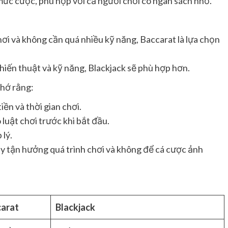
mức cược, phù hợp với cả người chơi có ngân sách nhỏ.
ơi và không cần quá nhiều kỹ năng, Baccarat là lựa chọn
hiến thuật và kỹ năng, Blackjack sẽ phù hợp hơn.
nhớ rằng:
iền và thời gian chơi.
luật chơi trước khi bắt đầu.
 lý.
y tận hưởng quá trình chơi và không để cá cược ảnh
arat
Blackjack