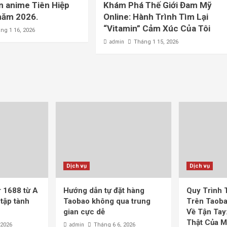
n anime Tiên Hiệp
Khám Phá Thế Giới Đam Mỹ
năm 2026.
Online: Hành Trình Tìm Lại
“Vitamin” Cảm Xúc Của Tôi
ng 1 16, 2026
admin
Tháng 1 15, 2026
Dịch vụ
Dịch vụ
 1688 từ A
Hướng dẫn tự đặt hàng
Quy Trình
tập tành
Taobao không qua trung
Trên Taoba
gian cực dễ
Về Tận Tay
Thật Của M
admin
 2026
Tháng 6 6, 2026