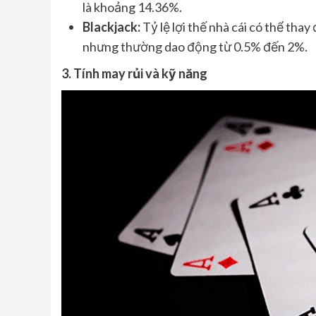
là khoảng 14.36%.
Blackjack:
Tỷ lệ lợi thế nhà cái có thể thay
nhưng thường dao động từ 0.5% đến 2%.
3. Tính may rủi và kỹ năng