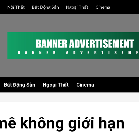
p
Nội Thất
Bất Động Sản
Ngoại Thất
Cinema
Bất Động Sản
Ngoại Thất
Cinema
mê không giới hạn