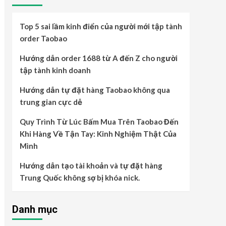
Top 5 sai lầm kinh điển của người mới tập tành
order Taobao
Hướng dẫn order 1688 từ A đến Z cho người
tập tành kinh doanh
Hướng dẫn tự đặt hàng Taobao không qua
trung gian cực dễ
Quy Trình Từ Lúc Bấm Mua Trên Taobao Đến
Khi Hàng Về Tận Tay: Kinh Nghiệm Thật Của
Mình
Hướng dẫn tạo tài khoản và tự đặt hàng
Trung Quốc không sợ bị khóa nick.
Danh mục