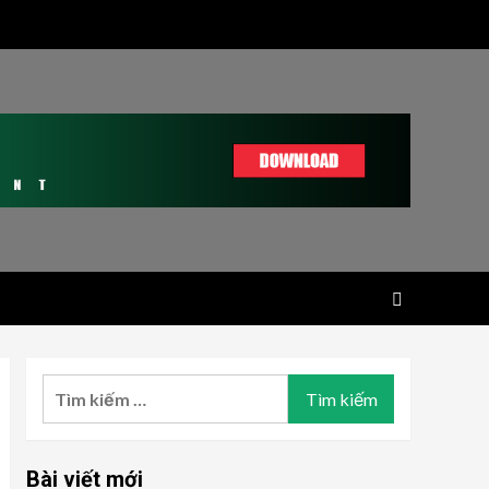
Tìm
kiếm
cho:
Bài viết mới