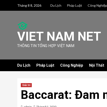
Skip
Tháng 8 8, 2026
Du Lịch
Pháp Luật
Công Nghiệ
to
content
VIET NAM NET
THÔNG TIN TỔNG HỢP VIỆT NAM
Du Lịch
Pháp Luật
Công Nghiệp
Nội Thất
Giải trí
Baccarat: Đam 
admin
Tháng 9 1, 2020