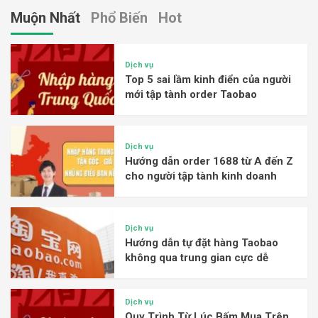
Muộn Nhất
Phổ Biến
Hot
Dịch vụ
Top 5 sai lầm kinh điển của người
mới tập tành order Taobao
Dịch vụ
Hướng dẫn order 1688 từ A đến Z
cho người tập tành kinh doanh
Dịch vụ
Hướng dẫn tự đặt hàng Taobao
không qua trung gian cực dễ
Dịch vụ
Quy Trình Từ Lúc Bấm Mua Trên