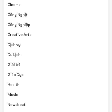
Cinema
Công Nghệ
Công Nghiệp
Creative Arts
Dịch vụ
Du Lịch
Giải trí
Giáo Dục
Health
Music
Newsbeat