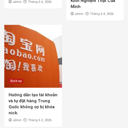
Kinh Nghiệm Thật Của
admin
Tháng 6 6, 2026
Mình
admin
Tháng 6 4, 2026
Dịch vụ
Hướng dẫn tạo tài khoản
và tự đặt hàng Trung
Quốc không sợ bị khóa
nick.
admin
Tháng 6 2, 2026