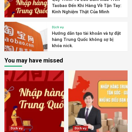
Taobao Đến Khi Hàng Về Tận Tay:
Kinh Nghiệm Thật Của Mình
Dịch vụ
Hướng dẫn tạo tài khoản và tự đặt
hàng Trung Quốc không sợ bị
khóa nick.
You may have missed
Dịch vụ
Dịch vụ