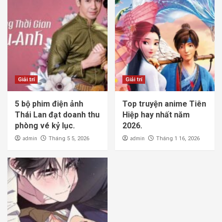
Giải trí
Giải trí
5 bộ phim điện ảnh
Top truyện anime Tiên
Thái Lan đạt doanh thu
Hiệp hay nhất năm
phòng vé kỷ lục.
2026.
admin
admin
Tháng 5 5, 2026
Tháng 1 16, 2026