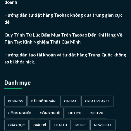
doanh
Hướng dẫn tự đặt hàng Taobao không qua trung gian cực
dễ
Quy Trình Từ Lúc Bấm Mua Trên Taobao Đến Khi Hàng Về
Tận Tay: Kinh Nghiệm Thật Của Mình
Hướng dẫn tạo tài khoản và tự đặt hàng Trung Quốc không
sợ bị khóa nick.
Danh mục
BUSINESS
BẤT ĐỘNG SẢN
CINEMA
CREATIVE ARTS
CÔNG NGHIỆP
CÔNG NGHỆ
DU LỊCH
DỊCH VỤ
GIÁO DỤC
GIẢI TRÍ
HEALTH
MUSIC
NEWSBEAT