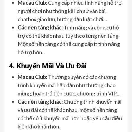
Macau Club:
Cung cấp nhiều tính năng hỗ trợ
người chơi như thống kê lịch sử ván bài,
chatbox giao lưu, hướng dẫn luật chơi…
Các nền tảng khác:
Tính năng và công cụ hỗ
trợ có thể khác nhau tùy theo từng nền tảng.
Một số nền tảng có thể cung cấp ít tính năng
hỗ trợ hơn.
4. Khuyến Mãi Và Ưu Đãi
Macau Club:
Thường xuyên có các chương
trình khuyến mãi hấp dẫn như thưởng chào
mừng, hoàn trả tiền cược, chương trình VIP…
Các nền tảng khác:
Chương trình khuyến mãi
và ưu đãi có thể khác nhau, một số nền tảng
có thể có ít khuyến mãi hơn hoặc yêu cầu điều
kiện khó khăn hơn.