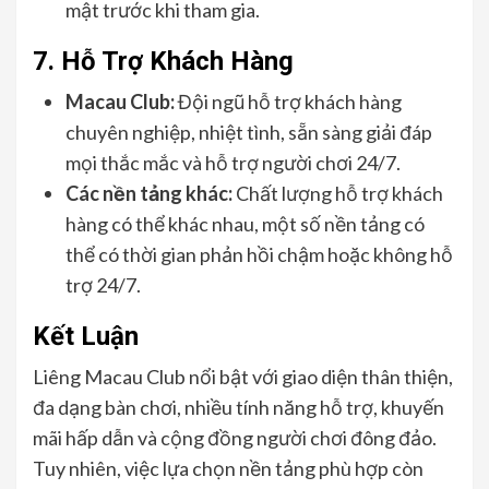
mật trước khi tham gia.
7. Hỗ Trợ Khách Hàng
Macau Club:
Đội ngũ hỗ trợ khách hàng
chuyên nghiệp, nhiệt tình, sẵn sàng giải đáp
mọi thắc mắc và hỗ trợ người chơi 24/7.
Các nền tảng khác:
Chất lượng hỗ trợ khách
hàng có thể khác nhau, một số nền tảng có
thể có thời gian phản hồi chậm hoặc không hỗ
trợ 24/7.
Kết Luận
Liêng Macau Club nổi bật với giao diện thân thiện,
đa dạng bàn chơi, nhiều tính năng hỗ trợ, khuyến
mãi hấp dẫn và cộng đồng người chơi đông đảo.
Tuy nhiên, việc lựa chọn nền tảng phù hợp còn