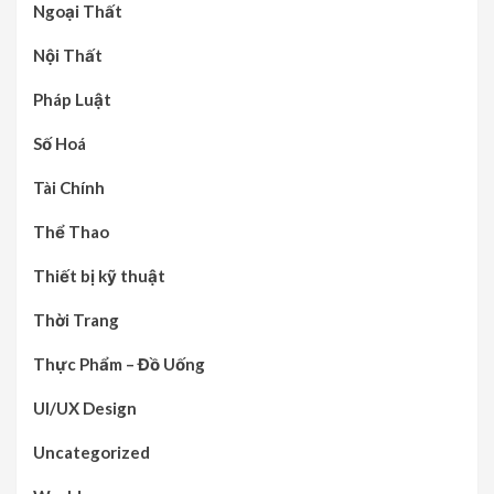
Ngoại Thất
Nội Thất
Pháp Luật
Số Hoá
Tài Chính
Thể Thao
Thiết bị kỹ thuật
Thời Trang
Thực Phẩm – Đồ Uống
UI/UX Design
Uncategorized