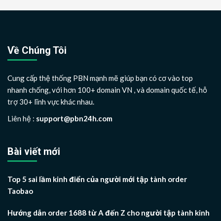
Về Chúng Tôi
Cung cấp thệ thống PBN mạnh mẽ giúp bạn có cơ vào top
nhanh chống, với hơn 100+ domain VN , và domain quốc tế, hỗ
trợ 30+ lĩnh vực khác nhau.
Liên hệ :
support@pbn24h.com
Bài viết mới
Top 5 sai lầm kinh điển của người mới tập tành order
Taobao
Hướng dẫn order 1688 từ A đến Z cho người tập tành kinh