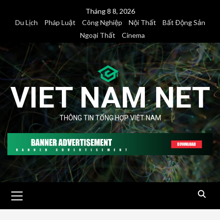
Skip
Tháng 8 8, 2026
to
Du Lịch
Pháp Luật
Công Nghiệp
Nội Thất
Bất Động Sản
content
Ngoại Thất
Cinema
VIET NAM NET
THÔNG TIN TỔNG HỢP VIỆT NAM
Primary
Menu