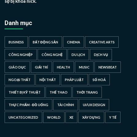
sợ bị khóa nick.
Danh mục
BUSINESS
BẤT ĐỘNG SẢN
CINEMA
CREATIVE ARTS
CÔNG NGHIỆP
CÔNG NGHỆ
DU LỊCH
DỊCH VỤ
GIÁO DỤC
GIẢI TRÍ
HEALTH
MUSIC
NEWSBEAT
NGOẠI THẤT
NỘI THẤT
PHÁP LUẬT
SỐ HOÁ
THIẾT BỊ KỸ THUẬT
THỂ THAO
THỜI TRANG
THỰC PHẨM - ĐỒ UỐNG
TÀI CHÍNH
UI/UX DESIGN
UNCATEGORIZED
WORLD
XE
XÂY DỰNG
Y TẾ