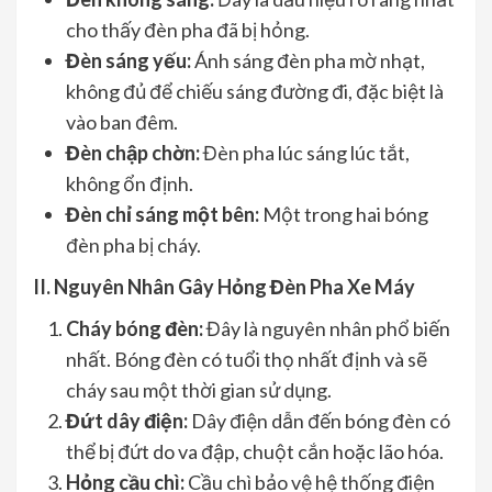
cho thấy đèn pha đã bị hỏng.
Đèn sáng yếu:
Ánh sáng đèn pha mờ nhạt,
không đủ để chiếu sáng đường đi, đặc biệt là
vào ban đêm.
Đèn chập chờn:
Đèn pha lúc sáng lúc tắt,
không ổn định.
Đèn chỉ sáng một bên:
Một trong hai bóng
đèn pha bị cháy.
II. Nguyên Nhân Gây Hỏng Đèn Pha Xe Máy
Cháy bóng đèn:
Đây là nguyên nhân phổ biến
nhất. Bóng đèn có tuổi thọ nhất định và sẽ
cháy sau một thời gian sử dụng.
Đứt dây điện:
Dây điện dẫn đến bóng đèn có
thể bị đứt do va đập, chuột cắn hoặc lão hóa.
Hỏng cầu chì:
Cầu chì bảo vệ hệ thống điện