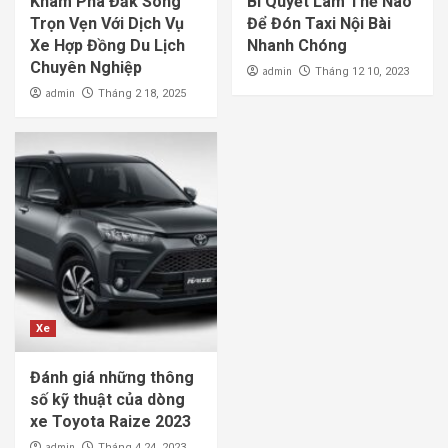
Khám Phá Đắk Song
Bí Quyết Làm Thế Nào
Trọn Vẹn Với Dịch Vụ
Để Đón Taxi Nội Bài
Xe Hợp Đồng Du Lịch
Nhanh Chóng
Chuyên Nghiệp
admin
Tháng 12 10, 2023
admin
Tháng 2 18, 2025
Xe
Đánh giá những thông
số kỹ thuật của dòng
xe Toyota Raize 2023
admin
Tháng 4 24, 2023