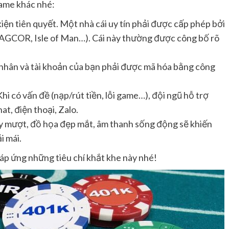
game khác nhé:
kiện tiên quyết. Một nhà cái uy tín phải được cấp phép bởi
AGCOR, Isle of Man…). Cái này thường được công bố rõ
nhân và tài khoản của bạn phải được mã hóa bằng công
hi có vấn đề (nạp/rút tiền, lỗi game…), đội ngũ hỗ trợ
at, điện thoại, Zalo.
 mượt, đồ họa đẹp mắt, âm thanh sống động sẽ khiến
i mái.
áp ứng những tiêu chí khắt khe này nhé!