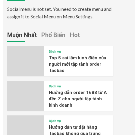
Social menu is not set. You need to create menu and
assign it to Social Menu on Menu Settings.
Muộn Nhất
Phổ Biến
Hot
Dịch vụ
Top 5 sai lầm kinh điển của
người mới tập tành order
Taobao
Dịch vụ
Hướng dẫn order 1688 từ A
đến Z cho người tập tành
kinh doanh
Dịch vụ
Hướng dẫn tự đặt hàng
Taobao không qua trung