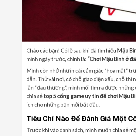
Chào các bạn! Có lẽ sau khi đã tìm hiểu
Mậu Bin
mình ngày trước, chính là:
“Chơi Mậu Binh ở đâ
Mình còn nhớ như in cái cảm giác “hoa mắt” t
dẫn. Thử vài nơi, có chỗ giao diện xấu, chỗ thì 
lần “đau thương”, mình mới tìm ra được những 
chia sẻ
top 5 cổng game uy tín để chơi Mậu Bi
ích cho những bạn mới bắt đầu.
Tiêu Chí Nào Để Đánh Giá Một C
Trước khi vào danh sách, mình muốn chia sẻ mộ