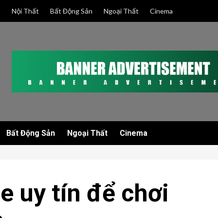
p
Nội Thất
Bất Động Sản
Ngoại Thất
Cinema
Bất Động Sản
Ngoại Thất
Cinema
 uy tín để chơi