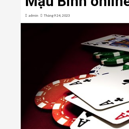
Mậu Binh onlin
admin
Tháng 9 24, 2023