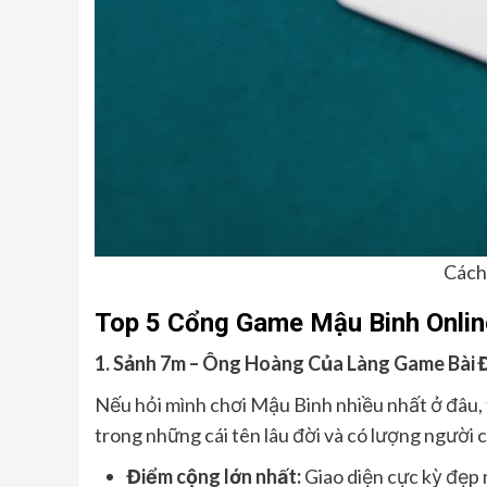
Cách 
Top 5 Cổng Game Mậu Binh Onlin
1. Sảnh 7m – Ông Hoàng Của Làng Game Bài
Nếu hỏi mình chơi Mậu Binh nhiều nhất ở đâu, t
trong những cái tên lâu đời và có lượng người 
Điểm cộng lớn nhất:
Giao diện cực kỳ đẹp m