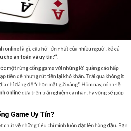
h online là gì
, câu hỏi lớn nhất của nhiều người, kể cả
u cho an toàn và uy tín?”
.
rước một rừng cổng game với những lời quảng cáo hấp
nạp tiền dễ nhưng rút tiền lại khó khăn. Trải qua không ít
địa chỉ đáng để “chọn mặt gửi vàng”. Hôm nay, mình sẽ
nh online
dựa trên trải nghiệm cá nhân, hy vọng sẽ giúp
ổng Game Uy Tín?
t chút về những tiêu chí mình luôn đặt lên hàng đầu. Bạn