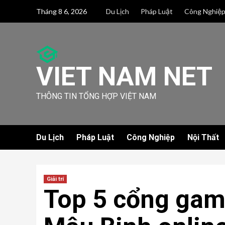
Skip
Tháng 8 6, 2026
Du Lịch
Pháp Luật
Công Nghiệ
to
content
VIET NAM NET
THÔNG TIN TỔNG HỢP VIỆT NAM
Du Lịch
Pháp Luật
Công Nghiệp
Nội Thất
Giải trí
Top 5 cổng game