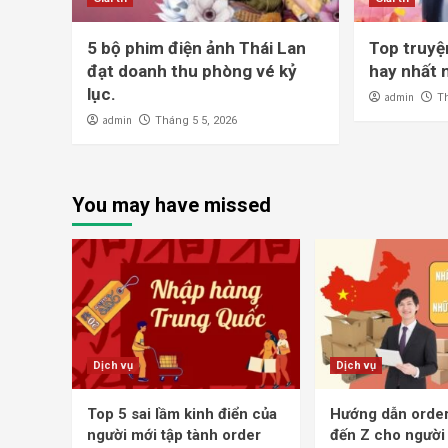
5 bộ phim điện ảnh Thái Lan
Top truyệ
đạt doanh thu phòng vé kỷ
hay nhất 
lục.
admin
T
admin
Tháng 5 5, 2026
You may have missed
Dịch vụ
Dịch vụ
Top 5 sai lầm kinh điển của
Hướng dẫn order
người mới tập tành order
đến Z cho người 