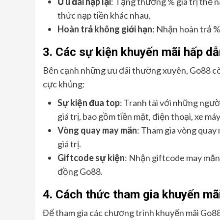
Ưu đãi nạp lại
: Tặng thưởng % giá trị thẻ 
thức nạp tiền khác nhau.
Hoàn trả không giới hạn
: Nhận hoàn trả % 
3. Các sự kiện khuyến mãi hấp d
Bên cạnh những ưu đãi thường xuyên, Go88 còn
cực khủng:
Sự kiện đua top
: Tranh tài với những ngư
giá trị, bao gồm tiền mặt, điện thoại, xe má
Vòng quay may mắn
: Tham gia vòng quay 
giá trị.
Giftcode sự kiện
: Nhận giftcode may mắn 
đồng Go88.
4. Cách thức tham gia khuyến mã
Để tham gia các chương trình khuyến mãi Go88