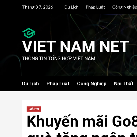
Skip
Tháng 8 7, 2026
Du Lịch
Pháp Luật
Công Nghiệ
to
content
VIET NAM NET
THÔNG TIN TỔNG HỢP VIỆT NAM
Du Lịch
Pháp Luật
Công Nghiệp
Nội Thất
Giải trí
Khuyến mãi Go8