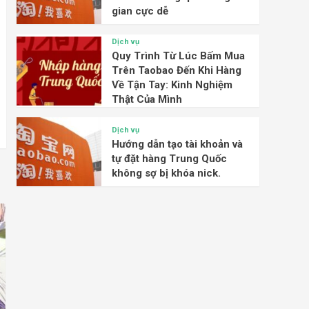
gian cực dễ
Dịch vụ
Quy Trình Từ Lúc Bấm Mua
Trên Taobao Đến Khi Hàng
Về Tận Tay: Kinh Nghiệm
Thật Của Mình
Dịch vụ
Hướng dẫn tạo tài khoản và
tự đặt hàng Trung Quốc
không sợ bị khóa nick.