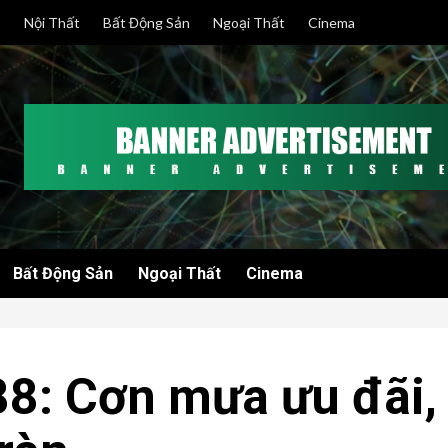
p
Nội Thất
Bất Động Sản
Ngoại Thất
Cinema
Bất Động Sản
Ngoại Thất
Cinema
8: Cơn mưa ưu đãi,