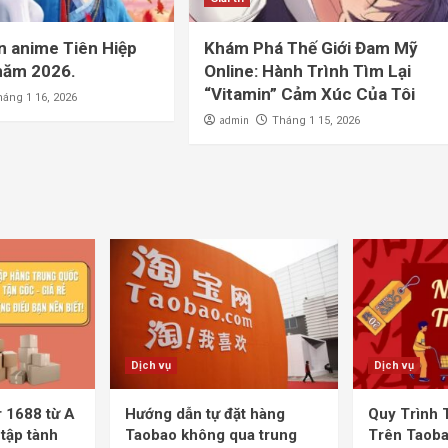
n anime Tiên Hiệp
Khám Phá Thế Giới Đam Mỹ
năm 2026.
Online: Hành Trình Tìm Lại
“Vitamin” Cảm Xúc Của Tôi
háng 1 16, 2026
admin
Tháng 1 15, 2026
Dịch vụ
Dịch vụ
 1688 từ A
Hướng dẫn tự đặt hàng
Quy Trình
tập tành
Taobao không qua trung
Trên Taoba