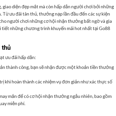
, giao diện đẹp mắt mà còn hấp dẫn người chơi bởi những
. Từ ưu đãi tân thủ, thưởng nạp lần đầu đến các sự kiện
n cho người chơi những cơ hội nhận thưởng bất ngờ và gia
hi tiết những chương trình khuyến mãi hot nhất tại Go88
 thủ
ạt ưu đãi hấp dẫn:
hoản thành công, bạn sẽ nhận được một khoản tiền thưởng
trị khi hoàn thành các nhiệm vụ đơn giản như xác thực số
 may mắn để có cơ hội nhận thưởng ngẫu nhiên, bao gồm
uay miễn phí.