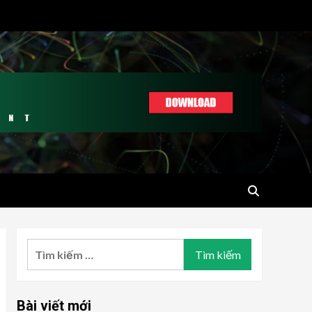
Tìm
kiếm
cho:
Bài viết mới