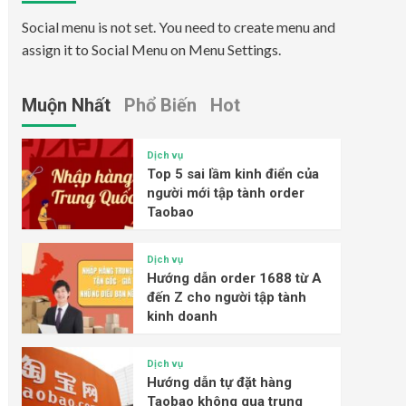
Social menu is not set. You need to create menu and
assign it to Social Menu on Menu Settings.
Muộn Nhất
Phổ Biến
Hot
Dịch vụ
Top 5 sai lầm kinh điển của
người mới tập tành order
Taobao
Dịch vụ
Hướng dẫn order 1688 từ A
đến Z cho người tập tành
kinh doanh
Dịch vụ
Hướng dẫn tự đặt hàng
Taobao không qua trung