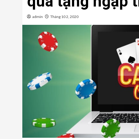
quà tặng ngập t
admin
Tháng 10 2, 2020