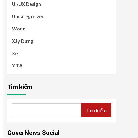
UI/UX Design
Uncategorized
World
Xây Dựng
Xe
Y Tế
Tìm kiếm
Tìm kiếm
CoverNews Social