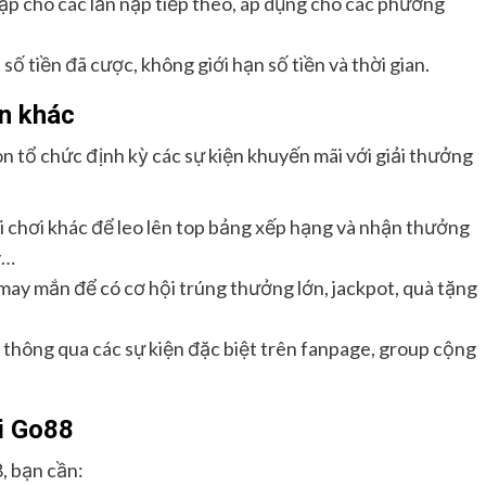
nạp cho các lần nạp tiếp theo, áp dụng cho các phương
số tiền đã cược, không giới hạn số tiền và thời gian.
ẫn khác
 tổ chức định kỳ các sự kiện khuyến mãi với giải thưởng
ời chơi khác để leo lên top bảng xếp hạng và nhận thưởng
y…
may mắn để có cơ hội trúng thưởng lớn, jackpot, quà tặng
thông qua các sự kiện đặc biệt trên fanpage, group cộng
i Go88
, bạn cần: