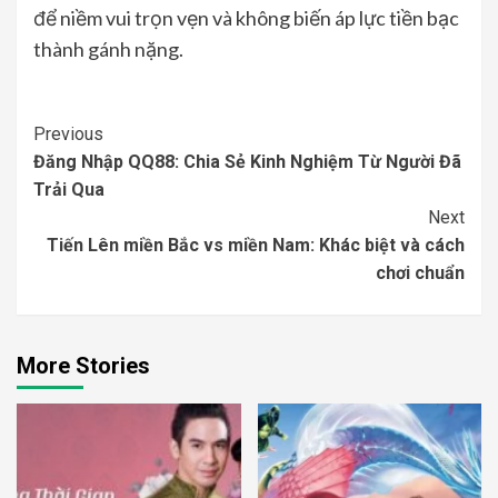
để niềm vui trọn vẹn và không biến áp lực tiền bạc
thành gánh nặng.
Continue
Previous
Đăng Nhập QQ88: Chia Sẻ Kinh Nghiệm Từ Người Đã
Reading
Trải Qua
Next
Tiến Lên miền Bắc vs miền Nam: Khác biệt và cách
chơi chuẩn
More Stories