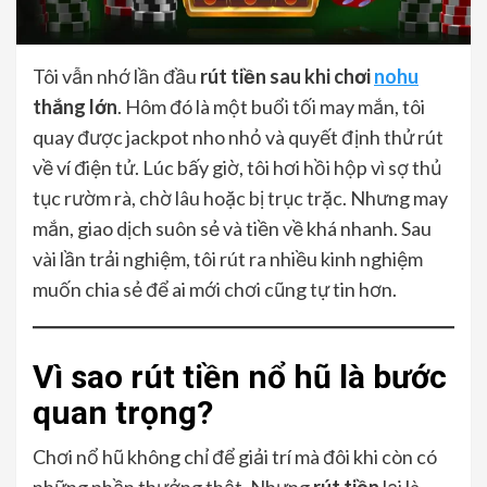
Tôi vẫn nhớ lần đầu
rút tiền sau khi chơi
nohu
thắng lớn
. Hôm đó là một buổi tối may mắn, tôi
quay được jackpot nho nhỏ và quyết định thử rút
về ví điện tử. Lúc bấy giờ, tôi hơi hồi hộp vì sợ thủ
tục rườm rà, chờ lâu hoặc bị trục trặc. Nhưng may
mắn, giao dịch suôn sẻ và tiền về khá nhanh. Sau
vài lần trải nghiệm, tôi rút ra nhiều kinh nghiệm
muốn chia sẻ để ai mới chơi cũng tự tin hơn.
Vì sao rút tiền nổ hũ là bước
quan trọng?
Chơi nổ hũ không chỉ để giải trí mà đôi khi còn có