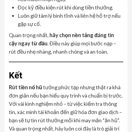
Đọc kỹ điều kiện rút khi dùng tiền thưởng.
Luôn giữ tâm lý bình tĩnh và liên hệ hỗ trợ nếu
gặp sự cố.
Quan trọng nhất,
hãy chọn nền tảng đáng tin
cậy ngay từ đầu
. Điều này giúp mọi bước nạp –
rút đều nhẹ nhàng, nhanh chóng và an toàn.
Kết
Rút tiền nổ hũ
tưởng phức tạp nhưng thật ra khá
đơn giản nếu bạn hiểu quy trình và chuẩn bị trước.
Với vài kinh nghiệm nhỏ – từ việc kiểm tra thông
tin, xác minh tài khoản đến giữ hóa đơn giao dịch –
bạn sẽ tự tin rút thưởng mỗi khi may mắn “ăn hũ”.
Và quan trọng nhất, hãy luôn coi đây là trò giải trí