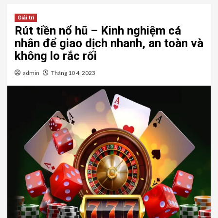
Giải trí
Rút tiền nổ hũ – Kinh nghiệm cá
nhân để giao dịch nhanh, an toàn và
không lo rắc rối
admin
Tháng 10 4, 2023