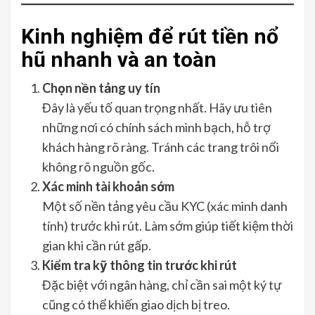
Kinh nghiệm để rút tiền nổ
hũ nhanh và an toàn
Chọn nền tảng uy tín
Đây là yếu tố quan trọng nhất. Hãy ưu tiên
những nơi có chính sách minh bạch, hỗ trợ
khách hàng rõ ràng. Tránh các trang trôi nổi
không rõ nguồn gốc.
Xác minh tài khoản sớm
Một số nền tảng yêu cầu KYC (xác minh danh
tính) trước khi rút. Làm sớm giúp tiết kiệm thời
gian khi cần rút gấp.
Kiểm tra kỹ thông tin trước khi rút
Đặc biệt với ngân hàng, chỉ cần sai một ký tự
cũng có thể khiến giao dịch bị treo.