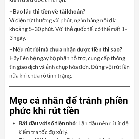
– Bao lâu thì tiền về tài khoản?
Ví điện tử thường vài phút, ngân hàng nội địa
khoảng 5–30 phút. Với thẻ quốc tế, có thể mất 1–
3 ngày.
– Nếu rút rồi mà chưa nhận được tiền thì sao?
Hãy liên hệ ngay bộ phận hỗ trợ, cung cấp thông
tin giao dịch và ảnh chụp hóa đơn. Đừng vội rút lần
nữa khi chưa rõ tình trạng.
Mẹo cá nhân để tránh phiền
phức khi rút tiền
Bắt đầu với số tiền nhỏ
: Lần đầu nên rút ít để
kiểm tra tốc độ xử lý.