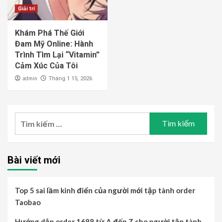
Giải trí
Khám Phá Thế Giới
Đam Mỹ Online: Hành
Trình Tìm Lại “Vitamin”
Cảm Xúc Của Tôi
admin
Tháng 1 15, 2026
Tìm
kiếm
cho:
Bài viết mới
Top 5 sai lầm kinh điển của người mới tập tành order
Taobao
Hướng dẫn order 1688 từ A đến Z cho người tập tành