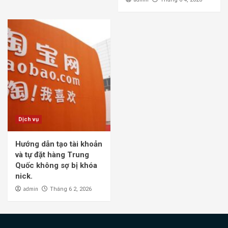
Dịch vụ
Hướng dẫn tạo tài khoản
và tự đặt hàng Trung
Quốc không sợ bị khóa
nick.
admin
Tháng 6 2, 2026