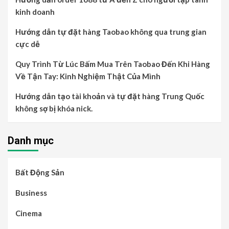
kinh doanh
Hướng dẫn tự đặt hàng Taobao không qua trung gian
cực dễ
Quy Trình Từ Lúc Bấm Mua Trên Taobao Đến Khi Hàng
Về Tận Tay: Kinh Nghiệm Thật Của Mình
Hướng dẫn tạo tài khoản và tự đặt hàng Trung Quốc
không sợ bị khóa nick.
Danh mục
Bất Động Sản
Business
Cinema