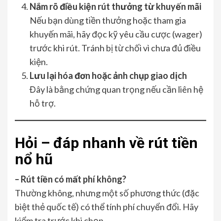
Nắm rõ điều kiện rút thưởng từ khuyến mãi
Nếu bạn dùng tiền thưởng hoặc tham gia
khuyến mãi, hãy đọc kỹ yêu cầu cược (wager)
trước khi rút. Tránh bị từ chối vì chưa đủ điều
kiện.
Lưu lại hóa đơn hoặc ảnh chụp giao dịch
Đây là bằng chứng quan trọng nếu cần liên hệ
hỗ trợ.
Hỏi – đáp nhanh về rút tiền
nổ hũ
– Rút tiền có mất phí không?
Thường không, nhưng một số phương thức (đặc
biệt thẻ quốc tế) có thể tính phí chuyển đổi. Hãy
kiểm tra trước khi chọn.