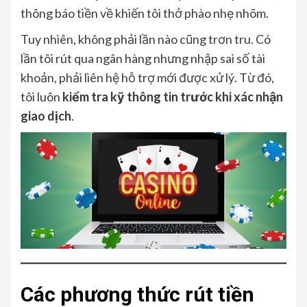
thông báo tiền về khiến tôi thở phào nhẹ nhõm.
Tuy nhiên, không phải lần nào cũng trơn tru. Có
lần tôi rút qua ngân hàng nhưng nhập sai số tài
khoản, phải liên hệ hỗ trợ mới được xử lý. Từ đó,
tôi luôn
kiểm tra kỹ thông tin trước khi xác nhận
giao dịch
.
Các phương thức rút tiền