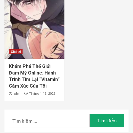
Giải trí
Khám Phá Thế Giới
Đam Mỹ Online: Hành
Trình Tìm Lại “Vitamin”
Cảm Xúc Của Tôi
admin
Tháng 1 15, 2026
Tìm
kiếm
cho: