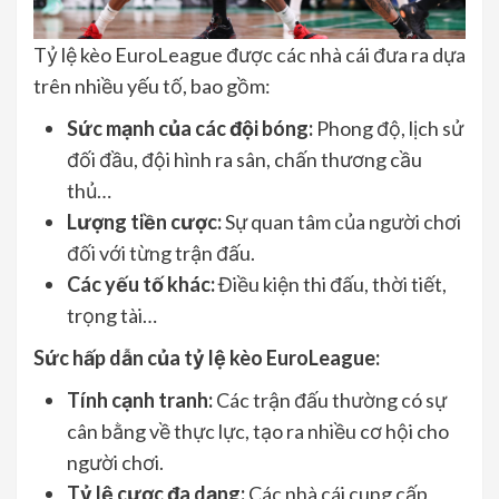
Tỷ lệ kèo EuroLeague được các nhà cái đưa ra dựa
trên nhiều yếu tố, bao gồm:
Sức mạnh của các đội bóng:
Phong độ, lịch sử
đối đầu, đội hình ra sân, chấn thương cầu
thủ…
Lượng tiền cược:
Sự quan tâm của người chơi
đối với từng trận đấu.
Các yếu tố khác:
Điều kiện thi đấu, thời tiết,
trọng tài…
Sức hấp dẫn của tỷ lệ kèo EuroLeague:
Tính cạnh tranh:
Các trận đấu thường có sự
cân bằng về thực lực, tạo ra nhiều cơ hội cho
người chơi.
Tỷ lệ cược đa dạng:
Các nhà cái cung cấp