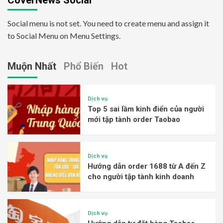
Social menu is not set. You need to create menu and assign it
to Social Menu on Menu Settings.
Muộn Nhất
Phổ Biến
Hot
Dịch vụ
Top 5 sai lầm kinh điển của người
mới tập tành order Taobao
Dịch vụ
Hướng dẫn order 1688 từ A đến Z
cho người tập tành kinh doanh
Dịch vụ