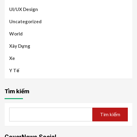
UI/UX Design
Uncategorized
World
Xây Dựng
Xe
Y Tế
Tìm kiếm
Tìm kiếm
CoverNews Social