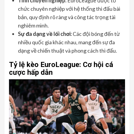
Tính chuyên nghiệp:
EuroLeague được tổ
chức chuyên nghiệp với hệ thống thi đấu bài
bản, quy định rõ ràng và công tác trọng tài
nghiêm minh.
Sự đa dạng về lối chơi:
Các đội bóng đến từ
nhiều quốc gia khác nhau, mang đến sự đa
dạng về chiến thuật và phong cách thi đấu.
Tỷ lệ kèo EuroLeague: Cơ hội cá
cược hấp dẫn