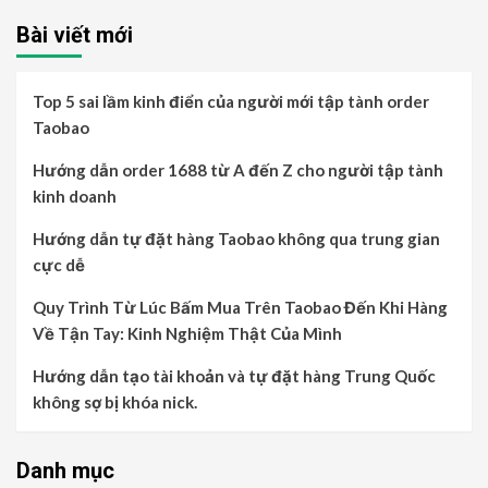
Bài viết mới
Top 5 sai lầm kinh điển của người mới tập tành order
Taobao
Hướng dẫn order 1688 từ A đến Z cho người tập tành
kinh doanh
Hướng dẫn tự đặt hàng Taobao không qua trung gian
cực dễ
Quy Trình Từ Lúc Bấm Mua Trên Taobao Đến Khi Hàng
Về Tận Tay: Kinh Nghiệm Thật Của Mình
Hướng dẫn tạo tài khoản và tự đặt hàng Trung Quốc
không sợ bị khóa nick.
Danh mục