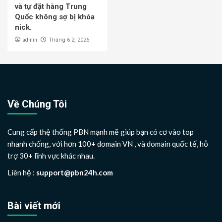
và tự đặt hàng Trung
Quốc không sợ bị khóa
nick.
admin
Tháng 6 2, 2026
Về Chúng Tôi
Cung cấp thệ thống PBN mạnh mẽ giúp bạn có cơ vào top
nhanh chống, với hơn 100+ domain VN , và domain quốc tế, hỗ
trợ 30+ lĩnh vực khác nhau.
Liên hệ :
support@pbn24h.com
Bài viết mới