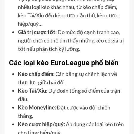
nhiều loại kèo khác nhau, từ kèo chấp điểm,
kèo Tài/Xỉu đến kèo cược cầu thủ, kèo cược
hiệp/quý…
Giá trị cược tốt:
Do mức độ cạnh tranh cao,
người chơi có thể tìm thấy những kèo có giá trị
tốt nếu phân tích kỹ lưỡng.
Các loại kèo EuroLeague phổ biến
Kèo chấp điểm:
Cân bằng sự chênh lệch về
thực lực giữa hai đội.
Kèo Tài/Xỉu:
Dự đoán tổng số điểm của trận
đấu.
Kèo Moneyline:
Đặt cược vào đội chiến
thắng.
Kèo cược hiệp/quý:
Áp dụng các loại kèo trên
cho từng hiệp/quý.