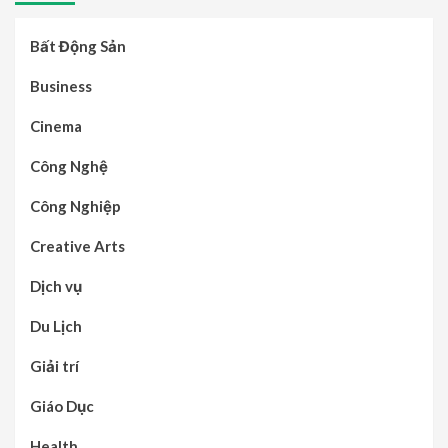
Bất Động Sản
Business
Cinema
Công Nghệ
Công Nghiệp
Creative Arts
Dịch vụ
Du Lịch
Giải trí
Giáo Dục
Health