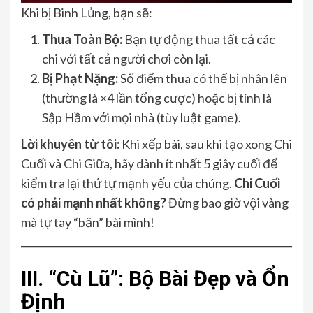
Khi bị Binh Lủng, bạn sẽ:
Thua Toàn Bộ:
Bạn tự động thua tất cả các
chi với tất cả người chơi còn lại.
Bị Phạt Nặng:
Số điểm thua có thể bị nhân lên
(thường là ×4 lần tổng cược) hoặc bị tính là
Sập Hầm với mọi nhà (tùy luật game).
Lời khuyên từ tôi:
Khi xếp bài, sau khi tạo xong Chi
Cuối và Chi Giữa, hãy dành ít nhất 5 giây cuối để
kiểm tra lại thứ tự mạnh yếu của chúng.
Chi Cuối
có phải mạnh nhất không?
Đừng bao giờ vội vàng
mà tự tay “bắn” bài mình!
III. “Cù Lũ”: Bộ Bài Đẹp và Ổn
Định