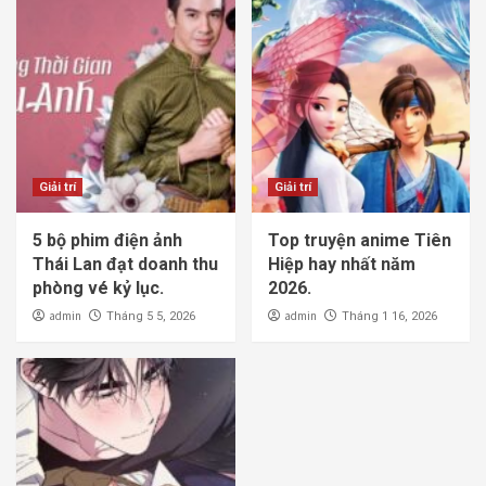
Giải trí
Giải trí
5 bộ phim điện ảnh
Top truyện anime Tiên
Thái Lan đạt doanh thu
Hiệp hay nhất năm
phòng vé kỷ lục.
2026.
admin
admin
Tháng 5 5, 2026
Tháng 1 16, 2026