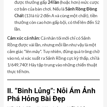
được thưởng gấp
24 lần
(hoặc hơn) mức cược
cơ bản của bàn chơi. Nếu là
Sảnh Rồng Đồng
Chất
(13 lá từ 2 đến A và cùng một chất), tiền
thưởng còn cao hơn gấp bội, có thể lên đến 52
lần.
Cảm xúc cá nhân:
Cá nhân tôi mới chỉ có Sảnh
Rồng được vài lần, nhưng mỗi lần như vậy là một
cảm giác “lên mây”. Tuy nhiên, đừng quá trông chờ
vào nó, vì xác suất ra Sảnh Rồng cực kỳ thấp, chỉ là
1/649,740! Hãy tập trung vào những chiến thuật
thực tế hơn.
II. “Binh Lủng”: Nỗi Ám Ảnh
Phá Hỏng Bài Đẹp