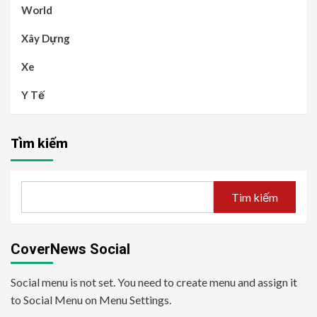
World
Xây Dựng
Xe
Y Tế
Tìm kiếm
Tìm kiếm
CoverNews Social
Social menu is not set. You need to create menu and assign it
to Social Menu on Menu Settings.