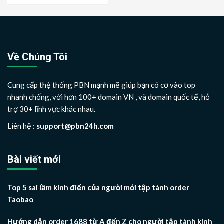
Về Chúng Tôi
Cung cấp thệ thống PBN mạnh mẽ giúp bạn có cơ vào top
nhanh chống, với hơn 100+ domain VN , và domain quốc tế, hỗ
trợ 30+ lĩnh vực khác nhau.
Liên hệ :
support@pbn24h.com
Bài viết mới
Top 5 sai lầm kinh điển của người mới tập tành order
Taobao
Hướng dẫn order 1688 từ A đến Z cho người tập tành kinh