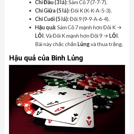
Chi Đầu (3 lá):
Sám Cô 7 (7-7-7).
Chi Giữa (5 lá):
Đôi K (K-K-A-5-3).
Chi Cuối (5 lá):
Đôi 9 (9-9-A-6-4).
Hậu quả:
Sám Cô 7 mạnh hơn Đôi K →
LỖI
. Và Đôi K mạnh hơn Đôi 9 →
LỖI
.
Bài này chắc chắn
Lủng
và thua trắng.
Hậu quả của Binh Lủng