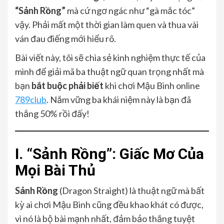
“Sảnh Rồng”
mà cứ ngơ ngác như “gà mắc tóc”
vậy. Phải mất một thời gian làm quen và thua vài
ván đau điếng mới hiểu rõ.
Bài viết này, tôi sẽ chia sẻ kinh nghiệm thực tế của
mình để giải mã ba thuật ngữ quan trọng nhất mà
bạn
bắt buộc phải biết
khi chơi Mậu Binh online
789club
. Nắm vững ba khái niệm này là bạn đã
thắng 50% rồi đấy!
I. “Sảnh Rồng”: Giấc Mơ Của
Mọi Bài Thủ
Sảnh Rồng
(Dragon Straight) là thuật ngữ mà bất
kỳ ai chơi Mậu Binh cũng đều khao khát có được,
vì nó là bộ bài mạnh nhất, đảm bảo thắng tuyệt