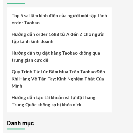
Top 5 sai lầm kinh điển của người mới tập tành
order Taobao
Hướng dẫn order 1688 từ A đến Z cho người
tập tành kinh doanh
Hướng dẫn tự đặt hàng Taobao không qua
trung gian cực dễ
Quy Trình Từ Lúc Bấm Mua Trên Taobao Đến
Khi Hàng Về Tận Tay: Kinh Nghiệm Thật Của
Mình
Hướng dẫn tạo tài khoản và tự đặt hàng
Trung Quốc không sợ bị khóa nick.
Danh mục