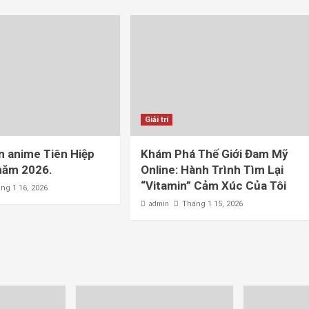
Giải trí
n anime Tiên Hiệp
Khám Phá Thế Giới Đam Mỹ
năm 2026.
Online: Hành Trình Tìm Lại
“Vitamin” Cảm Xúc Của Tôi
ng 1 16, 2026
admin
Tháng 1 15, 2026