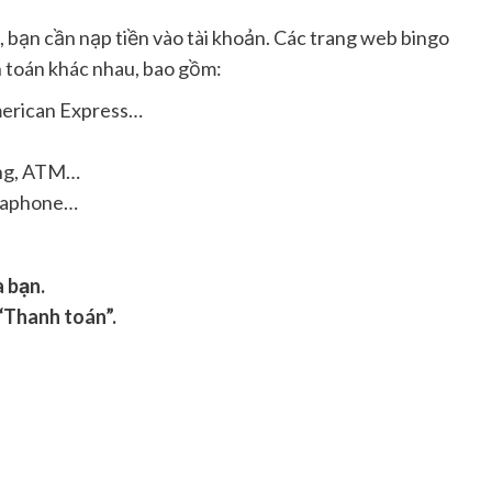
, bạn cần nạp tiền vào tài khoản. Các trang web bingo
 toán khác nhau, bao gồm:
merican Express…
ing, ATM…
inaphone…
 bạn.
 “Thanh toán”.