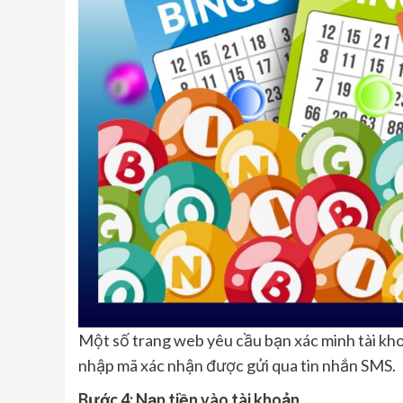
Một số trang web yêu cầu bạn xác minh tài kho
nhập mã xác nhận được gửi qua tin nhắn SMS.
Bước 4: Nạp tiền vào tài khoản