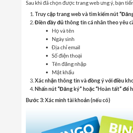
Sau khi đã chọn được trang web ưng ý, bạn tiế
Truy cập trang web và tìm kiếm nút “Đăng
Điền đầy đủ thông tin cá nhân theo yêu c
Họ và tên
Ngày sinh
Địa chỉ email
Số điện thoại
Tên đăng nhập
Mật khẩu
Xác nhận thông tin và đồng ý với điều kh
Nhấn nút “Đăng ký” hoặc “Hoàn tất” để h
Bước 3: Xác minh tài khoản (nếu có)