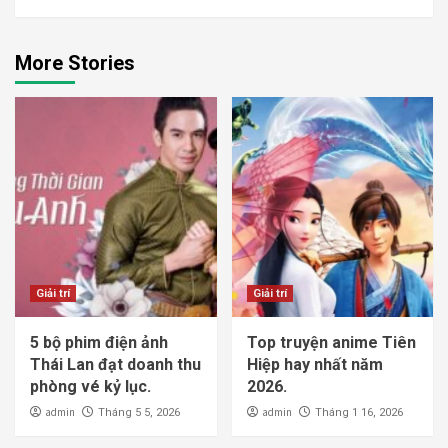
More Stories
Giải trí
Giải trí
5 bộ phim điện ảnh
Top truyện anime Tiên
Thái Lan đạt doanh thu
Hiệp hay nhất năm
phòng vé kỷ lục.
2026.
admin
admin
Tháng 5 5, 2026
Tháng 1 16, 2026