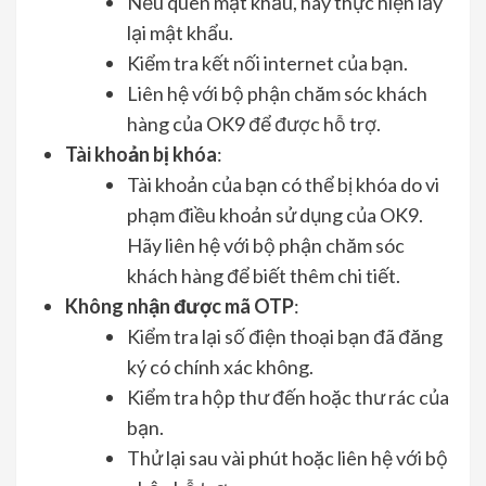
Nếu quên mật khẩu, hãy thực hiện lấy
lại mật khẩu.
Kiểm tra kết nối internet của bạn.
Liên hệ với bộ phận chăm sóc khách
hàng của OK9 để được hỗ trợ.
Tài khoản bị khóa
:
Tài khoản của bạn có thể bị khóa do vi
phạm điều khoản sử dụng của OK9.
Hãy liên hệ với bộ phận chăm sóc
khách hàng để biết thêm chi tiết.
Không nhận được mã OTP
:
Kiểm tra lại số điện thoại bạn đã đăng
ký có chính xác không.
Kiểm tra hộp thư đến hoặc thư rác của
bạn.
Thử lại sau vài phút hoặc liên hệ với bộ