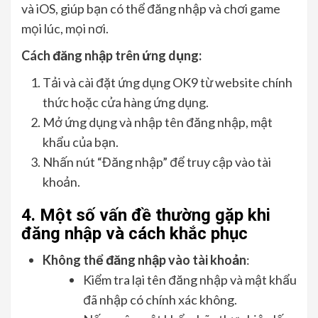
và iOS, giúp bạn có thể đăng nhập và chơi game
mọi lúc, mọi nơi.
Cách đăng nhập trên ứng dụng:
Tải và cài đặt ứng dụng OK9 từ website chính
thức hoặc cửa hàng ứng dụng.
Mở ứng dụng và nhập tên đăng nhập, mật
khẩu của bạn.
Nhấn nút “Đăng nhập” để truy cập vào tài
khoản.
4. Một số vấn đề thường gặp khi
đăng nhập và cách khắc phục
Không thể đăng nhập vào tài khoản
:
Kiểm tra lại tên đăng nhập và mật khẩu
đã nhập có chính xác không.