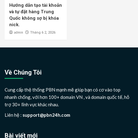
Hướng dẫn tạo tài khoản
và tự đặt hàng Trung
Quốc không sợ bị khóa
nick.
admin
Tháng 6 2, 2026
Về Chúng Tôi
Cung cấp thệ thống PBN mạnh mẽ giúp bạn có cơ vào top
nhanh chống, với hơn 100+ domain VN , và domain quốc tế, hỗ
trợ 30+ lĩnh vực khác nhau.
Liên hệ :
support@pbn24h.com
Bài viết mới