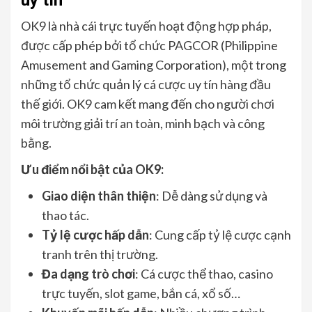
OK9 là nhà cái trực tuyến hoạt động hợp pháp,
được cấp phép bởi tổ chức PAGCOR (Philippine
Amusement and Gaming Corporation), một trong
những tổ chức quản lý cá cược uy tín hàng đầu
thế giới. OK9 cam kết mang đến cho người chơi
môi trường giải trí an toàn, minh bạch và công
bằng.
Ưu điểm nổi bật của OK9:
Giao diện thân thiện
: Dễ dàng sử dụng và
thao tác.
Tỷ lệ cược hấp dẫn
: Cung cấp tỷ lệ cược cạnh
tranh trên thị trường.
Đa dạng trò chơi
: Cá cược thể thao, casino
trực tuyến, slot game, bắn cá, xổ số…