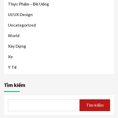
Thực Phẩm – Đồ Uống
UI/UX Design
Uncategorized
World
Xây Dựng
Xe
Y Tế
Tìm kiếm
Tìm kiếm