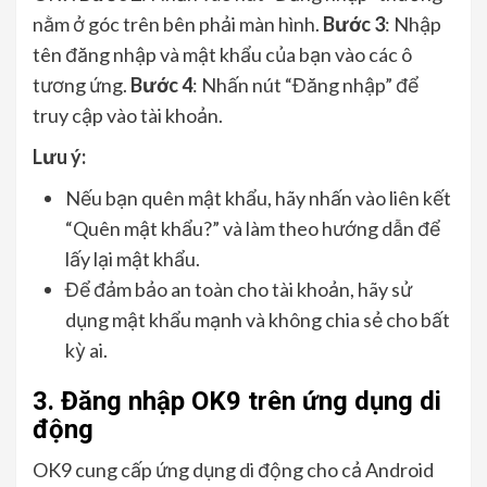
nằm ở góc trên bên phải màn hình.
Bước 3
: Nhập
tên đăng nhập và mật khẩu của bạn vào các ô
tương ứng.
Bước 4
: Nhấn nút “Đăng nhập” để
truy cập vào tài khoản.
Lưu ý:
Nếu bạn quên mật khẩu, hãy nhấn vào liên kết
“Quên mật khẩu?” và làm theo hướng dẫn để
lấy lại mật khẩu.
Để đảm bảo an toàn cho tài khoản, hãy sử
dụng mật khẩu mạnh và không chia sẻ cho bất
kỳ ai.
3. Đăng nhập OK9 trên ứng dụng di
động
OK9 cung cấp ứng dụng di động cho cả Android