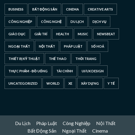
BUSINESS
BẤT ĐỘNG SẢN
CINEMA
CREATIVE ARTS
CÔNG NGHIỆP
CÔNG NGHỆ
DU LỊCH
DỊCH VỤ
GIÁO DỤC
GIẢI TRÍ
HEALTH
MUSIC
NEWSBEAT
NGOẠI THẤT
NỘI THẤT
PHÁP LUẬT
SỐ HOÁ
THIẾT BỊ KỸ THUẬT
THỂ THAO
THỜI TRANG
THỰC PHẨM - ĐỒ UỐNG
TÀI CHÍNH
UI/UX DESIGN
UNCATEGORIZED
WORLD
XE
XÂY DỰNG
Y TẾ
Du Lịch
Pháp Luật
Công Nghiệp
Nội Thất
Bất Động Sản
Ngoại Thất
Cinema