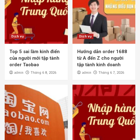
Dịch vụ
Dịch vụ
Top 5 sai lầm kinh điển
Hướng dẫn order 1688
của người mới tập tành
từ A đến Z cho người
order Taobao
tập tành kinh doanh
admin
admin
Tháng 6 8, 2026
Tháng 6 7, 2026