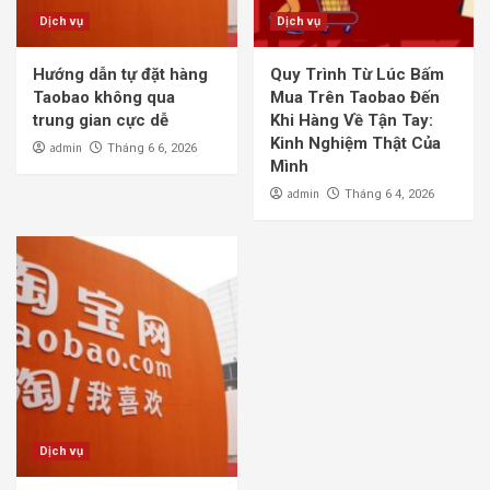
Dịch vụ
Dịch vụ
Hướng dẫn tự đặt hàng
Quy Trình Từ Lúc Bấm
Taobao không qua
Mua Trên Taobao Đến
trung gian cực dễ
Khi Hàng Về Tận Tay:
Kinh Nghiệm Thật Của
admin
Tháng 6 6, 2026
Mình
admin
Tháng 6 4, 2026
Dịch vụ