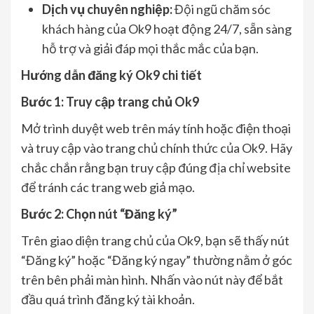
Dịch vụ chuyên nghiệp:
Đội ngũ chăm sóc
khách hàng của Ok9 hoạt động 24/7, sẵn sàng
hỗ trợ và giải đáp mọi thắc mắc của bạn.
Hướng dẫn đăng ký Ok9 chi tiết
Bước 1: Truy cập trang chủ Ok9
Mở trình duyệt web trên máy tính hoặc điện thoại
và truy cập vào trang chủ chính thức của Ok9. Hãy
chắc chắn rằng bạn truy cập đúng địa chỉ website
để tránh các trang web giả mạo.
Bước 2: Chọn nút “Đăng ký”
Trên giao diện trang chủ của Ok9, bạn sẽ thấy nút
“Đăng ký” hoặc “Đăng ký ngay” thường nằm ở góc
trên bên phải màn hình. Nhấn vào nút này để bắt
đầu quá trình đăng ký tài khoản.