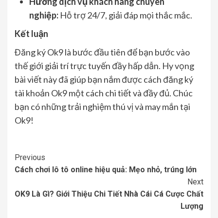
Hưởng dịch vụ khách hàng chuyên
nghiệp:
Hỗ trợ 24/7, giải đáp mọi thắc mắc.
Kết luận
Đăng ký Ok9 là bước đầu tiên để bạn bước vào
thế giới giải trí trực tuyến đầy hấp dẫn. Hy vọng
bài viết này đã giúp bạn nắm được cách đăng ký
tài khoản Ok9 một cách chi tiết và đầy đủ. Chúc
bạn có những trải nghiệm thú vị và may mắn tại
Ok9!
Continue
Previous
Cách chơi lô tô online hiệu quả: Mẹo nhỏ, trúng lớn
Reading
Next
OK9 Là Gì? Giới Thiệu Chi Tiết Nhà Cái Cá Cược Chất
Lượng