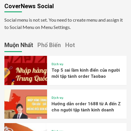
CoverNews Social
Social menu is not set. You need to create menu and assign it
to Social Menu on Menu Settings.
Muộn Nhất
Phổ Biến
Hot
Dịch vụ
Top 5 sai lầm kinh điển của người
mới tập tành order Taobao
Dịch vụ
Hướng dẫn order 1688 từ A đến Z
cho người tập tành kinh doanh