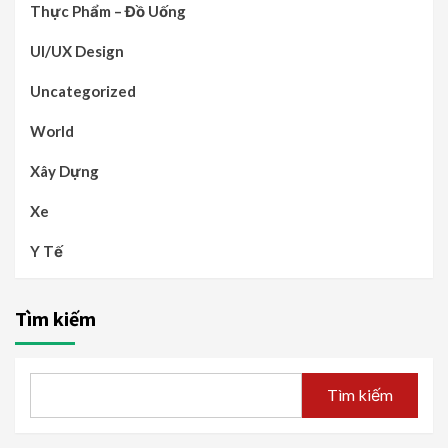
Thực Phẩm – Đồ Uống
UI/UX Design
Uncategorized
World
Xây Dựng
Xe
Y Tế
Tìm kiếm
Tìm kiếm