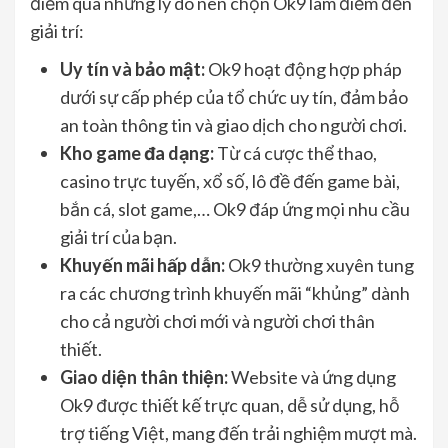
điểm qua những lý do nên chọn Ok9 làm điểm đến
giải trí:
Uy tín và bảo mật:
Ok9 hoạt động hợp pháp
dưới sự cấp phép của tổ chức uy tín, đảm bảo
an toàn thông tin và giao dịch cho người chơi.
Kho game đa dạng:
Từ cá cược thể thao,
casino trực tuyến, xổ số, lô đề đến game bài,
bắn cá, slot game,… Ok9 đáp ứng mọi nhu cầu
giải trí của bạn.
Khuyến mãi hấp dẫn:
Ok9 thường xuyên tung
ra các chương trình khuyến mãi “khủng” dành
cho cả người chơi mới và người chơi thân
thiết.
Giao diện thân thiện:
Website và ứng dụng
Ok9 được thiết kế trực quan, dễ sử dụng, hỗ
trợ tiếng Việt, mang đến trải nghiệm mượt mà.