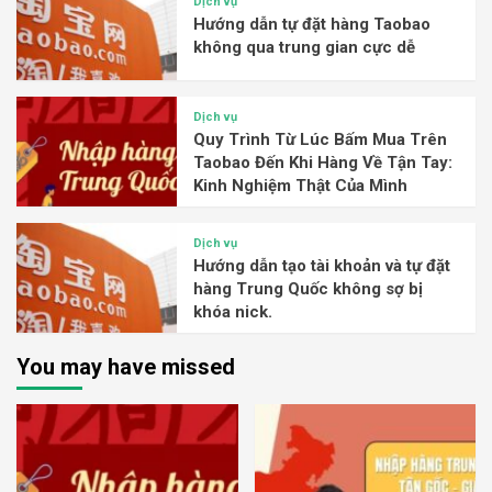
Dịch vụ
Hướng dẫn tự đặt hàng Taobao
không qua trung gian cực dễ
Dịch vụ
Quy Trình Từ Lúc Bấm Mua Trên
Taobao Đến Khi Hàng Về Tận Tay:
Kinh Nghiệm Thật Của Mình
Dịch vụ
Hướng dẫn tạo tài khoản và tự đặt
hàng Trung Quốc không sợ bị
khóa nick.
You may have missed