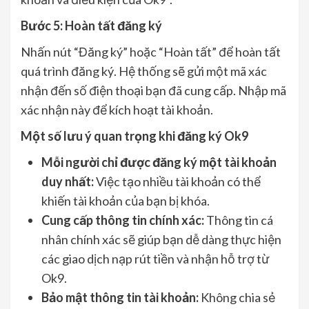
Bước 5: Hoàn tất đăng ký
Nhấn nút “Đăng ký” hoặc “Hoàn tất” để hoàn tất
quá trình đăng ký. Hệ thống sẽ gửi một mã xác
nhận đến số điện thoại bạn đã cung cấp. Nhập mã
xác nhận này để kích hoạt tài khoản.
Một số lưu ý quan trọng khi đăng ký Ok9
Mỗi người chỉ được đăng ký một tài khoản
duy nhất:
Việc tạo nhiều tài khoản có thể
khiến tài khoản của bạn bị khóa.
Cung cấp thông tin chính xác:
Thông tin cá
nhân chính xác sẽ giúp bạn dễ dàng thực hiện
các giao dịch nạp rút tiền và nhận hỗ trợ từ
Ok9.
Bảo mật thông tin tài khoản:
Không chia sẻ