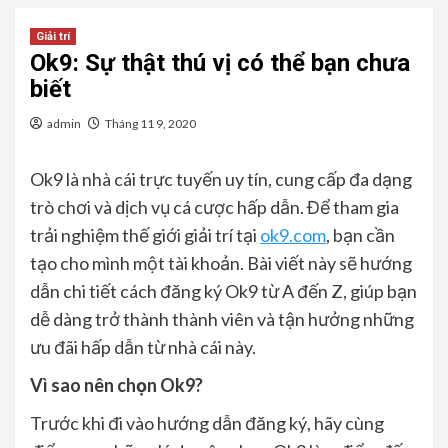
Giải trí
Ok9: Sự thật thú vị có thể bạn chưa
biết
admin
Tháng 11 9, 2020
Ok9 là nhà cái trực tuyến uy tín, cung cấp đa dạng
trò chơi và dịch vụ cá cược hấp dẫn. Để tham gia
trải nghiệm thế giới giải trí tại
ok9.com
, bạn cần
tạo cho mình một tài khoản. Bài viết này sẽ hướng
dẫn chi tiết cách đăng ký Ok9 từ A đến Z, giúp bạn
dễ dàng trở thành thành viên và tận hưởng những
ưu đãi hấp dẫn từ nhà cái này.
Vì sao nên chọn Ok9?
Trước khi đi vào hướng dẫn đăng ký, hãy cùng