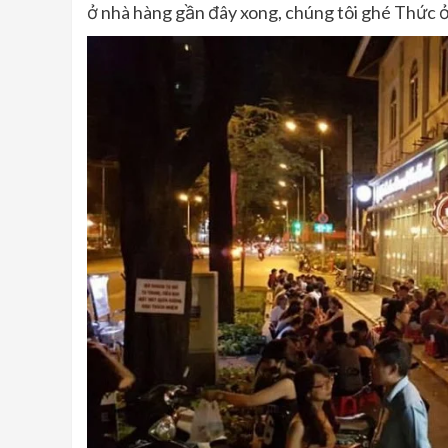
ở nhà hàng gần đây xong, chúng tôi ghé Thức ở l