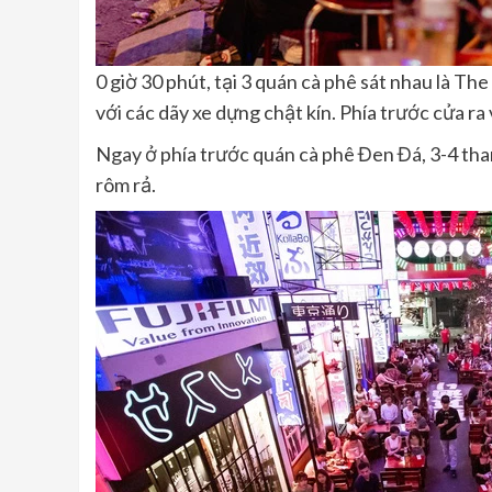
0 giờ 30 phút, tại 3 quán cà phê sát nhau là T
với các dãy xe dựng chật kín. Phía trước cửa r
Ngay ở phía trước quán cà phê Đen Đá, 3-4 tha
rôm rả.