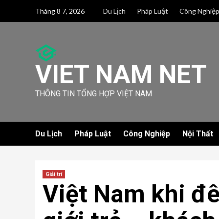
Skip
Tháng 8 7, 2026
Du Lịch
Pháp Luật
Công Nghiệ
to
content
VIET NAM NET
THÔNG TIN TỔNG HỢP VIỆT NAM
Du Lịch
Pháp Luật
Công Nghiệp
Nội Thất
Giải trí
Việt Nam khi đ