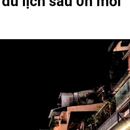
 du lịch sau 0h mỗi