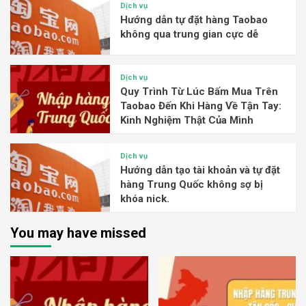
Dịch vụ
Hướng dẫn tự đặt hàng Taobao
không qua trung gian cực dễ
Dịch vụ
Quy Trình Từ Lúc Bấm Mua Trên
Taobao Đến Khi Hàng Về Tận Tay:
Kinh Nghiệm Thật Của Mình
Dịch vụ
Hướng dẫn tạo tài khoản và tự đặt
hàng Trung Quốc không sợ bị
khóa nick.
You may have missed