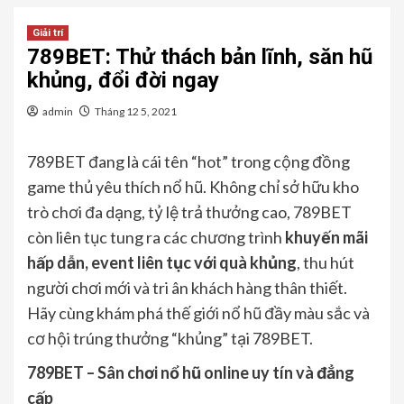
Giải trí
789BET: Thử thách bản lĩnh, săn hũ
khủng, đổi đời ngay
admin
Tháng 12 5, 2021
789BET đang là cái tên “hot” trong cộng đồng
game thủ yêu thích nổ hũ. Không chỉ sở hữu kho
trò chơi đa dạng, tỷ lệ trả thưởng cao, 789BET
còn liên tục tung ra các chương trình
khuyến mãi
hấp dẫn, event liên tục với quà khủng
, thu hút
người chơi mới và tri ân khách hàng thân thiết.
Hãy cùng khám phá thế giới nổ hũ đầy màu sắc và
cơ hội trúng thưởng “khủng” tại 789BET.
789BET – Sân chơi nổ hũ online uy tín và đẳng
cấp