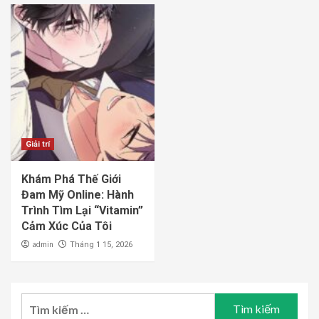
Giải trí
Khám Phá Thế Giới
Đam Mỹ Online: Hành
Trình Tìm Lại “Vitamin”
Cảm Xúc Của Tôi
admin
Tháng 1 15, 2026
Tìm