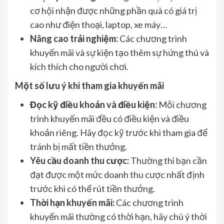
cơ hội nhận được những phần quà có giá trị
cao như điện thoại, laptop, xe máy…
Nâng cao trải nghiệm:
Các chương trình
khuyến mãi và sự kiện tạo thêm sự hứng thú và
kích thích cho người chơi.
Một số lưu ý khi tham gia khuyến mãi
Đọc kỹ điều khoản và điều kiện:
Mỗi chương
trình khuyến mãi đều có điều kiện và điều
khoản riêng. Hãy đọc kỹ trước khi tham gia để
tránh bị mất tiền thưởng.
Yêu cầu doanh thu cược:
Thường thì bạn cần
đạt được một mức doanh thu cược nhất định
trước khi có thể rút tiền thưởng.
Thời hạn khuyến mãi:
Các chương trình
khuyến mãi thường có thời hạn, hãy chú ý thời