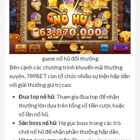
game nổ hũ đổi thưởng
Bên cạnh các chương trình khuyến mãi thường
xuyên, 789BET còn tổ chức nhiều sự kiện hấp dẫn
với giải thưởng giá trị cao:
Đua top nổ hũ:
Tham gia đua top để nhận
thưởng lớn dựa trên tổng số tiền cược hoặc
số lần nổ hũ.
Săn boss nổ hũ:
Hạ gục boss trong các trò
chơi nổ hũ để nhận phần thưởng hấp dẫn.