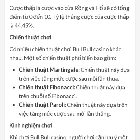
Cược thấp là cược vào cửa Rồng và Hổ sẽ có tổng
điểm từ 0 đến 10. Tỷ lệ thắng cược của cược thấp
là 44.45%.
Chiến thuật chơi
Có nhiều chiến thuật chơi Bull Bull casino khác
nhau. Một số chiến thuật phổ biến bao gồm:
Chiến thuật Martingale:
Chiến thuật này dựa
trên việc tăng mức cược sau mỗi lần thua.
Chiến thuật Fibonacci:
Chiến thuật này dựa
trên chuỗi số Fibonacci.
Chiến thuật Paroli:
Chiến thuật này dựa trên
việc tăng mức cược sau mỗi lần thắng.
Kinh nghiệm chơi
Khi chơi Bull Bull casino, người chơi cần lưu ý một