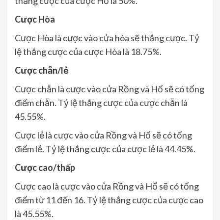
thắng cược của cược Hổ là 50%.
Cược Hòa
Cược Hòa là cược vào cửa hòa sẽ thắng cược. Tỷ
lệ thắng cược của cược Hòa là 18.75%.
Cược chẵn/lẻ
Cược chẵn là cược vào cửa Rồng và Hổ sẽ có tổng
điểm chẵn. Tỷ lệ thắng cược của cược chẵn là
45.55%.
Cược lẻ là cược vào cửa Rồng và Hổ sẽ có tổng
điểm lẻ. Tỷ lệ thắng cược của cược lẻ là 44.45%.
Cược cao/thấp
Cược cao là cược vào cửa Rồng và Hổ sẽ có tổng
điểm từ 11 đến 16. Tỷ lệ thắng cược của cược cao
là 45.55%.