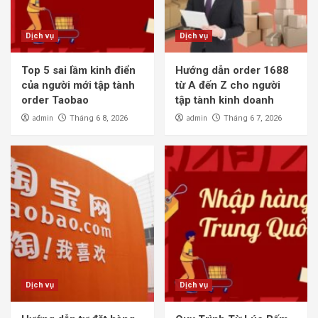
Dịch vụ
Dịch vụ
Top 5 sai lầm kinh điển
Hướng dẫn order 1688
của người mới tập tành
từ A đến Z cho người
order Taobao
tập tành kinh doanh
admin
admin
Tháng 6 8, 2026
Tháng 6 7, 2026
Dịch vụ
Dịch vụ