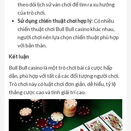
theo dõi lịch sử ván chơi để tìm ra xu hướng
của trò chơi.
Sử dụng chiến thuật chơi hợp lý:
Có nhiều
chiến thuật chơi Bull Bull casino khác nhau,
người chơi nên lựa chọn chiến thuật phù hợp
với bản thân.
Kết luận
Bull Bull casino là một trò chơi bài cá cược hấp
dẫn, phù hợp với tất cả các đối tượng người chơi.
Trò chơi này có luật chơi đơn giản, dễ hiểu, tỷ lệ
thắng cược cao và tính giải trí cao.