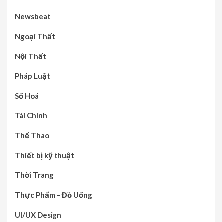
Newsbeat
Ngoại Thất
Nội Thất
Pháp Luật
Số Hoá
Tài Chính
Thể Thao
Thiết bị kỹ thuật
Thời Trang
Thực Phẩm – Đồ Uống
UI/UX Design