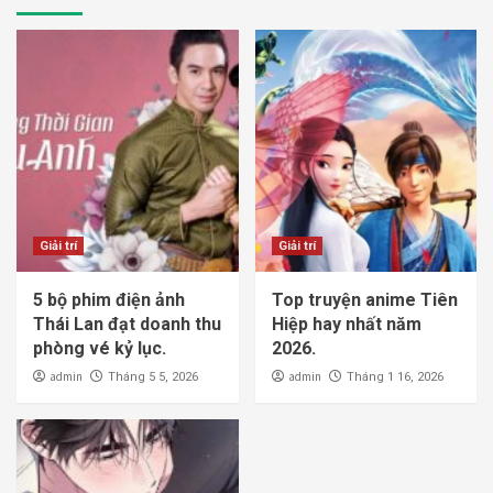
Giải trí
Giải trí
5 bộ phim điện ảnh
Top truyện anime Tiên
Thái Lan đạt doanh thu
Hiệp hay nhất năm
phòng vé kỷ lục.
2026.
admin
admin
Tháng 5 5, 2026
Tháng 1 16, 2026