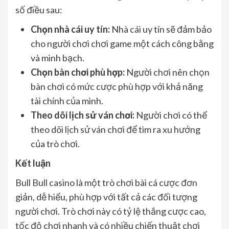
số điều sau:
Chọn nhà cái uy tín:
Nhà cái uy tín sẽ đảm bảo
cho người chơi chơi game một cách công bằng
và minh bạch.
Chọn bàn chơi phù hợp:
Người chơi nên chọn
bàn chơi có mức cược phù hợp với khả năng
tài chính của mình.
Theo dõi lịch sử ván chơi:
Người chơi có thể
theo dõi lịch sử ván chơi để tìm ra xu hướng
của trò chơi.
Kết luận
Bull Bull casino là một trò chơi bài cá cược đơn
giản, dễ hiểu, phù hợp với tất cả các đối tượng
người chơi. Trò chơi này có tỷ lệ thắng cược cao,
tốc độ chơi nhanh và có nhiều chiến thuật chơi