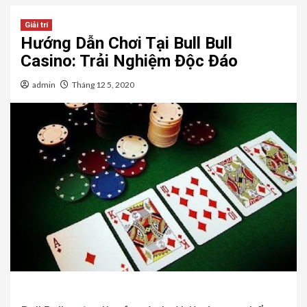
Giải trí
Hướng Dẫn Chơi Tại Bull Bull
Casino: Trải Nghiệm Độc Đáo
admin
Tháng 12 5, 2020