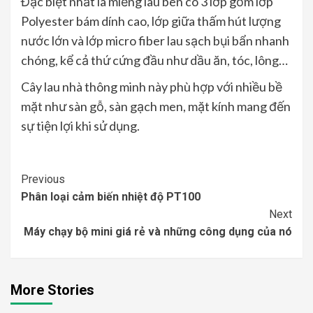
Đặc biệt nhất là miếng lau bên có 3 lớp gồm lớp
Polyester bám dính cao, lớp giữa thấm hút lượng
nước lớn và lớp micro fiber lau sạch bụi bẩn nhanh
chóng, kể cả thứ cứng đầu như dầu ăn, tóc, lông…
Cây lau nhà thông minh này phù hợp với nhiều bề
mặt như sàn gỗ, sàn gạch men, mặt kính mang đến
sự tiện lợi khi sử dụng.
Continue
Previous
Phân loại cảm biến nhiệt độ PT100
Reading
Next
Máy chạy bộ mini giá rẻ và những công dụng của nó
More Stories