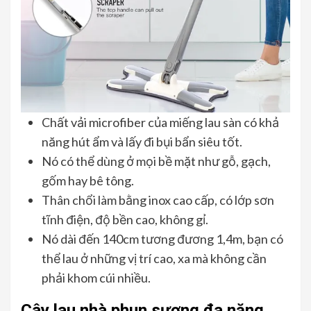
Chất vải microfiber của miếng lau sàn có khả
năng hút ẩm và lấy đi bụi bẩn siêu tốt.
Nó có thể dùng ở mọi bề mặt như gỗ, gạch,
gốm hay bê tông.
Thân chổi làm bằng inox cao cấp, có lớp sơn
tĩnh điện, độ bền cao, không gỉ.
Nó dài đến 140cm tương đương 1,4m, bạn có
thể lau ở những vị trí cao, xa mà không cần
phải khom cúi nhiều.
Cây lau nhà phun sương đa năng