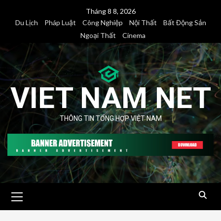
Skip
Tháng 8 8, 2026
to
Du Lịch
Pháp Luật
Công Nghiệp
Nội Thất
Bất Động Sản
content
Ngoại Thất
Cinema
VIET NAM NET
THÔNG TIN TỔNG HỢP VIỆT NAM
Primary
Menu