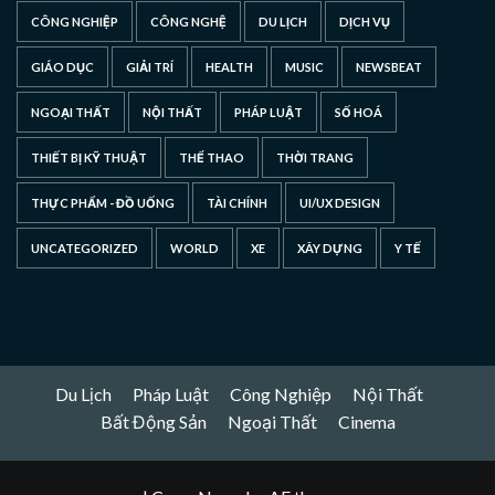
CÔNG NGHIỆP
CÔNG NGHỆ
DU LỊCH
DỊCH VỤ
GIÁO DỤC
GIẢI TRÍ
HEALTH
MUSIC
NEWSBEAT
NGOẠI THẤT
NỘI THẤT
PHÁP LUẬT
SỐ HOÁ
THIẾT BỊ KỸ THUẬT
THỂ THAO
THỜI TRANG
THỰC PHẨM - ĐỒ UỐNG
TÀI CHÍNH
UI/UX DESIGN
UNCATEGORIZED
WORLD
XE
XÂY DỰNG
Y TẾ
Du Lịch
Pháp Luật
Công Nghiệp
Nội Thất
Bất Động Sản
Ngoại Thất
Cinema