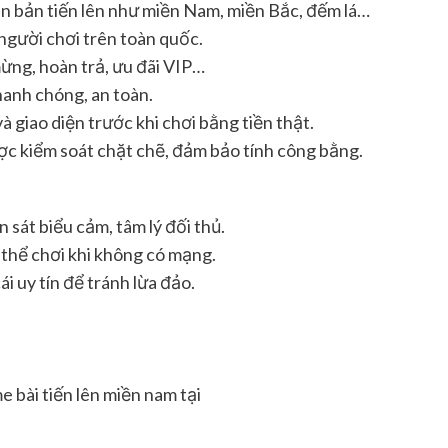
n bản tiến lên như miền Nam, miền Bắc, đếm lá…
 người chơi trên toàn quốc.
ng, hoàn trả, ưu đãi VIP…
hanh chóng, an toàn.
à giao diện trước khi chơi bằng tiền thật.
 kiểm soát chặt chẽ, đảm bảo tính công bằng.
sát biểu cảm, tâm lý đối thủ.
thể chơi khi không có mạng.
i uy tín để tránh lừa đảo.
 bài tiến lên miền nam tại