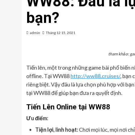
WW88: Đâu là l
bạn?
admin
Tháng 12 15, 2021
tham khảo: gam
Tiến lên, một trong những game bài phổ biến nh
offline. Tại WW88
http://ww88.cruises/
, bạn 
riêng biệt. Vậy đâu là lựa chọn phù hợp với bạn? 
tại WW88 để giúp bạn đưa ra quyết định.
Tiến Lên Online tại WW88
Ưu điểm:
Tiện lợi, linh hoạt:
Chơi mọi lúc, mọi nơi chỉ 