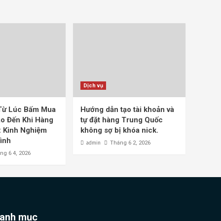
Dịch vụ
 Từ Lúc Bấm Mua
Hướng dẫn tạo tài khoản và
o Đến Khi Hàng
tự đặt hàng Trung Quốc
: Kinh Nghiệm
không sợ bị khóa nick.
ình
admin
Tháng 6 2, 2026
ng 6 4, 2026
anh mục