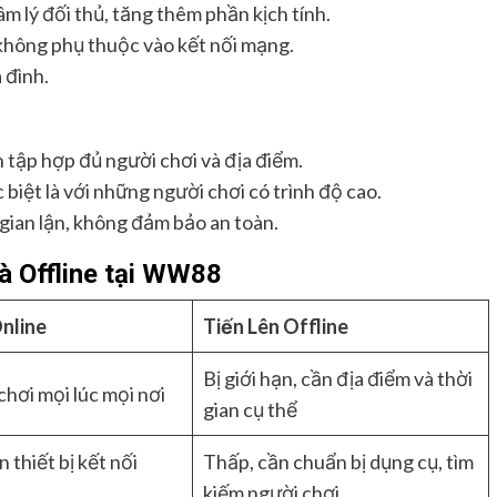
m lý đối thủ, tăng thêm phần kịch tính.
 không phụ thuộc vào kết nối mạng.
 đình.
 tập hợp đủ người chơi và địa điểm.
biệt là với những người chơi có trình độ cao.
gian lận, không đảm bảo an toàn.
và Offline tại WW88
nline
Tiến Lên Offline
Bị giới hạn, cần địa điểm và thời
chơi mọi lúc mọi nơi
gian cụ thể
n thiết bị kết nối
Thấp, cần chuẩn bị dụng cụ, tìm
kiếm người chơi