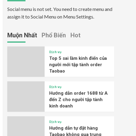
Social menu is not set. You need to create menu and
assign it to Social Menu on Menu Settings.
Muộn Nhất
Phổ Biến
Hot
Dịch vụ
Top 5 sai lầm kinh điển của
người mới tập tành order
Taobao
Dịch vụ
Hướng dẫn order 1688 từ A
đến Z cho người tập tành
kinh doanh
Dịch vụ
Hướng dẫn tự đặt hàng
Taobao không qua trung