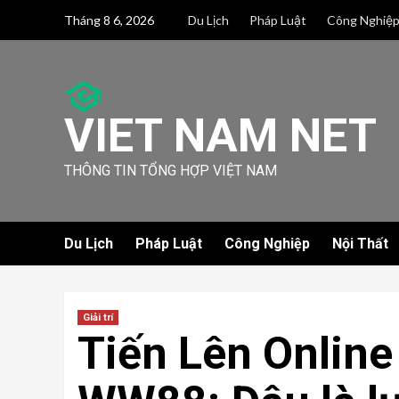
Skip
Tháng 8 6, 2026
Du Lịch
Pháp Luật
Công Nghiệ
to
content
VIET NAM NET
THÔNG TIN TỔNG HỢP VIỆT NAM
Du Lịch
Pháp Luật
Công Nghiệp
Nội Thất
Giải trí
Tiến Lên Online 