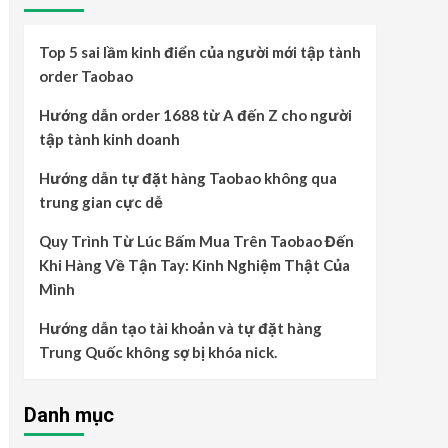
Top 5 sai lầm kinh điển của người mới tập tành
order Taobao
Hướng dẫn order 1688 từ A đến Z cho người
tập tành kinh doanh
Hướng dẫn tự đặt hàng Taobao không qua
trung gian cực dễ
Quy Trình Từ Lúc Bấm Mua Trên Taobao Đến
Khi Hàng Về Tận Tay: Kinh Nghiệm Thật Của
Mình
Hướng dẫn tạo tài khoản và tự đặt hàng
Trung Quốc không sợ bị khóa nick.
Danh mục