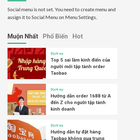
Social menu is not set. You need to create menu and
assign it to Social Menu on Menu Settings.
Muộn Nhất
Phổ Biến
Hot
Dịch vụ
Top 5 sai lầm kinh điển của
người mới tập tành order
Taobao
Dịch vụ
Hướng dẫn order 1688 từ A
đến Z cho người tập tành
kinh doanh
Dịch vụ
Hướng dẫn tự đặt hàng
Taobao không qua trung