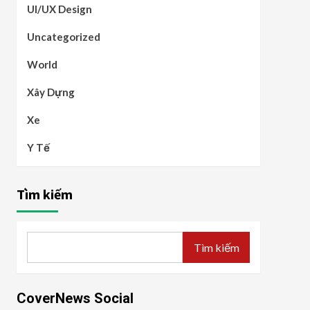
UI/UX Design
Uncategorized
World
Xây Dựng
Xe
Y Tế
Tìm kiếm
Tìm kiếm
CoverNews Social