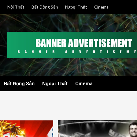
p
Nội Thất
Bất Động Sản
Ngoại Thất
Cinema
Bất Động Sản
Ngoại Thất
Cinema