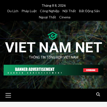
Skip
Tháng 8 8, 2026
to
Du Lịch
Pháp Luật
Công Nghiệp
Nội Thất
Bất Động Sản
content
Ngoại Thất
Cinema
VIET NAM NET
THÔNG TIN TỔNG HỢP VIỆT NAM
Primary
Menu