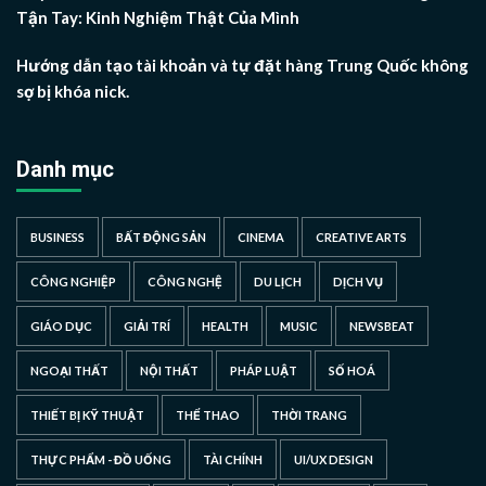
Tận Tay: Kinh Nghiệm Thật Của Mình
Hướng dẫn tạo tài khoản và tự đặt hàng Trung Quốc không
sợ bị khóa nick.
Danh mục
BUSINESS
BẤT ĐỘNG SẢN
CINEMA
CREATIVE ARTS
CÔNG NGHIỆP
CÔNG NGHỆ
DU LỊCH
DỊCH VỤ
GIÁO DỤC
GIẢI TRÍ
HEALTH
MUSIC
NEWSBEAT
NGOẠI THẤT
NỘI THẤT
PHÁP LUẬT
SỐ HOÁ
THIẾT BỊ KỸ THUẬT
THỂ THAO
THỜI TRANG
THỰC PHẨM - ĐỒ UỐNG
TÀI CHÍNH
UI/UX DESIGN