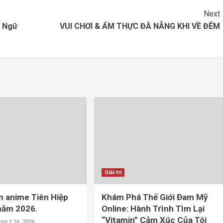
Next
t Ngữ
VUI CHƠI & ẨM THỰC ĐÀ NẴNG KHI VỀ ĐÊM
Giải trí
n anime Tiên Hiệp
Khám Phá Thế Giới Đam Mỹ
năm 2026.
Online: Hành Trình Tìm Lại
“Vitamin” Cảm Xúc Của Tôi
ng 1 16, 2026