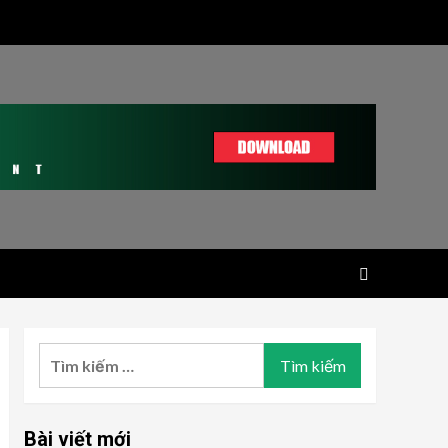
Tìm
kiếm
cho:
Bài viết mới