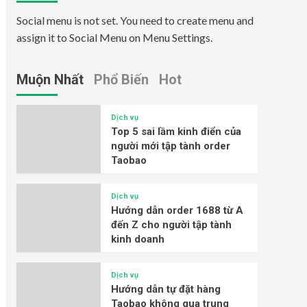
Social menu is not set. You need to create menu and
assign it to Social Menu on Menu Settings.
Muộn Nhất
Phổ Biến
Hot
Dịch vụ
Top 5 sai lầm kinh điển của
người mới tập tành order
Taobao
Dịch vụ
Hướng dẫn order 1688 từ A
đến Z cho người tập tành
kinh doanh
Dịch vụ
Hướng dẫn tự đặt hàng
Taobao không qua trung