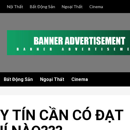
p
Nội Thất
Bất Động Sản
Ngoại Thất
Cinema
Bất Động Sản
Ngoại Thất
Cinema
Y TÍN CẦN CÓ ĐẠT