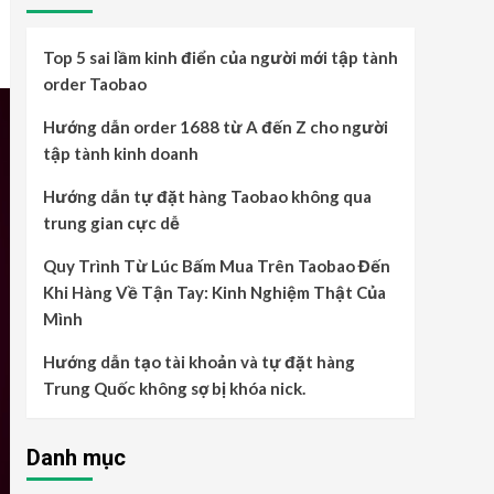
Top 5 sai lầm kinh điển của người mới tập tành
order Taobao
Hướng dẫn order 1688 từ A đến Z cho người
tập tành kinh doanh
Hướng dẫn tự đặt hàng Taobao không qua
trung gian cực dễ
Quy Trình Từ Lúc Bấm Mua Trên Taobao Đến
Khi Hàng Về Tận Tay: Kinh Nghiệm Thật Của
Mình
Hướng dẫn tạo tài khoản và tự đặt hàng
Trung Quốc không sợ bị khóa nick.
Danh mục