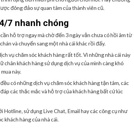
 được đông đảo sự quan tâm của thành viên cũ.
24/7 nhanh chóng
i cần hỗ trợ ngay mà chờ đến 3 ngày vẫn chưa có hồi âm từ
chán và chuyển sang một nhà cái khác rồi đấy.
dịch vụ chăm sóc khách hàng rất tốt. Vì những nhà cái này
iữ chân khách hàng sử dụng dịch vụ của mình càng khó
 mua này.
ay đều có những dịch vụ chăm sóc khách hàng tận tâm, các
i đáp các thắc mắc và hỗ trợ của khách hàng bất cứ lúc
i Hotline, sử dụng Live Chat, Email hay các công cụ như
c khách hàng của nhà cái.