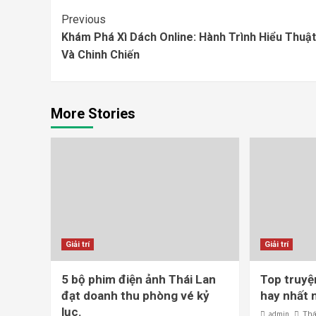
Continue
Previous
Khám Phá Xì Dách Online: Hành Trình Hiểu Thuậ
Reading
Và Chinh Chiến
More Stories
Giải trí
Giải trí
5 bộ phim điện ảnh Thái Lan
Top truyệ
đạt doanh thu phòng vé kỷ
hay nhất 
lục.
admin
Thá