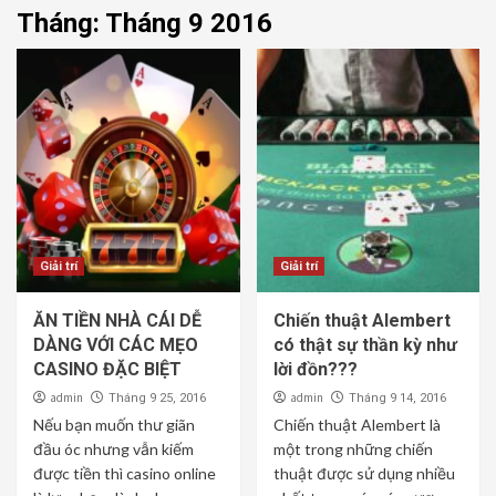
Tháng:
Tháng 9 2016
Giải trí
Giải trí
ĂN TIỀN NHÀ CÁI DỄ
Chiến thuật Alembert
DÀNG VỚI CÁC MẸO
có thật sự thần kỳ như
CASINO ĐẶC BIỆT
lời đồn???
admin
admin
Tháng 9 25, 2016
Tháng 9 14, 2016
Nếu bạn muốn thư giãn
Chiến thuật Alembert là
đầu óc nhưng vẫn kiếm
một trong những chiến
được tiền thì casino online
thuật được sử dụng nhiều