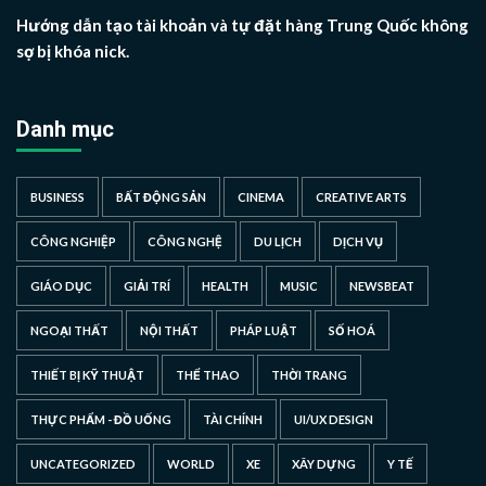
Hướng dẫn tạo tài khoản và tự đặt hàng Trung Quốc không
sợ bị khóa nick.
Danh mục
BUSINESS
BẤT ĐỘNG SẢN
CINEMA
CREATIVE ARTS
CÔNG NGHIỆP
CÔNG NGHỆ
DU LỊCH
DỊCH VỤ
GIÁO DỤC
GIẢI TRÍ
HEALTH
MUSIC
NEWSBEAT
NGOẠI THẤT
NỘI THẤT
PHÁP LUẬT
SỐ HOÁ
THIẾT BỊ KỸ THUẬT
THỂ THAO
THỜI TRANG
THỰC PHẨM - ĐỒ UỐNG
TÀI CHÍNH
UI/UX DESIGN
UNCATEGORIZED
WORLD
XE
XÂY DỰNG
Y TẾ