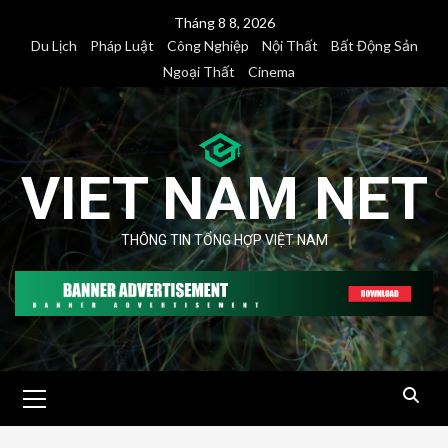
Skip
Tháng 8 8, 2026
to
Du Lịch
Pháp Luật
Công Nghiệp
Nội Thất
Bất Động Sản
content
Ngoại Thất
Cinema
VIET NAM NET
THÔNG TIN TỔNG HỢP VIỆT NAM
Primary
Menu