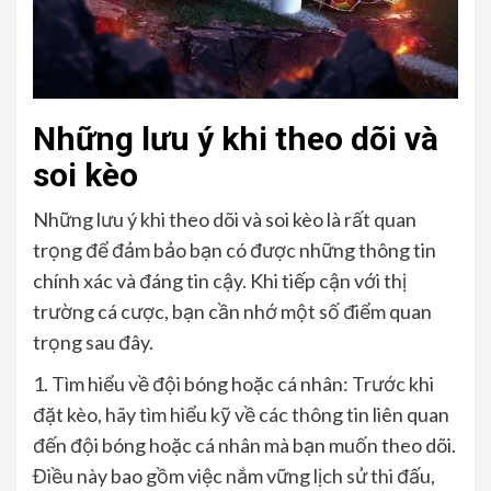
Những lưu ý khi theo dõi và
soi kèo
Những lưu ý khi theo dõi và soi kèo là rất quan
trọng để đảm bảo bạn có được những thông tin
chính xác và đáng tin cậy. Khi tiếp cận với thị
trường cá cược, bạn cần nhớ một số điểm quan
trọng sau đây.
1. Tìm hiểu về đội bóng hoặc cá nhân: Trước khi
đặt kèo, hãy tìm hiểu kỹ về các thông tin liên quan
đến đội bóng hoặc cá nhân mà bạn muốn theo dõi.
Điều này bao gồm việc nắm vững lịch sử thi đấu,