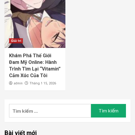
Giải trí
Khám Phá Thế Giới
Đam Mỹ Online: Hành
Trình Tìm Lại “Vitamin”
Cảm Xúc Của Tôi
admin
Tháng 1 15, 2026
Tìm
kiếm
cho:
Bài viết mới