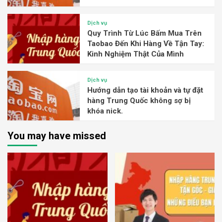
Dịch vụ
Quy Trình Từ Lúc Bấm Mua Trên
Taobao Đến Khi Hàng Về Tận Tay:
Kinh Nghiệm Thật Của Mình
Dịch vụ
Hướng dẫn tạo tài khoản và tự đặt
hàng Trung Quốc không sợ bị
khóa nick.
You may have missed