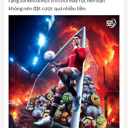
rằng soi kèo là một trò chơi may rủi, nên bạn
không nên đặt cược quá nhiều tiền.