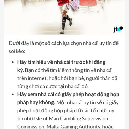
Dưới đây là một số cách lựa chọn nhà cái uy tín để
soi kèo:
Hãy tìm hiểu về nhà cái trước khi đăng
ký.
Bạn có thể tìm kiếm thông tin về nhà cái
trên internet, hoặc hỏi bạn bè, người thân đã
từng chơi cá cược tại nhà cái đó.
Hãy xem nhà cái có giấy phép hoạt động hợp
pháp hay không.
Một nhà cái uy tín sẽ có giấy
phép hoạt động hợp pháp từ các tổ chức uy
tín như Isle of Man Gambling Supervision
Commission, Malta Gaming Authority, hoặc