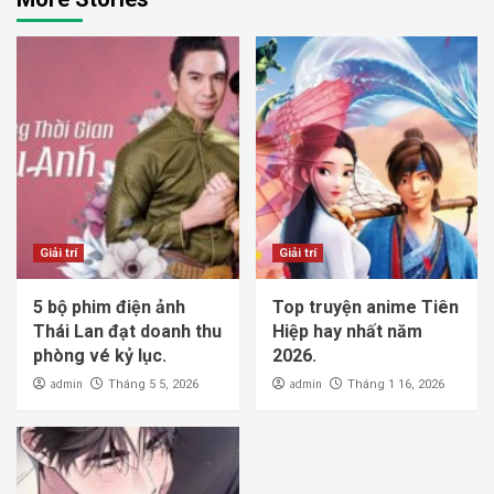
Giải trí
Giải trí
5 bộ phim điện ảnh
Top truyện anime Tiên
Thái Lan đạt doanh thu
Hiệp hay nhất năm
phòng vé kỷ lục.
2026.
admin
admin
Tháng 5 5, 2026
Tháng 1 16, 2026