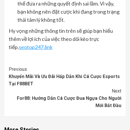
thể đưa ra những quyết định sai lầm. Vì vậy,
bạn không nên đặt cược khi đang trong trạng
thái tâm lý không tốt.
Hy vọng những thông tin trên sẽ giúp bạn hiểu
thêm về lợi ích của việc theo dõi kèo trực
tiếp.
seotop247.link
Continue
Previous
Khuyến Mãi Và Ưu Đãi Hấp Dẫn Khi Cá Cược Esports
Reading
Tại F88BET
Next
For88: Hướng Dẫn Cá Cược Đua Ngựa Cho Người
Mới Bắt Đầu
More Stories