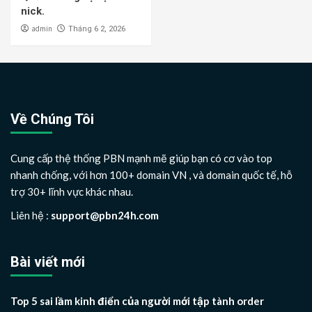
nick.
admin
Tháng 6 2, 2026
Về Chúng Tôi
Cung cấp thệ thống PBN mạnh mẽ giúp bạn có cơ vào top
nhanh chống, với hơn 100+ domain VN , và domain quốc tế, hỗ
trợ 30+ lĩnh vực khác nhau.
Liên hệ :
support@pbn24h.com
Bài viết mới
Top 5 sai lầm kinh điển của người mới tập tành order