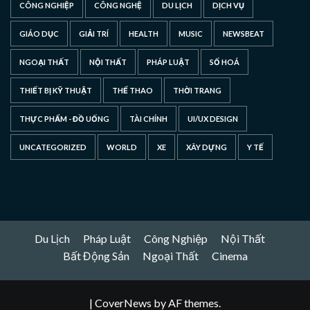
CÔNG NGHIỆP
CÔNG NGHỆ
DU LỊCH
DỊCH VỤ
GIÁO DỤC
GIẢI TRÍ
HEALTH
MUSIC
NEWSBEAT
NGOẠI THẤT
NỘI THẤT
PHÁP LUẬT
SỐ HOÁ
THIẾT BỊ KỸ THUẬT
THỂ THAO
THỜI TRANG
THỰC PHẨM - ĐỒ UỐNG
TÀI CHÍNH
UI/UX DESIGN
UNCATEGORIZED
WORLD
XE
XÂY DỰNG
Y TẾ
Du Lịch
Pháp Luật
Công Nghiệp
Nội Thất
Bất Động Sản
Ngoại Thất
Cinema
|
CoverNews
by AF themes.