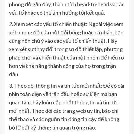
phong độ gần đây, thành tích head-to-head và các
yếu tố khác có thể ảnh hưởng tới kết quả.
2. Xem xét các yếu tố chiến thuật: Ngoài việc xem
xét phong độ của một đội bóng hoặc cá nhân, bạn
cũng nên chú ý vào các yếu tố chiến thuật. Hãy
xem xét sự thay đổi trong sơ đồ thiết lập, phương
pháp chơi và chiến thuật của một nhóm để hiểu rõ
hơn về khả năng thành công của họ trong trận
đấu.
3. Theo dõi thông tin và tin tức mới nhất: Để có cái
nhìn toàn diện về trận đấu hoặc sự kiện mà bạn
quan tâm, hãy luôn cập nhật thông tin và tin tức
mới nhất. Theo dõi các trang web uy tín, báo chí
thể thao và các nguồn tin đáng tin cậy để không
bỏ lỡ bất kỳ thông tin quan trọng nào.