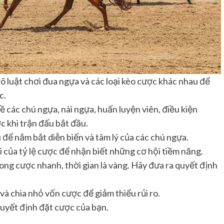
õ luật chơi đua ngựa và các loại kèo cược khác nhau để
c.
 các chú ngựa, nài ngựa, huấn luyện viên, điều kiện
c khi trận đấu bắt đầu.
 để nắm bắt diễn biến và tâm lý của các chú ngựa.
 của tỷ lệ cược để nhận biết những cơ hội tiềm năng.
ong cược nhanh, thời gian là vàng. Hãy đưa ra quyết định
và chia nhỏ vốn cược để giảm thiểu rủi ro.
uyết định đặt cược của bạn.