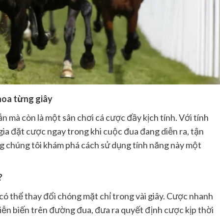
hoa từng giây
 mà còn là một sân chơi cá cược đầy kịch tính. Với tính
gia đặt cược ngay trong khi cuộc đua đang diễn ra, tận
ng chúng tôi khám phá cách sử dụng tính năng này một
?
có thể thay đổi chóng mặt chỉ trong vài giây. Cược nhanh
iễn biến trên đường đua, đưa ra quyết định cược kịp thời