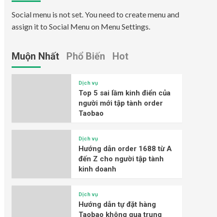
Social menu is not set. You need to create menu and
assign it to Social Menu on Menu Settings.
Muộn Nhất
Phổ Biến
Hot
Dịch vụ
Top 5 sai lầm kinh điển của
người mới tập tành order
Taobao
Dịch vụ
Hướng dẫn order 1688 từ A
đến Z cho người tập tành
kinh doanh
Dịch vụ
Hướng dẫn tự đặt hàng
Taobao không qua trung