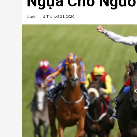
Ngựa Cho Người
admin
Tháng 8 21, 2020