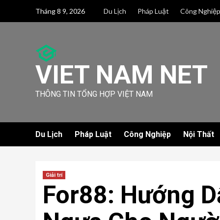
Skip
Tháng 8 9, 2026
Du Lịch
Pháp Luật
Công Nghiệ
to
content
VIET NAM NET
THÔNG TIN TỔNG HỢP VIỆT NAM
Du Lịch
Pháp Luật
Công Nghiệp
Nội Thất
Giải trí
For88: Hướng D