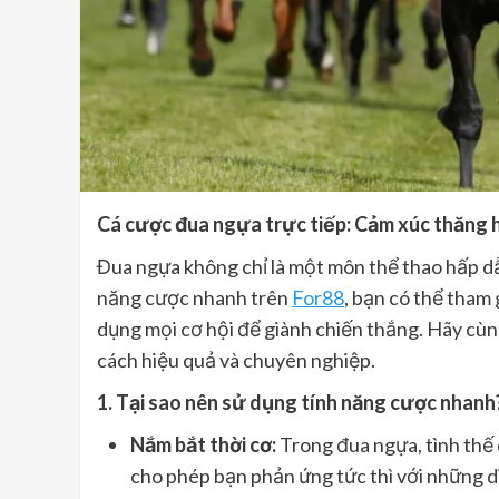
Cá cược đua ngựa trực tiếp: Cảm xúc thăng 
Đua ngựa không chỉ là một môn thể thao hấp dẫn
năng cược nhanh trên
For88
, bạn có thể tham 
dụng mọi cơ hội để giành chiến thắng. Hãy cù
cách hiệu quả và chuyên nghiệp.
1. Tại sao nên sử dụng tính năng cược nhanh
Nắm bắt thời cơ:
Trong đua ngựa, tình thế 
cho phép bạn phản ứng tức thì với những d