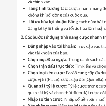
và chính xác.
Tăng tính tương tác:
Cược nhanh mang đến
không khí sôi động của cuộc đua.
Tối ưu hóa lợi nhuận:
Bằng cách nắm bắt cơ
đáng kể tỷ lệ thắng và tối ưu hóa lợi nhuận.
2. Các bước sử dụng tính năng cược nhanh t
Đăng nhập vào tài khoản:
Truy cập vào tr
vào tài khoản của bạn.
Chọn mục Đua ngựa:
Trong danh sách các 
Chọn trận đấu trực tiếp:
Tìm kiếm và chọn
Chọn loại kèo cược:
For88 cung cấp đa dạn
cược vị trí (Place), cược cặp đôi (Quinella)
Quan sát tỷ lệ cược:
Tỷ lệ cược trong cược
quan sát kỹ và chọn thời điểm đặt cược có l
Nhập số tiền cược:
Nhập số tiền bạn muốn
Xác nhận cược:
Kiểm tra lại thông tin và x