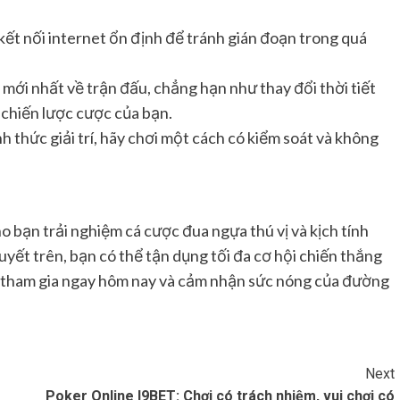
ết nối internet ổn định để tránh gián đoạn trong quá
 mới nhất về trận đấu, chẳng hạn như thay đổi thời tiết
chiến lược cược của bạn.
h thức giải trí, hãy chơi một cách có kiểm soát và không
bạn trải nghiệm cá cược đua ngựa thú vị và kịch tính
yết trên, bạn có thể tận dụng tối đa cơ hội chiến thắng
y tham gia ngay hôm nay và cảm nhận sức nóng của đường
Next
Poker Online I9BET: Chơi có trách nhiệm, vui chơi có