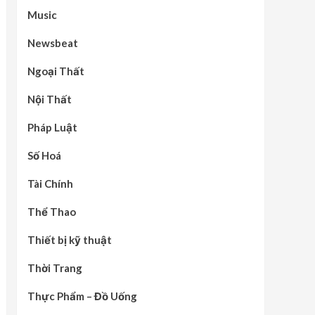
Music
Newsbeat
Ngoại Thất
Nội Thất
Pháp Luật
Số Hoá
Tài Chính
Thể Thao
Thiết bị kỹ thuật
Thời Trang
Thực Phẩm – Đồ Uống