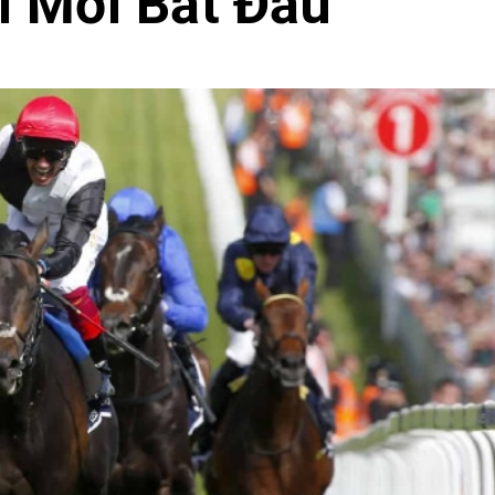
 Mới Bắt Đầu