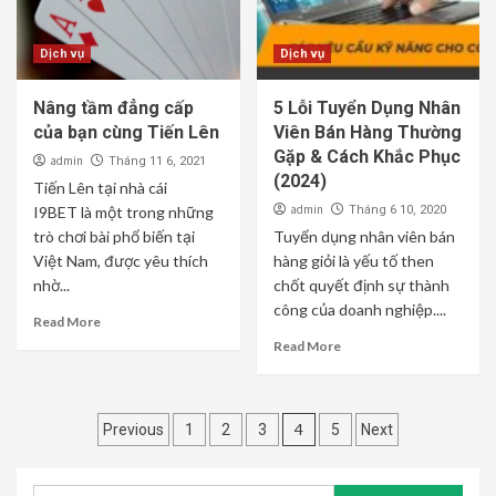
Dịch vụ
Dịch vụ
Nâng tầm đẳng cấp
5 Lỗi Tuyển Dụng Nhân
của bạn cùng Tiến Lên
Viên Bán Hàng Thường
Gặp & Cách Khắc Phục
admin
Tháng 11 6, 2021
(2024)
Tiến Lên tại nhà cái
admin
I9BET là một trong những
Tháng 6 10, 2020
trò chơi bài phổ biến tại
Tuyển dụng nhân viên bán
Việt Nam, được yêu thích
hàng giỏi là yếu tố then
nhờ...
chốt quyết định sự thành
công của doanh nghiệp....
Read More
Read More
Phân
4
Previous
1
2
3
5
Next
trang