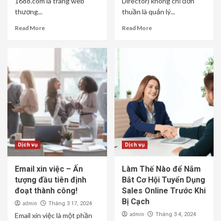
1688.com là trang web
Director) không chỉ đơn
thương...
thuần là quản lý...
Read More
Read More
Dịch vụ
Dịch vụ
Email xin việc – Ấn
Làm Thế Nào để Nắm
tượng đầu tiên định
Bắt Cơ Hội Tuyển Dụng
đoạt thành công!
Sales Online Trước Khi
Bị Cạch
admin
Tháng 3 17, 2024
admin
Email xin việc là một phần
Tháng 3 4, 2024