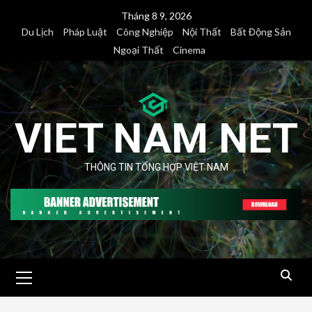
Skip
Tháng 8 9, 2026
to
Du Lịch
Pháp Luật
Công Nghiệp
Nội Thất
Bất Động Sản
content
Ngoại Thất
Cinema
VIET NAM NET
THÔNG TIN TỔNG HỢP VIỆT NAM
Primary
Menu