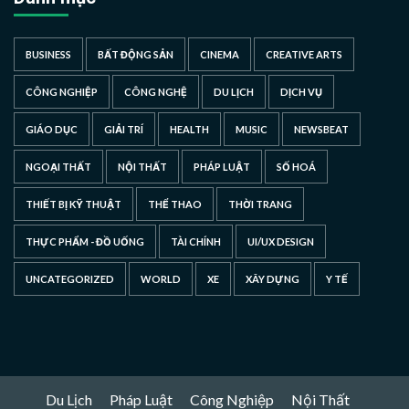
BUSINESS
BẤT ĐỘNG SẢN
CINEMA
CREATIVE ARTS
CÔNG NGHIỆP
CÔNG NGHỆ
DU LỊCH
DỊCH VỤ
GIÁO DỤC
GIẢI TRÍ
HEALTH
MUSIC
NEWSBEAT
NGOẠI THẤT
NỘI THẤT
PHÁP LUẬT
SỐ HOÁ
THIẾT BỊ KỸ THUẬT
THỂ THAO
THỜI TRANG
THỰC PHẨM - ĐỒ UỐNG
TÀI CHÍNH
UI/UX DESIGN
UNCATEGORIZED
WORLD
XE
XÂY DỰNG
Y TẾ
Du Lịch
Pháp Luật
Công Nghiệp
Nội Thất